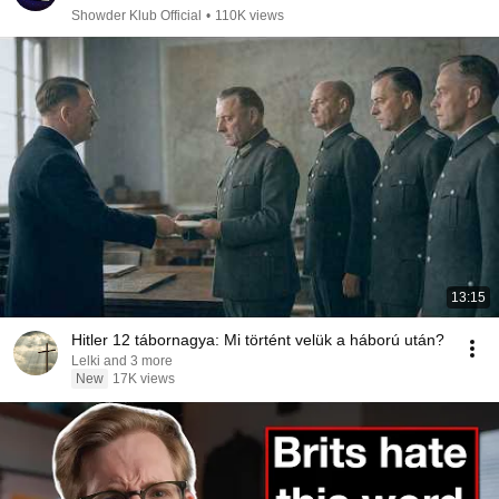
Showder Klub Official
•
110K views
13:15
Hitler 12 tábornagya: Mi történt velük a háború után?
Lelki and 3 more
New
17K views