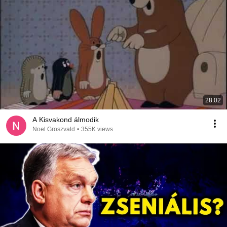
28:02
A Kisvakond álmodik
Noel Groszvald
•
355K views