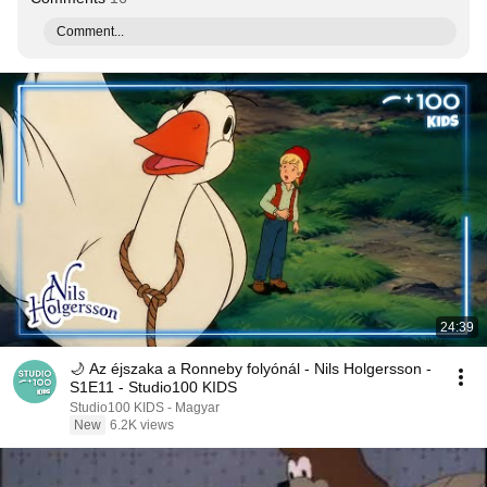
Comment...
24:39
🌙 Az éjszaka a Ronneby folyónál - Nils Holgersson -
S1E11 - Studio100 KIDS
Studio100 KIDS - Magyar
New
6.2K views