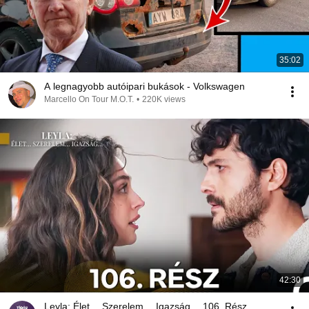
35:02
A legnagyobb autóipari bukások - Volkswagen
Marcello On Tour M.O.T.
•
220K views
42:30
Leyla: Élet… Szerelem… Igazság… 106. Rész