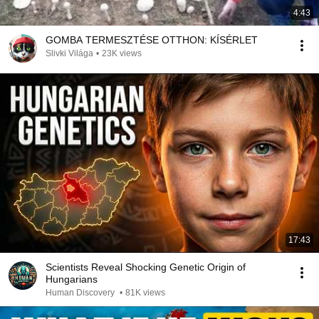
4:43
GOMBA TERMESZTÉSE OTTHON: KÍSÉRLET
Slivki Világa
•
23K views
17:43
Scientists Reveal Shocking Genetic Origin of
Hungarians
Human Discovery
•
81K views