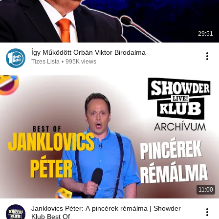
29:51
Így Működött Orbán Viktor Birodalma
Tízes Lista
•
995K views
11:00
Janklovics Péter: A pincérek rémálma | Showder
Klub Best Of