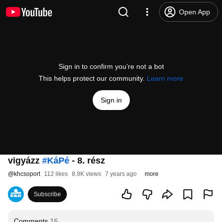
Open App
Sign in to confirm you’re not a bot
This helps protect our community.
Learn more
Sign in
vigyázz
#KáPé
- 8. rész
@
khcsoport
112 likes
8.9K views
7 years ago
more
Subscribe
Comments
16