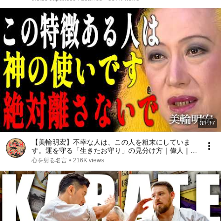
33:37
【美輪明宏】不幸な人は、この人を粗末にしていま
す。運を守る「生きたお守り」の見分け方｜偉人｜名
言｜言葉の力｜人生哲学｜
心を射る名言
•
216K views