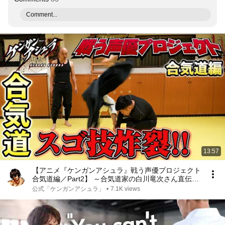
Comment...
13:57
【アニメ『ケンガンアシュラ』戦う声優プロジェクト
合気道編／Part2】 ～合気道家の白川竜次さん直伝の
技を習得し、リアル拳願仕合を開戦！！～
公式「ケンガンアシュラ」
•
7.1K views