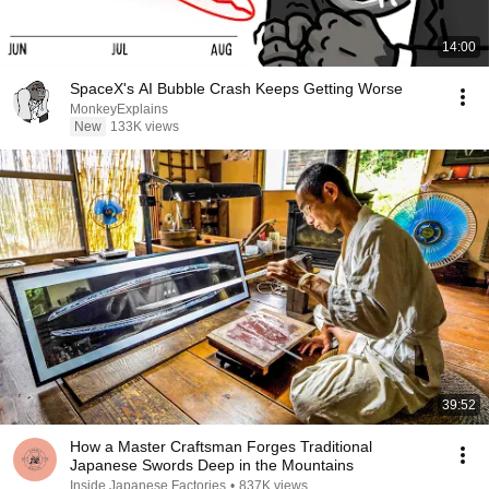
14:00
SpaceX's AI Bubble Crash Keeps Getting Worse
MonkeyExplains
New
133K views
39:52
How a Master Craftsman Forges Traditional
Japanese Swords Deep in the Mountains
Inside Japanese Factories
•
837K views