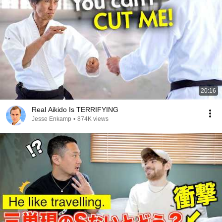
20:16
Real Aikido Is TERRIFYING
Jesse Enkamp
•
874K views