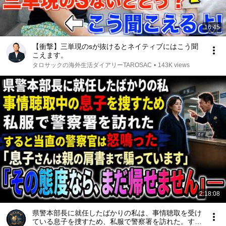
16:45
【衝撃】三単現のsが抜けるとネイティブにはこう聞
こえます。
タロサックの海外生活ダイアリーTAROSAC
•
143K views
2:18:08
県警本部長に就任したばかりの私は、事情聴取を受け
ている息子を捜すため、私服で警察署を訪れた。する