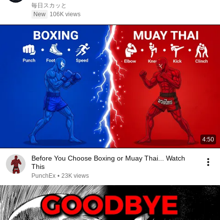
と当直の警察官は「息子さんは親の肩書まで騙ってい
毎日スカッと
ます。その態度なら、まだ帰せません」と怒鳴った
New
106K views
――
4:50
Before You Choose Boxing or Muay Thai... Watch
This
PunchEx
•
23K views