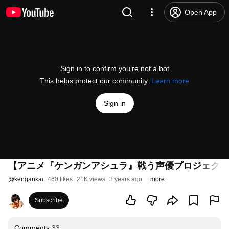
Open App
Sign in to confirm you’re not a bot
This helps protect our community.
Learn more
Sign in
【アニメ『ケンガンアシュラ』戦う声優プロジェクト 空
@
kengankai
460 likes
21K views
3 years ago
more
Subscribe
Comments
33