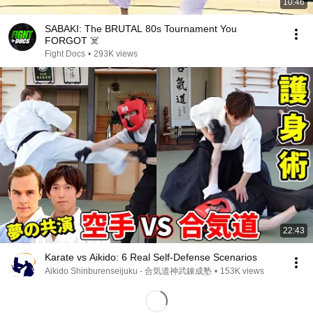
10:46
SABAKI: The BRUTAL 80s Tournament You
FORGOT ☠️
Fight Docs
•
293K views
22:43
Karate vs Aikido: 6 Real Self-Defense Scenarios
Aikido Shinburenseijuku - 合気道神武錬成塾
•
153K views