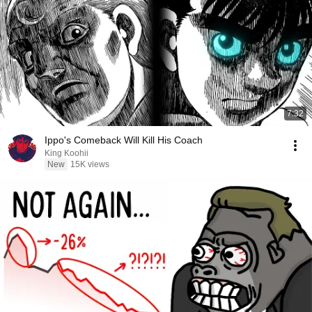
7:32
Ippo's Comeback Will Kill His Coach
King Koohii
New
15K views