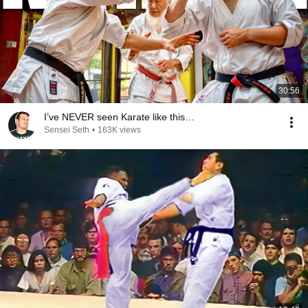
30:56
I’ve NEVER seen Karate like this…
Sensei Seth
•
163K views