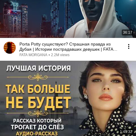
36:17
Porta Potty существуют? Страшная правда из
Дубая | Истории пострадавших девушек | FATA
MORGANA
FATA MORGANA
•
2.2M views
1:45:32