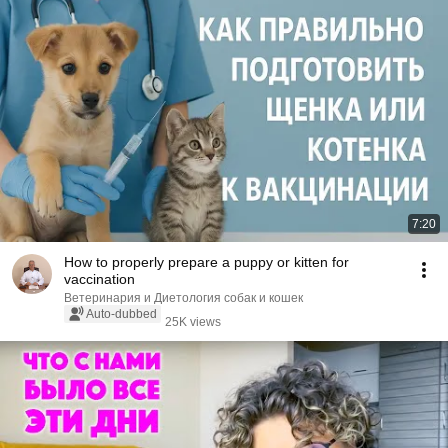
7:20
How to properly prepare a puppy or kitten for
vaccination
Ветеринария и Диетология собак и кошек
Auto-dubbed
25K views