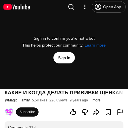
Open App
Sign in to confirm you’re not a bot
This helps protect our community.
Learn more
Sign in
КАКИЕ И КОГДА ДЕЛАТЬ ПРИВИВКИ ЩЕНКАМ И
@
Magic_Family
5.5K likes
226K views
9 years ago
more
Subscribe
Comments
313