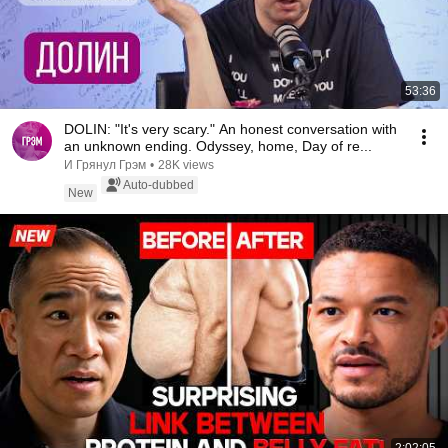
53:36
DOLIN: "It's very scary." An honest conversation with
an unknown ending. Odyssey, home, Day of re...
И Грянул Грэм
•
28K views
Auto-dubbed
New