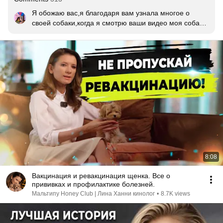
Я обожаю вас,я благодаря вам узнала многое о 
своей собаки,когда я смотрю ваши видео моя собака 
садится рядом и смотрит я удивляюсь,а когда 
смотрю другие видо она так не делает а всё потому 
что вы ей очень нравитесь мы с моей собакой очень 
ждём нового видео!!!!
8:08
Вакцинация и ревакцинация щенка. Все о
прививках и профилактике болезней.
Мальтипу Honey Club | Лина Ханни кинолог
•
8.7K views