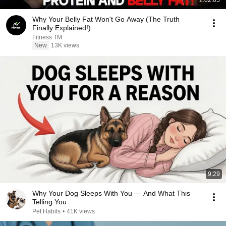
2:02:05
Why Your Belly Fat Won't Go Away (The Truth
Finally Explained!)
Fitness TM
New
13K views
9:29
Why Your Dog Sleeps With You — And What This
Telling You
Pet Habits
•
41K views