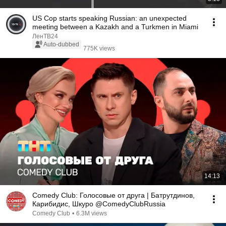
US Cop starts speaking Russian: an unexpected
meeting between a Kazakh and a Turkmen in Miami
ЛенТВ24
Auto-dubbed
775K views
14:13
Comedy Club: Голосовые от друга | Батрутдинов,
Карибидис, Шкуро @ComedyClubRussia
Comedy Club
•
6.3M views