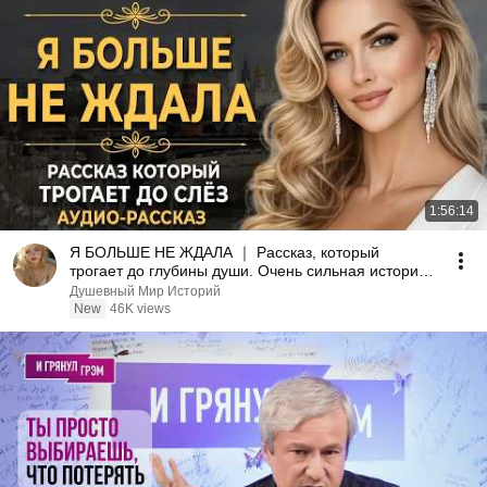
1:56:14
Я БОЛЬШЕ НЕ ЖДАЛА ｜ Рассказ, который
трогает до глубины души. Очень сильная история
｜ Аудио рассказ
Душевный Мир Историй
New
46K views