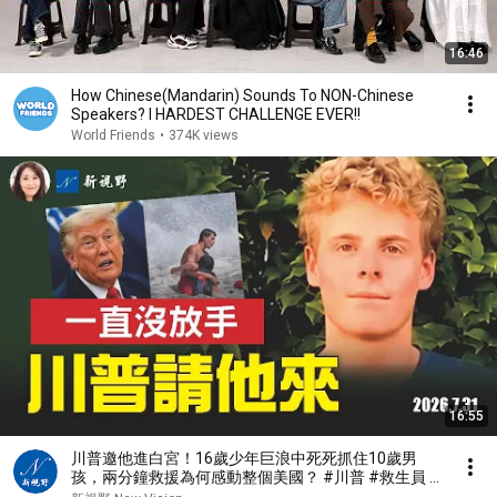
16:46
How Chinese(Mandarin) Sounds To NON-Chinese
Speakers? l HARDEST CHALLENGE EVER!!
World Friends
•
374K views
16:55
川普邀他進白宮！16歲少年巨浪中死死抓住10歲男
孩，兩分鐘救援為何感動整個美國？ #川普 #救生員 #
美國精神 | 新視野 第2467期 20260731