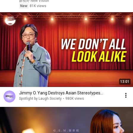
新視野 New Vision
New
81K views
13:01
Jimmy O. Yang Destroys Asian Stereotypes...
Spotlight by Laugh Society
•
980K views