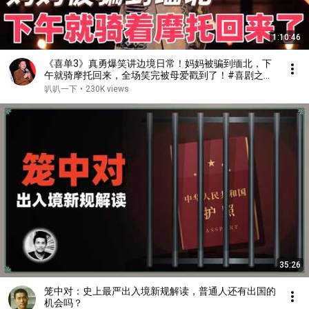
1:10:46
《喜单3》真勇爆笑讲边境日常！妈妈被骗到缅北，下
午就骑摩托回来，全场笑完被母爱戳到了！#喜剧之王
单口季 #脱口秀 #搞笑 #喜剧 #funny #综艺
叭叭一下
•
230K views
35:26
笼中对：史上最严出入境新规解读，普通人还有出国的
机会吗？