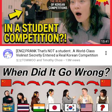
15:41
[ENG] PRANK That’s NOT a student…A World-Class
Violinist Secretly Entered a Real Korean Competition
또모TOWMOO and Timothy Chooi
•
13M views