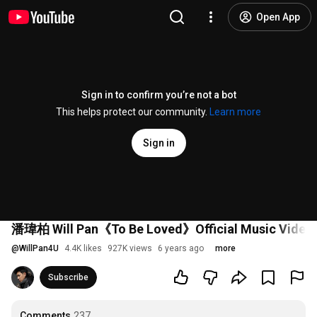
Open App
Sign in to confirm you’re not a bot
This helps protect our community.
Learn more
Sign in
潘瑋柏 Will Pan《To Be Loved》Official Music Vide
@
WillPan4U
4.4K likes
927K views
6 years ago
more
Subscribe
Comments
237