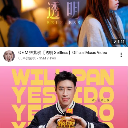
3:45
G.E.M.鄧紫棋【透明 Selfless】Official Music Video
GEM鄧紫棋
•
35M views