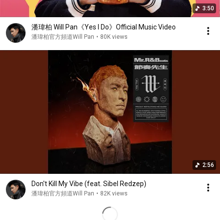
3:50
潘瑋柏 Will Pan《Yes I Do》Official Music Video
潘瑋柏官方頻道Will Pan
•
80K views
2:56
Don't Kill My Vibe (feat. Sibel Redzep)
潘瑋柏官方頻道Will Pan
•
82K views