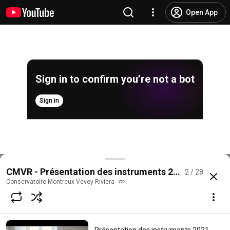
Open App
Sign in to confirm you’re not a bot
Sign in
Présentation des instruments 2021 (teaser complet)
CMVR - Présentation des instruments 2021
2 / 28
@
conservatoiremontreux-veve7484
No likes
1.6K views
5 years ago
more
Conservatoire Montreux-Vevey-Riviera
Subscribe
Choices for families