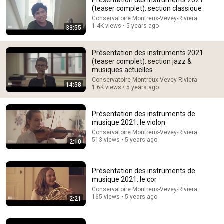
Présentation des instruments 2021
(teaser complet): section classique
Explore simpler, safer experiences for kids and
Learn more
Conservatoire Montreux-Vevey-Riviera
families
1.4K views • 5 years ago
33:55
Présentation des instruments 2021
(teaser complet): section jazz &
musiques actuelles
Conservatoire Montreux-Vevey-Riviera
14:58
1.6K views • 5 years ago
Présentation des instruments de
musique 2021: le violon
Conservatoire Montreux-Vevey-Riviera
513 views • 5 years ago
2:10
1:20:13
Présentation des instruments de
صدق ولابد أن تصدق || سلسله معجزات || البابا كيرلس السادس||
musique 2021: le cor
كامله 2022
Conservatoire Montreux-Vevey-Riviera
ترانيم
•
221K views
165 views • 5 years ago
2:21