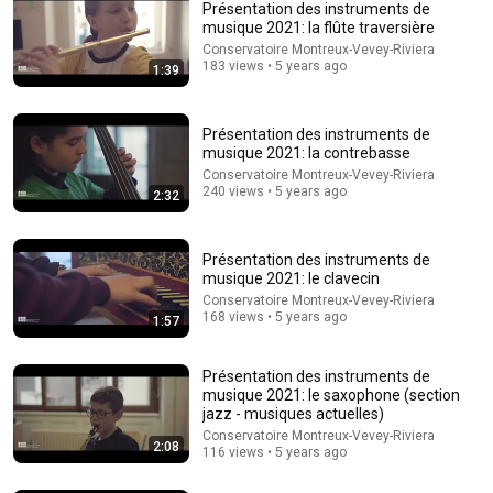
Présentation des instruments de
musique 2021: la flûte traversière
Conservatoire Montreux-Vevey-Riviera
183 views • 5 years ago
1:39
Présentation des instruments de
musique 2021: la contrebasse
Conservatoire Montreux-Vevey-Riviera
240 views • 5 years ago
2:32
2:59:59
432Hz - Fall Into Deep Sleep in 3 Minutes - Heal All Damage In
Présentation des instruments de
The Body and Spirit, Relieve Stress
musique 2021: le clavecin
Dreamy Flow
•
5.3M views
Conservatoire Montreux-Vevey-Riviera
168 views • 5 years ago
1:57
Présentation des instruments de
musique 2021: le saxophone (section
jazz - musiques actuelles)
Conservatoire Montreux-Vevey-Riviera
2:08
116 views • 5 years ago