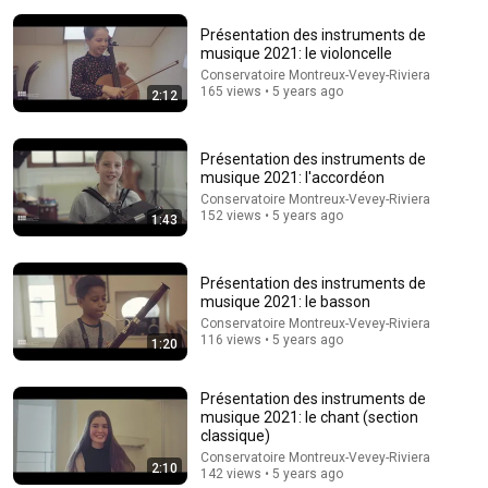
Présentation des instruments de
musique 2021: le violoncelle
Conservatoire Montreux-Vevey-Riviera
165 views • 5 years ago
2:12
Présentation des instruments de
5:43
musique 2021: l'accordéon
Conservatoire Montreux-Vevey-Riviera
The Engagement - SNL
152 views • 5 years ago
1:43
Saturday Night Live
•
11M views
Présentation des instruments de
musique 2021: le basson
Conservatoire Montreux-Vevey-Riviera
116 views • 5 years ago
1:20
Présentation des instruments de
musique 2021: le chant (section
classique)
Conservatoire Montreux-Vevey-Riviera
2:10
142 views • 5 years ago