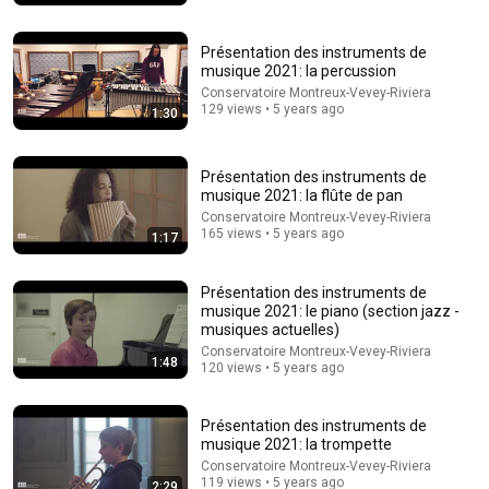
Présentation des instruments de
musique 2021: la percussion
Conservatoire Montreux-Vevey-Riviera
129 views • 5 years ago
1:30
Présentation des instruments de
musique 2021: la flûte de pan
Conservatoire Montreux-Vevey-Riviera
165 views • 5 years ago
1:17
43:37
Man Spent Two Years Building HUGE Wooden House for his
Présentation des instruments de
Family | Start to Finish by @bjornbrenton
musique 2021: le piano (section jazz -
musiques actuelles)
World Build
•
3.3M views
Conservatoire Montreux-Vevey-Riviera
1:48
120 views • 5 years ago
Présentation des instruments de
musique 2021: la trompette
Conservatoire Montreux-Vevey-Riviera
119 views • 5 years ago
2:29