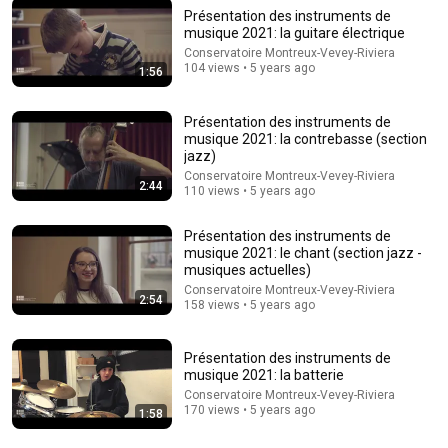
Présentation des instruments de
musique 2021: la guitare électrique
Conservatoire Montreux-Vevey-Riviera
104 views • 5 years ago
1:56
3:00:01
Rainfall and firelight blend in a rustic cabin, creating a
Présentation des instruments de
peaceful rhythm for concentration.
musique 2021: la contrebasse (section
Rain Sounds For Sleeping
jazz)
New
33K views
Conservatoire Montreux-Vevey-Riviera
2:44
110 views • 5 years ago
Présentation des instruments de
musique 2021: le chant (section jazz -
musiques actuelles)
Conservatoire Montreux-Vevey-Riviera
2:54
158 views • 5 years ago
Présentation des instruments de
musique 2021: la batterie
Conservatoire Montreux-Vevey-Riviera
170 views • 5 years ago
1:58
24:49