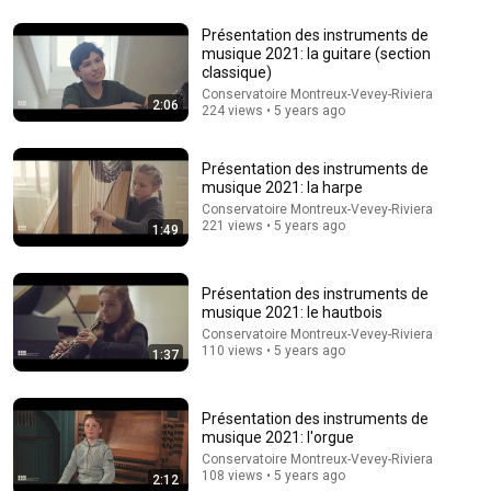
Présentation des instruments de
16:56
musique 2021: la guitare (section
classique)
Don't Hang Up On AI Scammers. Do THIS Instead.
Conservatoire Montreux-Vevey-Riviera
Kitboga
•
4.5M views
2:06
224 views • 5 years ago
Présentation des instruments de
musique 2021: la harpe
Conservatoire Montreux-Vevey-Riviera
221 views • 5 years ago
1:49
Présentation des instruments de
musique 2021: le hautbois
Conservatoire Montreux-Vevey-Riviera
110 views • 5 years ago
1:37
1:01:51
Présentation des instruments de
ĐAU KHỔ TỪ ĐÂU MÀ RA? Bài Giảng Quá Hay Về Đau Khổ
musique 2021: l'orgue
Của Lm Matthew Nguyễn Khắc Hy | Ánh Sáng Lời Chúa
Conservatoire Montreux-Vevey-Riviera
Ánh Sáng Lời Chúa
•
240K views
108 views • 5 years ago
2:12