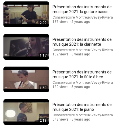
5 Signs That This Is the Love of Your Life | Carl Jung
Présentation des instruments de
SoulSync
•
546K views
musique 2021: la guitare basse
Conservatoire Montreux-Vevey-Riviera
137 views • 5 years ago
2:09
Présentation des instruments de
musique 2021: la clarinette
Conservatoire Montreux-Vevey-Riviera
132 views • 5 years ago
1:17
Présentation des instruments de
musique 2021: la flûte à bec
Conservatoire Montreux-Vevey-Riviera
31:08
130 views • 5 years ago
1:50
10 US Bread Brands to AVOID and 3 That Are Actually Safe
Consumer Exposed
•
3.2M views
Présentation des instruments de
musique 2021: le piano
Conservatoire Montreux-Vevey-Riviera
548 views • 5 years ago
2:18