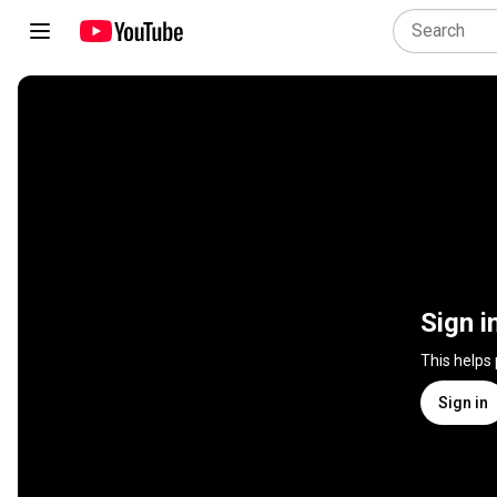
Sign i
This helps
Sign in