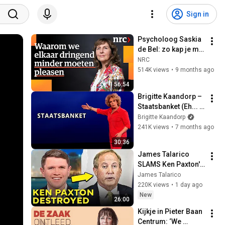
Sign in
Psycholoog Saskia 
de Bel: zo kap je met 
andere mensen te 
NRC
pleasen
514K views
•
9 months ago
56:54
Brigitte Kaandorp – 
Staatsbanket (Eh... 
2019)
Brigitte Kaandorp
241K views
•
7 months ago
30:36
James Talarico 
SLAMS Ken Paxton's 
Corruption LIVE ON 
James Talarico
AIR
220K views
•
1 day ago
New
26:00
Kijkje in Pieter Baan 
Centrum: ‘We 