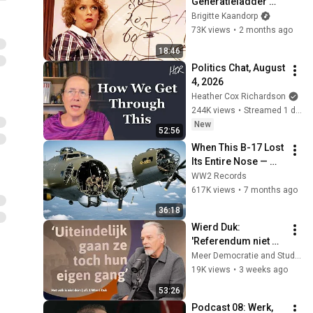
Generatieladder 
(Zó, 2009)
Brigitte Kaandorp
73K views
•
2 months ago
18:46
Politics Chat, August 
4, 2026
Heather Cox Richardson
244K views
•
Streamed 1 day ago
New
52:56
When This B-17 Lost 
Its Entire Nose — 
This Crew Flew 10 
WW2 Records
Minutes Pulling 
617K views
•
7 months ago
Bare Cables
36:18
Wierd Duk: 
'Referendum niet 
nodig als politiek 
Meer Democratie and Studio Gnoe
zou werken'
19K views
•
3 weeks ago
53:26
Podcast 08: Werk, 