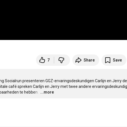
7
Share
Save
g Socialrun presenteren GGZ-ervaringsdeskundigen Carlijn en Jerry de 
gitale café spreken Carlijn en Jerry met twee andere ervaringsdeskundig
baarheden te hebben. 
…
...more