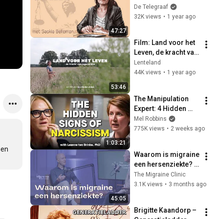
kruipen echt in huid 
De Telegraaf
van verdachte’ | De 
32K views
•
1 year ago
Zaak Ontleed | 
47:27
Podcast
Film: Land voor het 
Leven, de kracht van 
regeneratie, by Rik 
Lenteland
van der Linden
44K views
•
1 year ago
53:46
The Manipulation 
Expert: 4 Hidden 
Signs You’re 
Mel Robbins
Dealing With a Toxic 
775K views
•
2 weeks ago
Person
1:03:21
en 
Waarom is migraine 
een hersenziekte? 
In gesprek met 
The Migraine Clinic
migraine neuroloog 
3.1K views
•
3 months ago
Tijmen Balvers
45:05
Brigitte Kaandorp – 