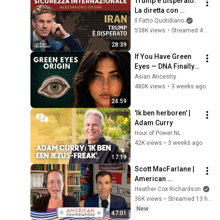
Trump è disperato. 
La diretta con 
Alessandro Orsini
Il Fatto Quotidiano
538K views
•
Streamed 4 months ago
28:39
If You Have Green 
Eyes — DNA Finally 
Revealed Where 
Asian Ancestry
They Really Come 
480K views
•
3 weeks ago
From
24:59
'Ik ben herboren' | 
Adam Curry
Hour of Power NL
42K views
•
3 weeks ago
17:19
Scott MacFarlane | 
American 
Conversations
Heather Cox Richardson
36K views
•
Streamed 13 hours ago
New
47:01