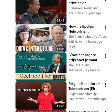
privé en de 
brandweer: hoe 
Brandweer Nederland
combineren 
1.3K views
•
1 year ago
vrijwilligers dat?
29:43
How the Epstein 
Network is 
Privatizing Govt & 
The Chris Hedges YouTube Channel
Building the 
18K views
•
4 hours ago
Surveillance 
New
41:35
State(w/Whitney 
‘Voor een lagere 
Webb) |TCHR
prijs hoef je maar 
één ding te zeggen!’ 
The Skill Studio
| Jos Burgers
16K views
•
1 year ago
1:02:57
Brigitte Kaandorp – 
Tuincentrum (Eh... 
2019)
Brigitte Kaandorp
282K views
•
7 months ago
12:46