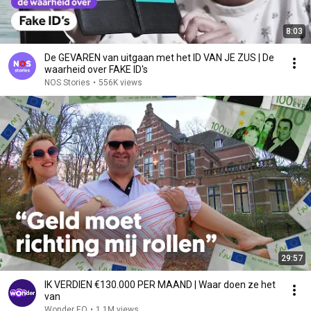
8:03
De GEVAREN van uitgaan met het ID VAN JE ZUS | De
waarheid over FAKE ID's
NOS Stories
•
556K views
29:57
IK VERDIEN €130.000 PER MAAND | Waar doen ze het
van
Wonder EO
•
1.1M views