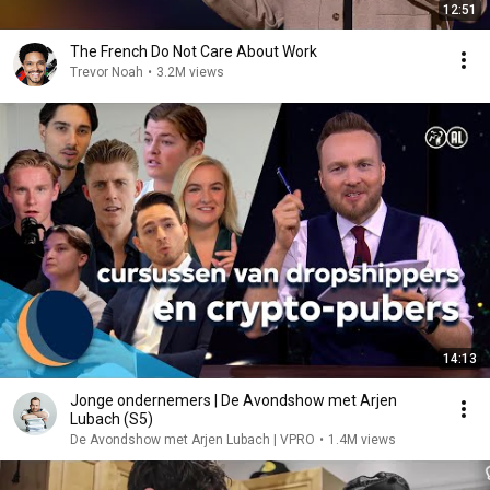
12:51
The French Do Not Care About Work
Trevor Noah
•
3.2M views
14:13
Jonge ondernemers | De Avondshow met Arjen
Lubach (S5)
De Avondshow met Arjen Lubach | VPRO
•
1.4M views