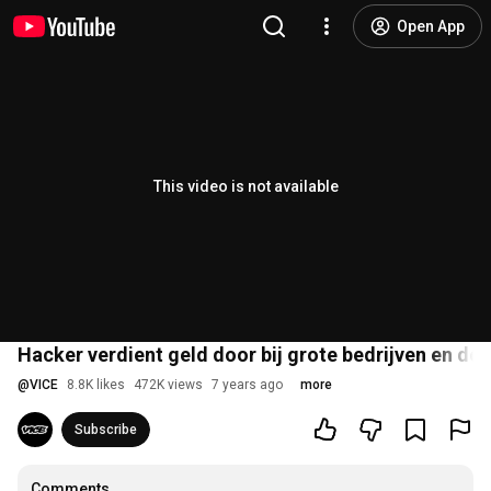
Open App
This video is not available
Hacker verdient geld door bij grote bedrijven en de 
@
VICE
8.8K likes
472K views
7 years ago
more
Subscribe
Comments