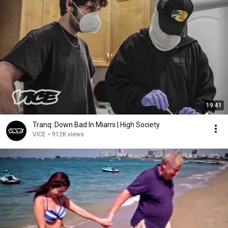
19:41
Tranq: Down Bad In Miami | High Society
VICE
•
912K views