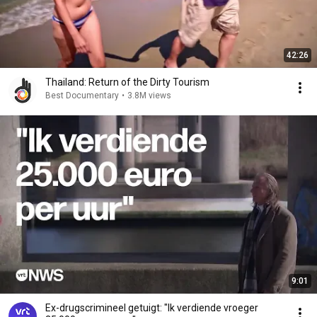
42:26
Thailand: Return of the Dirty Tourism
Best Documentary
•
3.8M views
9:01
Ex-drugscrimineel getuigt: "Ik verdiende vroeger