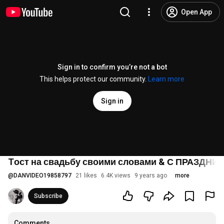
Open App
Sign in to confirm you’re not a bot
This helps protect our community.
Learn more
Sign in
Tост на свадьбу своими словами & С ПРАЗДНИК
@
DANVIDEO19858797
21 likes
6.4K views
9 years ago
more
Subscribe
Comments