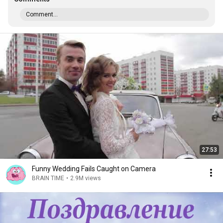
Comment...
27:53
Funny Wedding Fails Caught on Camera
BRAIN TIME
•
2.9M views