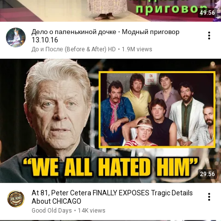
49:56
Дело о папенькиной дочке - Модный приговор
13.10.16
До и После (Before & After) HD
•
1.9M views
29:56
At 81, Peter Cetera FINALLY EXPOSES Tragic Details
About CHICAGO
Good Old Days
•
14K views