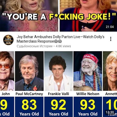
21:04
Joy Behar Ambushes Dolly Parton Live—Watch Dolly's
Masterclass Response😱😱
Судьбоносные Истории
•
4.8K views
13:30