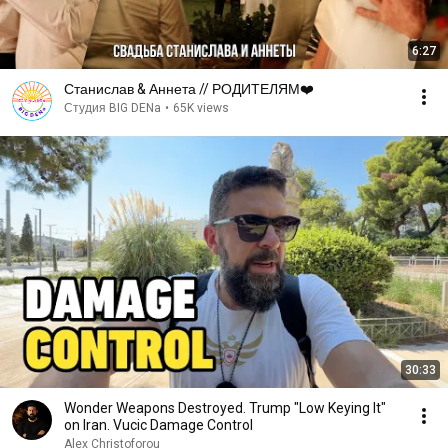
6:27
Станислав & Аннета // РОДИТЕЛЯМ❤️
Студия BIG DENa
•
65K views
30:33
Wonder Weapons Destroyed. Trump "Low Keying It"
on Iran. Vucic Damage Control
Alex Christoforou