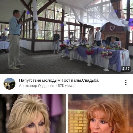
4:37
Напутствие молодым.Тост папы.Свадьба.
Александр Овдеенко
•
57K views