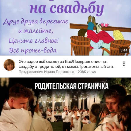
3:44
Это видео всё скажет за Вас!Поздравление на
свадьбу от родителей, от мамы.Трогательный стих,
до слёз
Поздравления Ирина Пермякова
•
238K views