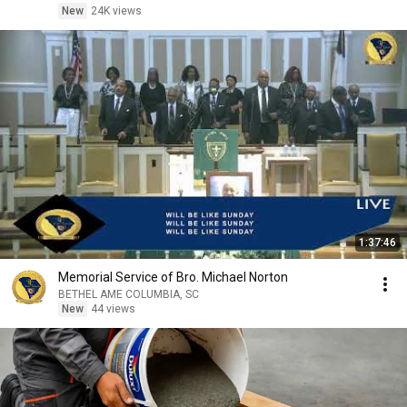
New
24K views
1:37:46
Memorial Service of Bro. Michael Norton
BETHEL AME COLUMBIA, SC
New
44 views