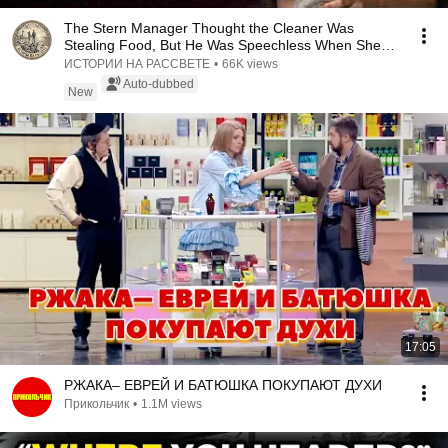
The Stern Manager Thought the Cleaner Was
Stealing Food, But He Was Speechless When She
Opened He...
ИСТОРИИ НА РАССВЕТЕ
•
66K views
Auto-dubbed
New
17:05
РЖАКА– ЕВРЕЙ И БАТЮШКА ПОКУПАЮТ ДУХИ
Прикольчик
•
1.1M views