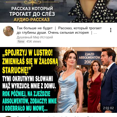
1:45:32
Так больше не будет ｜ Рассказ, который трогает
до глубины души. Очень сильная история ｜
Аудиорассказ
Душевный Мир Историй
New
45K views
2:01:02