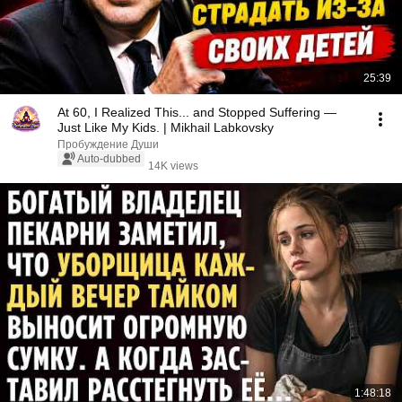
25:39
At 60, I Realized This... and Stopped Suffering —
Just Like My Kids. | Mikhail Labkovsky
Пробуждение Души
Auto-dubbed
14K views
1:48:18