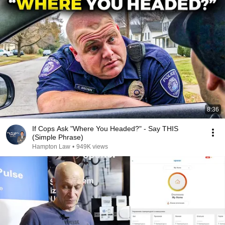
8:36
If Cops Ask "Where You Headed?" - Say THIS
(Simple Phrase)
Hampton Law
•
949K views