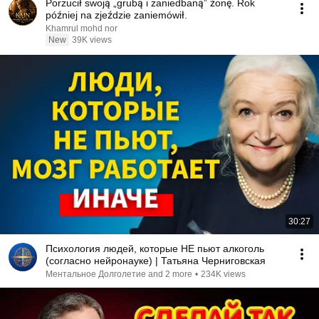
Porzucił swoją „grubą i zaniedbaną” żonę. Rok
później na zjeździe zaniemówił.
Khamrul mohd nor
New
39K views
30:27
Психология людей, которые НЕ пьют алкоголь
(согласно нейронауке) | Татьяна Черниговская
Ментальное Долголетие and 2 more
•
234K views