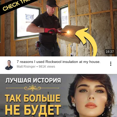
16:37
7 reasons I used Rockwool insulation at my house.
Matt Risinger
•
981K views