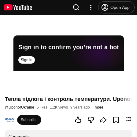
Open App
Sign in to confirm you’re not a bot
Sign in
Тепла підлога i контроль температури. Uponor 
@
UponorUkraine
5 likes
1.2K views
9 years ago
more
Subscribe
Comments