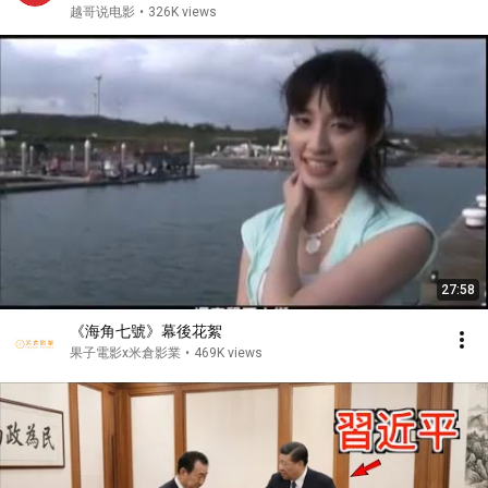
Stiller Freund
越哥说电影
•
326K views
27:58
《海角七號》幕後花絮
果子電影x米倉影業
•
469K views