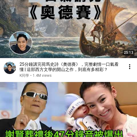
25:13
25分鐘講完荷馬史詩《奧德賽》，完整劇情一口氣看
懂 | 這部西方文學的開山之作，到底有多精彩？
K同學
•
1.4M views