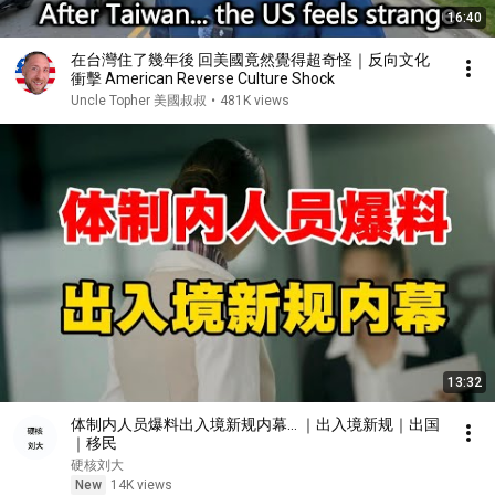
16:40
在台灣住了幾年後 回美國竟然覺得超奇怪｜反向文化
衝擊 American Reverse Culture Shock
Uncle Topher 美國叔叔
•
481K views
13:32
体制内人员爆料出入境新规内幕… ｜出入境新规｜出国
｜移民
硬核刘大
New
14K views