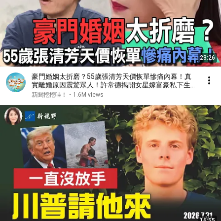
23:26
豪門婚姻太折磨？55歲張清芳天價恢單慘痛內幕！真
實離婚原因震驚眾人！許常德揭開女星嫁富豪私下生活
多辛酸【新聞挖挖哇】
新聞挖挖哇！
•
1.6M views
16:55