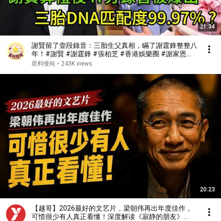
21:34
謝賢留了壹段錄音：三胎生父真相，瞞了謝霆鋒整整八
年！#謝賢 #謝霆鋒 #張柏芝 #香港娛樂圈 #謝家恩怨
#豪門秘辛 #娛樂八卦 #星料慢炖
星料慢炖
•
243K views
20:23
【越哥】2026最好的文艺片，梁朝伟再出年度佳作，
可惜很少有人真正看懂！深度解读《寂静的朋友》