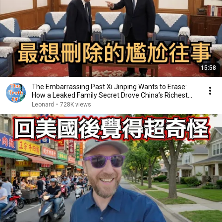
15:58
The Embarrassing Past Xi Jinping Wants to Erase:
How a Leaked Family Secret Drove China’s Richest...
Leonard
•
728K views