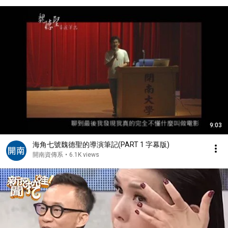
9:03
海角七號魏德聖的導演筆記(PART 1 字幕版)
開南資傳系
•
6.1K views