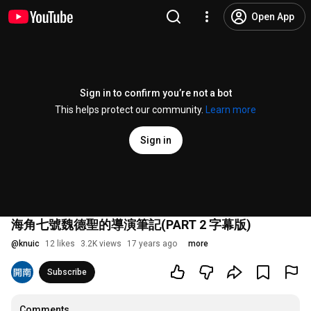
Open App
Sign in to confirm you’re not a bot
This helps protect our community.
Learn more
Sign in
海角七號魏德聖的導演筆記(PART 2 字幕版)
@
knuic
12 likes
3.2K views
17 years ago
more
Subscribe
Comments