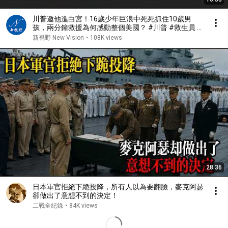
川普邀他進白宮！16歲少年巨浪中死死抓住10歲男
孩，兩分鐘救援為何感動整個美國？ #川普 #救生員 #
美國精神 | 新視野 第2467期 20260731
新視野 New Vision
•
108K views
28:36
日本軍官拒絕下跪投降，所有人以為要翻臉，麥克阿瑟
卻做出了意想不到的決定！
二戰全紀錄
•
84K views