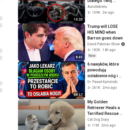
Dlatego Twój 
Samochód Drga Na 
AutoSekretu
Biegu Jałowym
109K
2w ago
14:20
Trump will LOSE 
HIS MIND when 
Barron goes down
David Pakman Show
182K
14h ago
New
8:45
6 nawyków, które 
powodują 
osłabienie nóg i 
przyspieszają 
Dr. Paweł Kamiński
sarkopenię w 
261K
2mo ago
starszym wieku
59:17
My Golden 
Retriever Heals a 
Terrified Rescue 
Kitten in Just 3 
Cat Dog Diary
Meetings!
11M
2mo ago