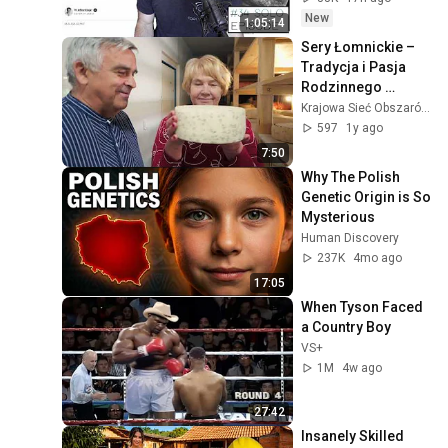
New
1:05:14
Sery Łomnickie – 
Tradycja i Pasja 
Rodzinnego 
Gospodarstwa
Krajowa Sieć Obszarów Wiejskich+
597
1y ago
7:50
Why The Polish 
Genetic Origin is So 
Mysterious
Human Discovery
237K
4mo ago
17:05
When Tyson Faced 
a Country Boy
VS+
1M
4w ago
27:42
Insanely Skilled 