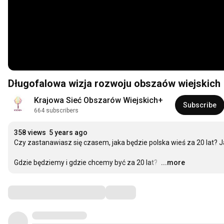
Długofalowa wizja rozwoju obszaów wiejskich
Krajowa Sieć Obszarów Wiejskich+
Subscribe
664 subscribers
358 views
5 years ago
Czy zastanawiasz się czasem, jaka będzie polska wieś za 20 lat? Ja
Gdzie będziemy i gdzie chcemy być za 20 lat? 
…
...more
Comments