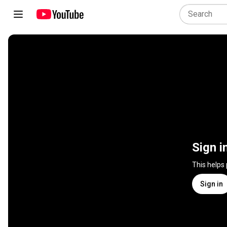
Sign i
This helps
Sign in