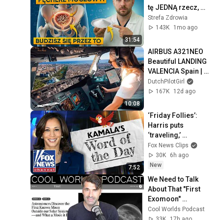
tę JEDNĄ rzecz, 
żeby nie biegać do 
Strefa Zdrowia
toalety w nocy
143K
1mo ago
31:54
AIRBUS A321NEO 
Beautiful LANDING 
VALENCIA Spain | 
Runway 12 | Cockpit 
DutchPilotGirl
View | Airline Pilot 
167K
12d ago
Life
10:08
‘Friday Follies’: 
Harris puts 
‘traveling,’ 
‘limitation’ on 
Fox News Clips
REPEAT
30K
6h ago
New
7:52
We Need to Talk 
About That "First 
Exomoon" 
Discovery
Cool Worlds Podcast
33K
17h ago