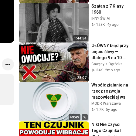
Szatan z 7 Klasy 
1960
INNY ŚWIAT
123K
4y ago
1:44:34
GŁÓWNY błąd przy 
cięciu śliwy — 
dlatego 9 na 10 
drzew nie owocuje
Gawędy z Ogródka
34K
2mo ago
28:07
Współdziałanie na 
rzecz rozwoju 
mazowieckiej wsi
MODR Warszawa
1.7K
5y ago
49:49
Nikt Nie Czyści 
Tego Czujnika I 