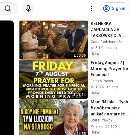
Sign in
KELNERKA 
ZAPŁACIŁA ZA 
TAKSÓWKĘ DLA 
STARSZEJ KOBIETY  
Cuda Codzienności
NIE WIEDZĄC ŻE 
5.1K
1d ago
MILIONER PATRZY
New
2:00:36
Friday, August 7 | 
Morning Prayer for 
Financial 
Breakthrough | 
Faith & Prayer
Trust God to 
107K
1d ago
Provide Every Need 
New
1:03:14
Today
Mam 94 lata... Tych 
5 osób musisz 
unikać na starość 
(nawet jeśli to 
Stare Prawdy
rodzina)
9.7K
2d ago
New
24:55