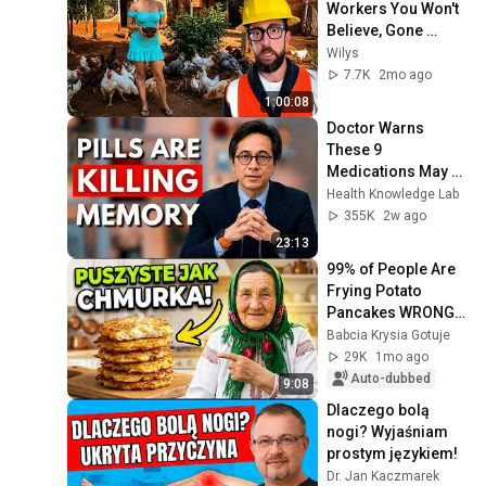
Workers You Won't 
Believe, Gone 
Wrong | Part 09 
Wilys
#construction 
7.7K
2mo ago
#satisfying #smart
1:00:08
Doctor Warns 
These 9 
Medications May 
Cause Memory 
Health Knowledge Lab
Loss After 60 - Dr. 
355K
2w ago
William Li
23:13
99% of People Are 
Frying Potato 
Pancakes WRONG! 
Grandma Shows 
Babcia Krysia Gotuje
How to Make Them 
29K
1mo ago
Fluffy
Auto-dubbed
9:08
Dlaczego bolą 
nogi? Wyjaśniam 
prostym językiem!
Dr. Jan Kaczmarek