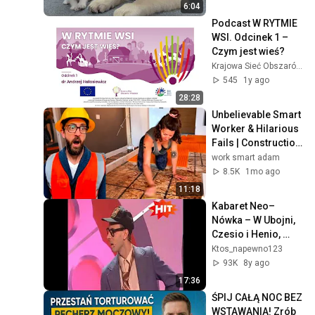
6:04
Podcast W RYTMIE 
WSI. Odcinek 1 – 
Czym jest wieś?
Krajowa Sieć Obszarów Wiejskich+
545
1y ago
28:28
Unbelievable Smart 
Worker & Hilarious 
Fails | Construction 
Compilation part 3
work smart adam
8.5K
1mo ago
11:18
Kabaret Neo–
Nówka – W Ubojni, 
Czesio i Henio, 
Sonda Historyczna
Ktos_napewno123
93K
8y ago
17:36
ŚPIJ CAŁĄ NOC BEZ 
WSTAWANIA! Zrób 