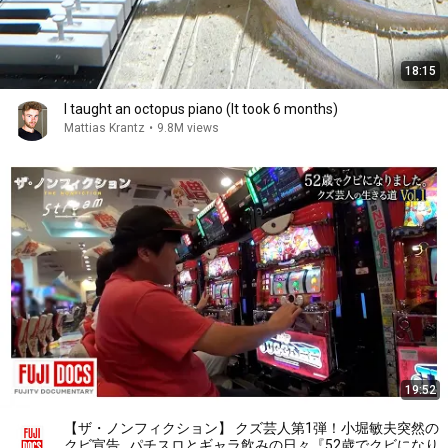
18:15
I taught an octopus piano (It took 6 months)
Mattias Krantz
•
9.8M views
19:52
【ザ・ノンフィクション】 クズ芸人第1弾！小堀敏夫突然の
クビ宣告…パチスロとギャラ飲みの日々『52歳でクビになり