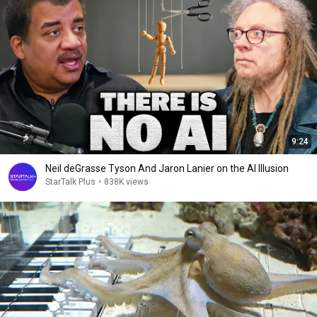
9:24
Neil deGrasse Tyson And Jaron Lanier on the AI Illusion
StarTalk Plus
•
838K views