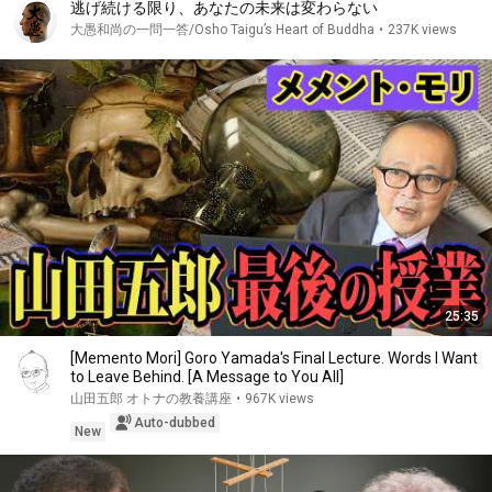
逃げ続ける限り、あなたの未来は変わらない
大愚和尚の一問一答/Osho Taigu’s Heart of Buddha
•
237K views
25:35
[Memento Mori] Goro Yamada's Final Lecture. Words I Want
to Leave Behind. [A Message to You All]
山田五郎 オトナの教養講座
•
967K views
Auto-dubbed
New