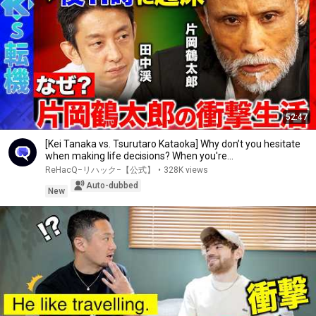
52:47
[Kei Tanaka vs. Tsurutaro Kataoka] Why don’t you hesitate
when making life decisions? When you're...
ReHacQ−リハック−【公式】
•
328K views
Auto-dubbed
New