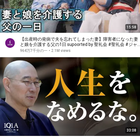
15:58
【出産時の発病で夫を忘れてしまった妻】障害者になった妻
と娘を介護する父の1日 supoorted by 聖礼会 #聖礼会 #ジャ
パンバリアフリープロジェクト #共生社会 #障害 #障がい
964万7千分の一
•
2.1M views
#愛 #
33:08