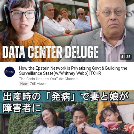
41:35
How the Epstein Network is Privatizing Govt & Building the
Surveillance State(w/Whitney Webb) |TCHR
The Chris Hedges YouTube Channel
New
76K views