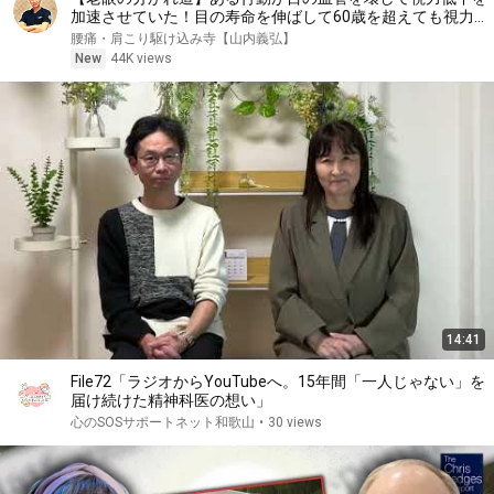
加速させていた！目の寿命を伸ばして60歳を超えても視力
2.0を目指す神セルフケアとは！
腰痛・肩こり駆け込み寺【山内義弘】
New
44K views
14:41
File72「ラジオからYouTubeへ。15年間「一人じゃない」を
届け続けた精神科医の想い」
心のSOSサポートネット和歌山
•
30 views