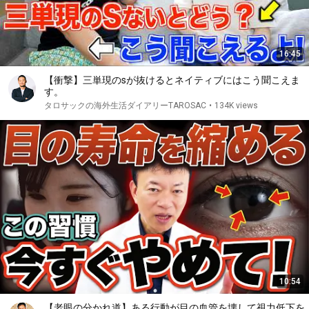
16:45
【衝撃】三単現のsが抜けるとネイティブにはこう聞こえま
す。
タロサックの海外生活ダイアリーTAROSAC
•
134K views
10:54
【老眼の分かれ道】ある行動が目の血管を壊して視力低下を