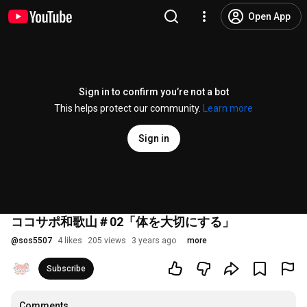
Open App
Sign in to confirm you’re not a bot
This helps protect our community.
Learn more
Sign in
ココサポ和歌山＃02「体を大切にする」
@
sos5507
4 likes
205 views
3 years ago
more
Subscribe
Comments