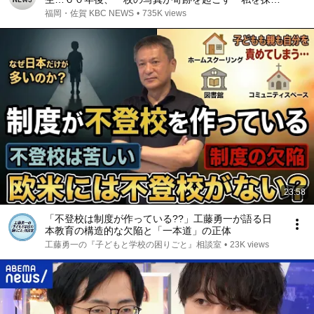
て〜ロシアで育った日本人残留孤児〜」（２００５年
福岡・佐賀 KBC NEWS
•
735K views
ＫＢＣ制作）
23:58
「不登校は制度が作っている??」工藤勇一が語る日
本教育の構造的な欠陥と「一本道」の正体
工藤勇一の『子どもと学校の困りごと』相談室
•
23K views