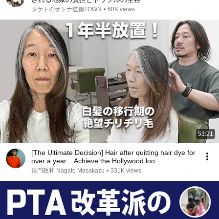
タケトのオトナ道徳TOWN
•
60K views
53:21
[The Ultimate Decision] Hair after quitting hair dye for
over a year... Achieve the Hollywood loo...
長門政和 Nagato Masakazu
•
331K views