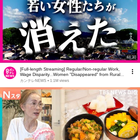
48:30
[Full-length Streaming] Regular/Non-regular Work,
Wage Disparity...Women "Disappeared" from Rural...
カンテレNEWS
•
1.1M views