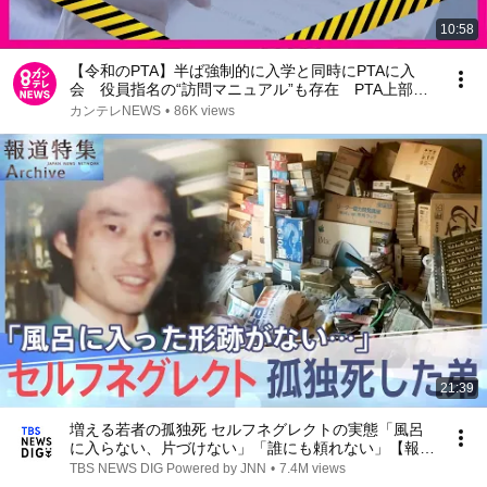
10:58
【令和のPTA】半ば強制的に入学と同時にPTAに入
会 役員指名の“訪問マニュアル”も存在 PTA上部団
体「全国一律の解決策は難しい」〈カンテレNEWS〉
カンテレNEWS
•
86K views
21:39
増える若者の孤独死 セルフネグレクトの実態「風呂
に入らない、片づけない」「誰にも頼れない」【報道
特集】
TBS NEWS DIG Powered by JNN
•
7.4M views