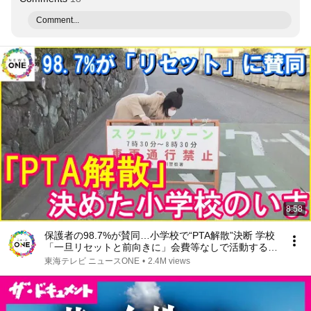
Comment...
8:58
保護者の98.7%が賛同…小学校で“PTA解散”決断 学校
「一旦リセットと前向きに」会費等なしで活動する学
校も
東海テレビ ニュースONE
•
2.4M views