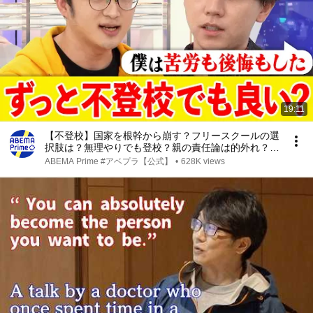
19:11
【不登校】国家を根幹から崩す？フリースクールの選
択肢は？無理やりでも登校？親の責任論は的外れ？大
空幸星&元当事者｜アベプラ
ABEMA Prime #アベプラ【公式】
•
628K views