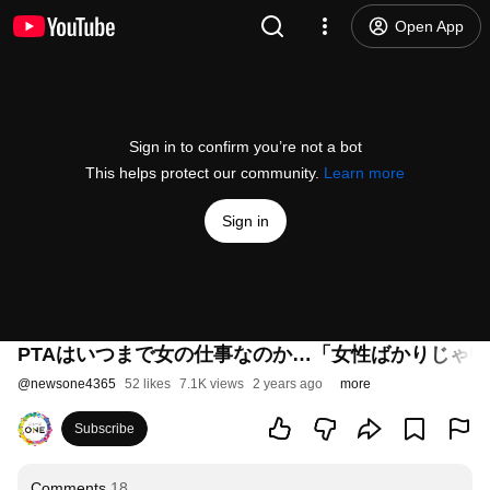
Open App
Sign in to confirm you’re not a bot
This helps protect our community.
Learn more
Sign in
PTAはいつまで女の仕事なのか…「女性ばかりじゃ申
@
newsone4365
52 likes
7.1K views
2 years ago
more
Subscribe
Comments
18