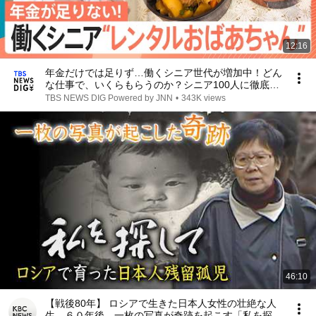
12:16
年金だけでは足りず…働くシニア世代が増加中！どん
な仕事で、いくらもらうのか？シニア100人に徹底調
査！【Nスタ】｜TBS NEWS DIG
TBS NEWS DIG Powered by JNN
•
343K views
46:10
【戦後80年】 ロシアで生きた日本人女性の壮絶な人
生…６０年後、一枚の写真が奇跡を起こす「私を探し