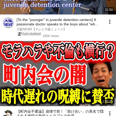
31:50
[To the "younger" in juvenile detention centers] A
passionate doctor speaks to the boys about "wh...
大阪NEWS【テレビ大阪ニュース】
Auto-dubbed
265K views
1:03:25
【町内会不要論】崩壊寸前！「助け合い」の美名で隠
される地獄の負担とトラブルの全容