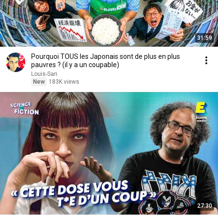
31:59
Pourquoi TOUS les Japonais sont de plus en plus
pauvres ? (il y a un coupable)
Louis-San
New
183K views
27:30