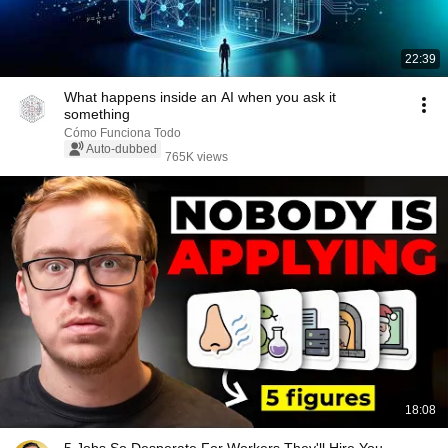
22:39
What happens inside an AI when you ask it
something
Cómo Funciona Todo
Auto-dubbed
765K views
18:08