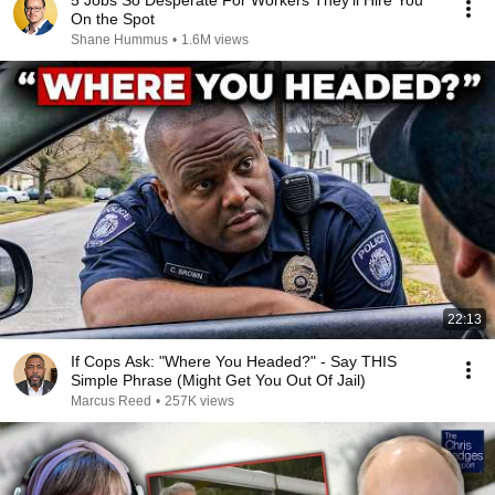
5 Jobs So Desperate For Workers They'll Hire You
On the Spot
Shane Hummus
•
1.6M views
22:13
If Cops Ask: "Where You Headed?" - Say THIS
Simple Phrase (Might Get You Out Of Jail)
Marcus Reed
•
257K views