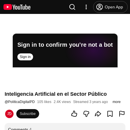
Open App
Sign in to confirm you’re not a bot
Sign in
Inteligencia Artificial en el Sector Público
@
PoliticaDigitalPD
105 likes
2.4K views
Streamed 3 years ago
more
Subscribe
Comments
4