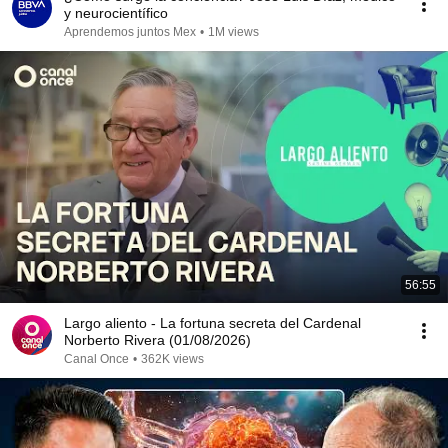
y neurocientífico
Aprendemos juntos Mex
•
1M views
56:55
Largo aliento - La fortuna secreta del Cardenal
Norberto Rivera (01/08/2026)
Canal Once
•
362K views