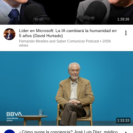
1:39:36
Líder en Microsoft: La IA cambiará la humanidad en
5 años (David Hurtado)
Fernando Miralles and Saber Comunicar Podcast
•
205K
views
1:33:33
¿Cómo surge la conciencia? José Luis Díaz, médico