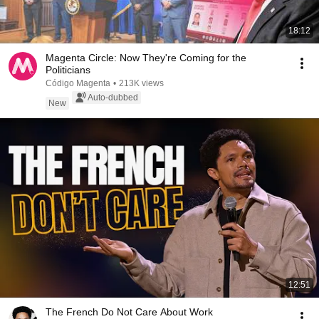
18:12
Magenta Circle: Now They're Coming for the
Politicians
Código Magenta
•
213K views
Auto-dubbed
New
12:51
The French Do Not Care About Work