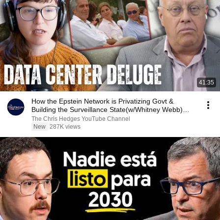
41:35
How the Epstein Network is Privatizing Govt &
Building the Surveillance State(w/Whitney Webb)
|TCHR
The Chris Hedges YouTube Channel
New
287K views