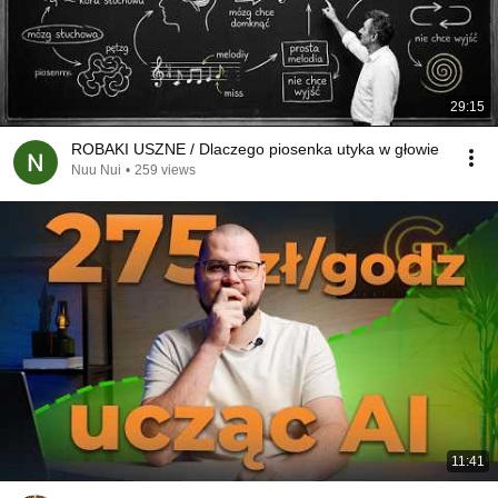
29:15
ROBAKI USZNE / Dlaczego piosenka utyka w głowie
Nuu Nui
•
259 views
11:41