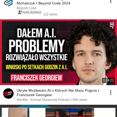
Michalczuk • Beyond Code 2024
Beyond Code
Auto-dubbed
122 views
1:24:21
Ukryte Możliwości AI o Których Nie Masz Pojęcia |
Franciszek Georgiew
Menthly - Konrad Ślusarczyk Podcast
•
56K views