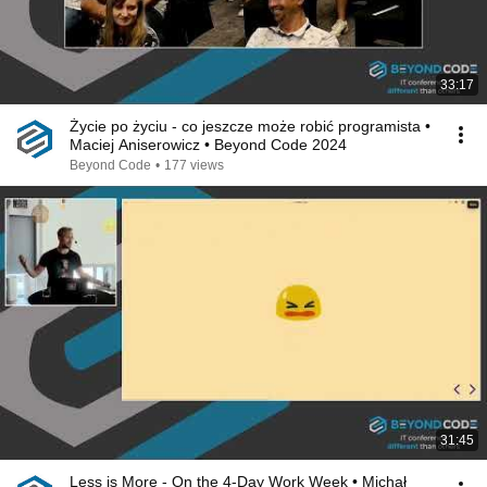
33:17
Życie po życiu - co jeszcze może robić programista •
Maciej Aniserowicz • Beyond Code 2024
Beyond Code
•
177 views
31:45
Less is More - On the 4-Day Work Week • Michał