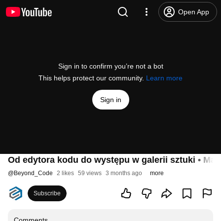
Open App
Sign in to confirm you’re not a bot
This helps protect our community.
Learn more
Sign in
Od edytora kodu do występu w galerii sztuki • Ma
@
Beyond_Code
2 likes
59 views
3 months ago
more
Subscribe
Comments