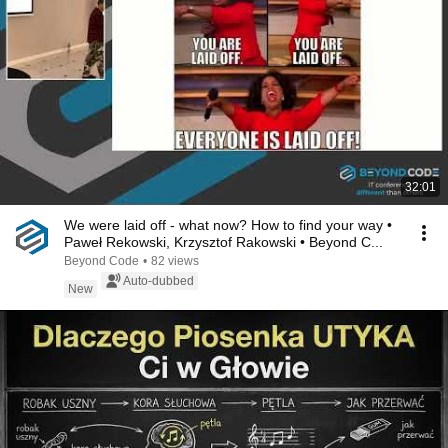
32:01
We were laid off - what now? How to find your way •
Paweł Rekowski, Krzysztof Rakowski • Beyond C...
Beyond Code
•
82 views
Auto-dubbed
New