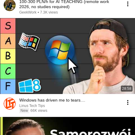
100-300 PLN/h for AI TEACHING (remote work
2026, no studies required)
GeekWork
•
7.3K views
28:58
Windows has driven me to tears....
Linus Tech Tips
New
66K views