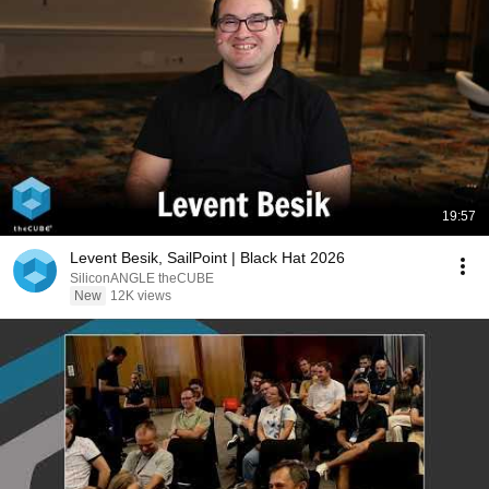
19:57
Levent Besik, SailPoint | Black Hat 2026
SiliconANGLE theCUBE
New
12K views