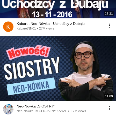
18:31
Kabaret Neo-Nówka - Uchodźcy z Dubaju
KabaretNN01
•
27M views
11:09
Neo-Nówka „SIOSTRY”
Neo-Nówka TV OFICJALNY KANAŁ
•
1.7M views