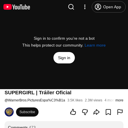
Open App
Sign in to confirm you’re not a bot
This helps protect our community.
Learn more
Sign in
SUPERGIRL | Tráiler Oficial
@
WarnerBros.PicturesEspa%C3%B1a
3.5K likes
2.3M views
4 months ago
more
Subscribe
Comments
473