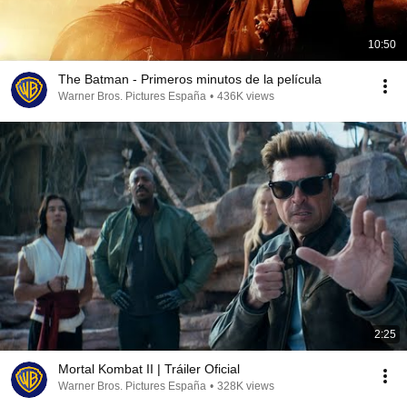
10:50
The Batman - Primeros minutos de la película
Warner Bros. Pictures España
•
436K views
2:25
Mortal Kombat II | Tráiler Oficial
Warner Bros. Pictures España
•
328K views