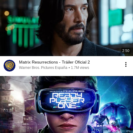
2:50
Matrix Resurrections - Tráiler Oficial 2
Warner Bros. Pictures España
•
1.7M views