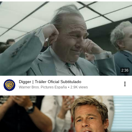
2:36
Digger | Tráiler Oficial Subtitulado
Warner Bros. Pictures España
•
2.9K views