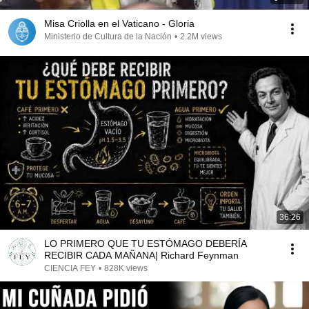
Misa Criolla en el Vaticano - Gloria
Ministerio de Cultura de la Nación
•
2.2M views
36:26
LO PRIMERO QUE TU ESTÓMAGO DEBERÍA
RECIBIR CADA MAÑANA| Richard Feynman
CIENCIA FEY
•
828K views