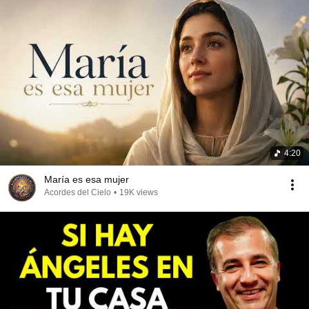
4:20
María es esa mujer
Acordes del Cielo
•
19K views