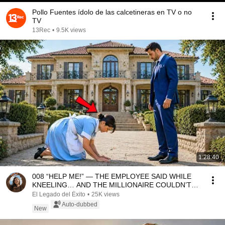
Pollo Fuentes ídolo de las calcetineras en TV o no
TV
13Rec
•
9.5K views
1:28:40
008 “HELP ME!” — THE EMPLOYEE SAID WHILE
KNEELING… AND THE MILLIONAIRE COULDN’T
BELIEVE IT
El Legado del Éxito
•
25K views
Auto-dubbed
New