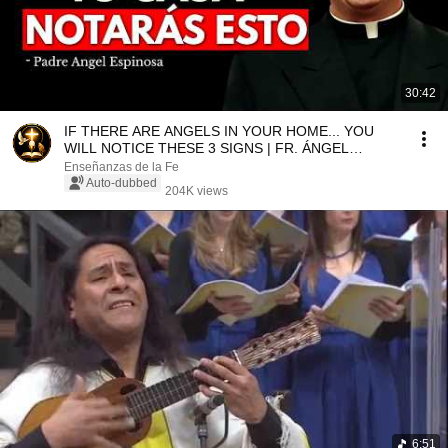
30:42
IF THERE ARE ANGELS IN YOUR HOME... YOU
WILL NOTICE THESE 3 SIGNS | FR. ÁNGEL
ESPINOSA DE LOS MON...
Enseñanzas de la Fe
Auto-dubbed
204K views
6:51