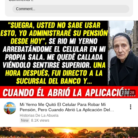
Comment...
2:10:28
Mi Yerno Me Quitó El Celular Para Robar Mi
Pensión, Pero Cuando Abrió La Aplicación Del
Banco...
Historias De La Abuela
New
8.1K views