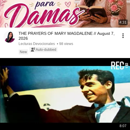
4:31
THE PRAYERS OF MARY MAGDALENE // August 7,
2026
Lecturas Devocionales
•
98 views
Auto-dubbed
New
8:07