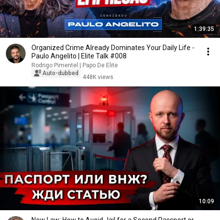
1:39:35
Organized Crime Already Dominates Your Daily Life -
Paulo Angelito | Elite Talk #008
Rodrigo Pimentel | Papo De Elite
Auto-dubbed
448K views
10:09