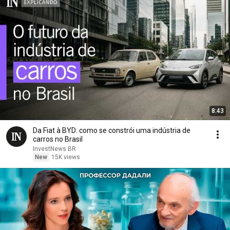
8:43
Da Fiat à BYD: como se constrói uma indústria de
carros no Brasil
InvestNews BR
New
15K views