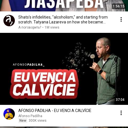
1:56:15
Shats’s infidelities, "alcoholism," and starting from
scratch. Tatyana Lazareva on how she became...
А поговорить?
•
1M views
37:04
AFONSO PADILHA - EU VENCI A CALVÍCIE
Afonso Padilha
New
300K views