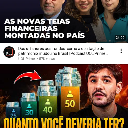
24:00
Das offshores aos fundos: como a ocultação de
patrimônio mudou no Brasil | Podcast UOL Prime
#132
UOL Prime
•
57K views