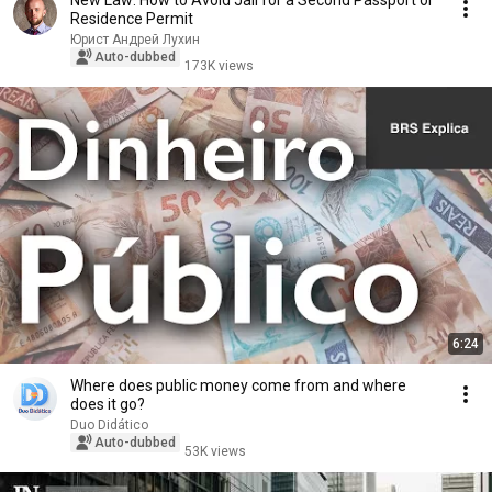
New Law: How to Avoid Jail for a Second Passport or
Residence Permit
Юрист Андрей Лухин
Auto-dubbed
173K views
6:24
Where does public money come from and where
does it go?
Duo Didático
Auto-dubbed
53K views