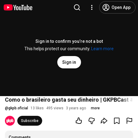
Open App
Sign in to confirm you’re not a bot
This helps protect our community.
Learn more
Sign in
Como o brasileiro gasta seu dinheiro | GKPBCast #2
@
gkpb.oficial
13 likes
495 views
3 years ago
more
Subscribe
Comments