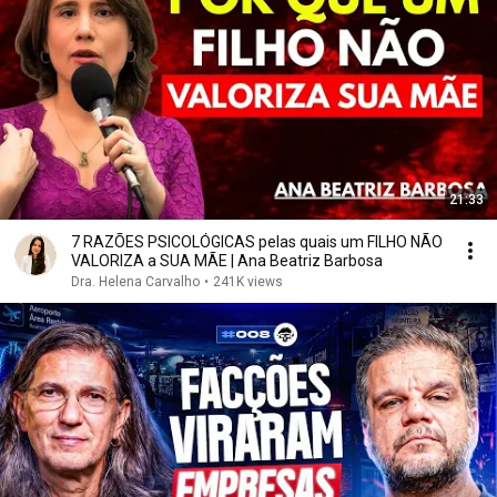
21:33
7 RAZÕES PSICOLÓGICAS pelas quais um FILHO NÃO
VALORIZA a SUA MÃE | Ana Beatriz Barbosa
Dra. Helena Carvalho
•
241K views