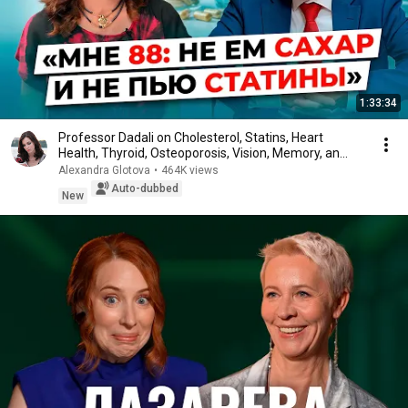
1:33:34
Professor Dadali on Cholesterol, Statins, Heart
Health, Thyroid, Osteoporosis, Vision, Memory, an...
Alexandra Glotova
•
464K views
Auto-dubbed
New