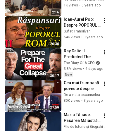
1K views
•
5 years ago
2:16
Ioan-Aurel Pop: 
Despre POPORUL 
ROMÂN - Partea a 
Suflet Transilvan
II-a
64K views
•
3 years ago
1:26:30
Ray Dalio: I 
Predicted The 
2008 CRASH, I 
The Diary Of A CEO
Know What Comes 
3.8M views
•
6 days ago
Next!
New
1:30:17
Cea mai frumoasă 
poveste despre 
poporul român, cu 
De-a viata ascunselea
prof. dr. Aurel Pop, 
80K views
•
3 years ago
preşedintele 
37:59
Academiei 
Maria Tănase: 
Române
Pasărea Măiastră 
a cântecului 
File de Istorie și Biografii Celebre