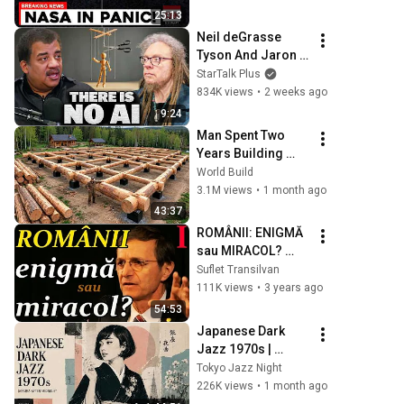
Impossible
25:13
Neil deGrasse 
Tyson And Jaron 
Lanier on the AI 
StarTalk Plus
Illusion
834K views
•
2 weeks ago
9:24
Man Spent Two 
Years Building 
HUGE Wooden 
World Build
House for his 
3.1M views
•
1 month ago
Family | Start to 
43:37
Finish by 
ROMÂNII: ENIGMĂ 
@bjornbrenton
sau MIRACOL? 
Ioan-Aurel POP - 
Suflet Transilvan
Președintele 
111K views
•
3 years ago
Academiei 
54:53
Române. Partea I
Japanese Dark 
Jazz 1970s | 
Sakura After 
Tokyo Jazz Night
Midnight
226K views
•
1 month ago