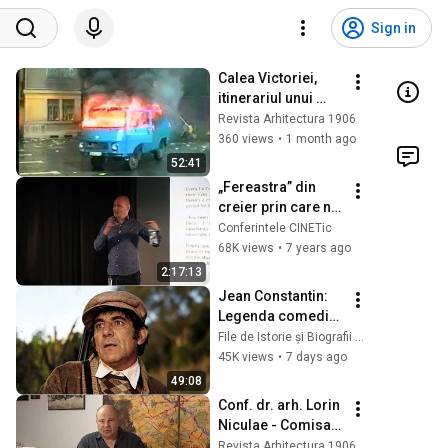
Sign in
Calea Victoriei, 
itinerariul unui 
gând, București 
Revista Arhitectura 1906
1692-1992 (1992)
360 views
•
1 month ago
52:41
„Fereastra” din 
creier prin care ne 
putem controla 
Conferintele CINETic
organismul - Dr. 
68K views
•
7 years ago
Dragoș Cîrneci
2:17:13
Jean Constantin: 
Legenda comediei 
românești și 
File de Istorie și Biografii Celebre
povestea din 
45K views
•
7 days ago
spatele zâmbetului 
49:08
| Documentar
Conf. dr. arh. Lorin 
Niculae - Comisar 
BNA 2021
Revista Arhitectura 1906