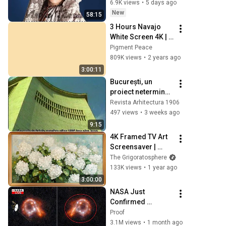
popular și 
6.9K views
•
5 days ago
secretele nespuse 
New
58:15
| Documentar
3 Hours Navajo 
White Screen 4K | 
Background | 
Pigment Peace
Backdrop | 
809K views
•
2 years ago
Screensaver | Full 
3:00:11
HD | Phone, 
București, un 
Monitor, TV
proiect neterminat 
(1996)
Revista Arhitectura 1906
497 views
•
3 weeks ago
9:15
4K Framed TV Art 
Screensaver | 
White Hydrangeas 
The Grigoratosphere
🌸 | Classic Floral 
133K views
•
1 year ago
Painting
3:00:00
NASA Just 
Confirmed 
Voyager 1 Found 
Proof
Something 
3.1M views
•
1 month ago