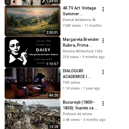
1:44:51
4K TV Art: Vintage 
Summer 
Landscape with 
Eternal Ambiance 4k
Gold Frame | 
728K views
•
11 months ago
Relaxing 
2:00:01
Screensaver
Margareta Brender 
Rubira, Prima 
Femeie Arhitect 
Revista Arhitectura 1906
din Catalonia | 
318 views
•
9 months ago
Interviu cu Monica 
1:10:57
Adrian
DIALOGURI 
ACADEMICE I 
Criticul şi istoricul 
TVR online
SORIN 
1.1K views
•
1 year ago
ALEXANDRESCU - 
46:20
invitatul acad. 
București (1800–
MIRCEA DUMITRU
1850): Înainte ca 
Parisul Estului să 
Profesor de istorie
Existe cu Adevărat 
3.4K views
•
3 months ago
| Reconstituire cu 
14:28