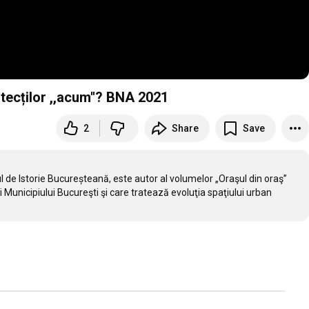
tecților ,,acum''? BNA 2021
2
Share
Save
l de Istorie Bucureșteană, este autor al volumelor „Oraşul din oraş” 
i Municipiului Bucureşti şi care tratează evoluţia spaţiului urban 