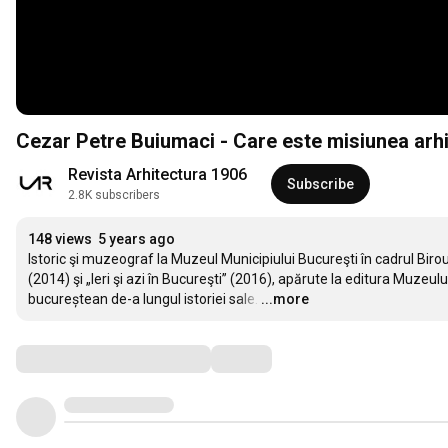
Cezar Petre Buiumaci - Care este misiunea arhi
Revista Arhitectura 1906
Subscribe
2.8K subscribers
148 views
5 years ago
Istoric şi muzeograf la Muzeul Municipiului Bucureşti în cadrul Birou
(2014) şi „Ieri şi azi în Bucureşti” (2016), apărute la editura Muzeulu
bucureștean de-a lungul istoriei sale.
…
...more
Comments