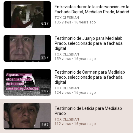
Entrevistas durante la intervención en la
Comments are turned off. 
Learn more
Fachada Digital, Medialab Prado, Madrid
TOXICLESBIAN
135 views • 16 years ago
6:37
Testimonio de Juanjo para Medialab
Prado, seleccionado para la fachada
digital
TOXICLESBIAN
2:57
159 views • 16 years ago
Testimonio de Carmen para Medialab
Prado, seleccionado para la fachada
digital
8:36
TOXICLESBIAN
2:57
124 views • 16 years ago
If Cops Ask "Where You Headed?" - Say THIS (Simple
Phrase)
Testimonio de Leticia para Medialab
Hampton Law
•
1M views
Prado
TOXICLESBIAN
112 views • 16 years ago
2:57