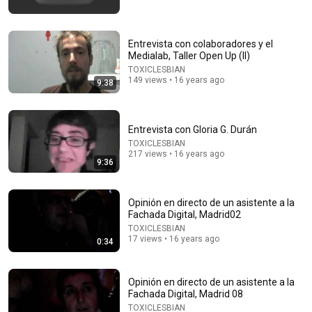
8:51
I Left The U.S. And Bought A House In Italy For $13K
CNBC Make It
•
3.1M views
Entrevista con colaboradores y el
Medialab, Taller Open Up (II)
TOXICLESBIAN
149 views • 16 years ago
9:38
Entrevista con Gloria G. Durán
TOXICLESBIAN
217 views • 16 years ago
9:36
Opinión en directo de un asistente a la
Fachada Digital, Madrid02
43:37
TOXICLESBIAN
17 views • 16 years ago
0:34
Man Spent Two Years Building HUGE Wooden House
for his Family | Start to Finish by @bjornbrenton
World Build
•
3.6M views
Opinión en directo de un asistente a la
Fachada Digital, Madrid 08
TOXICLESBIAN