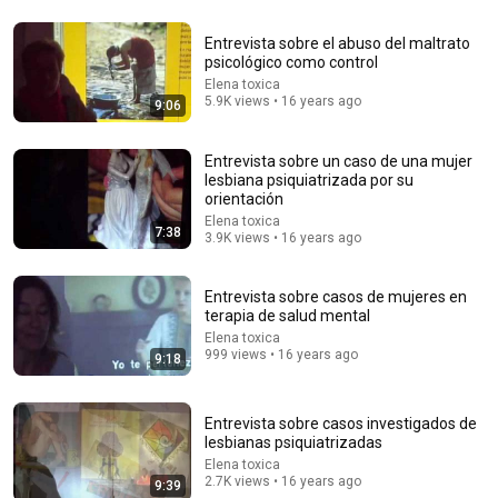
Entrevista sobre el abuso del maltrato
35:46
psicológico como control
Elena toxica
BUKELE ESTALLÓ EN ARGENTINA Y MILEI QUEDÓ
5.9K views • 16 years ago
9:06
IMPACTADO
El Peluca Milei Cortos
•
9.2M views
Entrevista sobre un caso de una mujer
lesbiana psiquiatrizada por su
orientación
Elena toxica
7:38
3.9K views • 16 years ago
Entrevista sobre casos de mujeres en
terapia de salud mental
Elena toxica
999 views • 16 years ago
9:18
Entrevista sobre casos investigados de
7:58
lesbianas psiquiatrizadas
Trump can’t speak, then aides RUSH reporters out
Elena toxica
2.7K views • 16 years ago
David Pakman Show
9:39
•
1.7M views