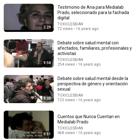
Testimonio de Ana para Medialab
Prado, seleccionado para la fachada
digital
TOXICLESBIAN
2:29
72 views • 16 years ago
Debate sobre salud mental con
afectados, familiares, profesionales y
activistas
11:19
TOXICLESBIAN
9:58
254 views • 16 years ago
The Difference Between L.A. and Florida Latinos |
Anjelah Johnson
Laugh Society - Ladies First
•
501K views
Debate sobre salud mental desde la
perspectiva de género y orientación
sexual
TOXICLESBIAN
9:30
723 views • 16 years ago
Cuentos que Nunca Cuentan en
Medialab Prado
TOXICLESBIAN
468 views • 16 years ago
9:51