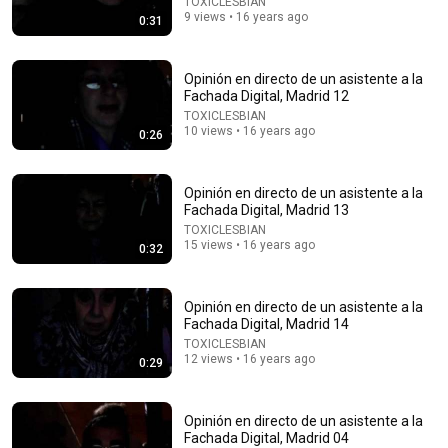
TOXICLESBIAN
9 views • 16 years ago
0:31
24:32
Opinión en directo de un asistente a la
Fachada Digital, Madrid 12
The SIGNS almost no one IDENTIFIES in time |
TOXICLESBIAN
Nazareth Castellanos
10 views • 16 years ago
0:26
NEURO CIENCIA
Auto-dubbed
247K views
Opinión en directo de un asistente a la
Fachada Digital, Madrid 13
TOXICLESBIAN
15 views • 16 years ago
0:32
Opinión en directo de un asistente a la
Fachada Digital, Madrid 14
TOXICLESBIAN
12 views • 16 years ago
0:29
Opinión en directo de un asistente a la
2:18
Fachada Digital, Madrid 04