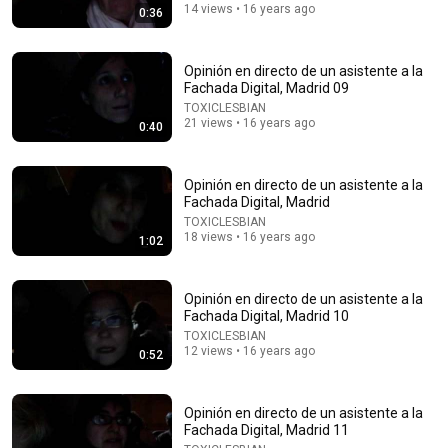
14 views • 16 years ago
0:36
Opinión en directo de un asistente a la
Fachada Digital, Madrid 09
TOXICLESBIAN
21 views • 16 years ago
0:40
Opinión en directo de un asistente a la
5:16
Fachada Digital, Madrid
TOXICLESBIAN
ONE Rope. ONE Girl. You CANNOT Look Away!
18 views • 16 years ago
1:02
Top Talent
•
3.2M views
Opinión en directo de un asistente a la
Fachada Digital, Madrid 10
TOXICLESBIAN
12 views • 16 years ago
0:52
Opinión en directo de un asistente a la
Fachada Digital, Madrid 11