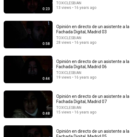
Medialab Prado a través de sus usuarios y
TOXICLESBIAN
13 views • 16 years ago
colaboradores. Subtitulado accesible
0:23
Medialab Matadero
•
1.6K views
Opinión en directo de un asistente a la
Fachada Digital, Madrid 03
TOXICLESBIAN
28 views • 16 years ago
0:58
Opinión en directo de un asistente a la
Fachada Digital, Madrid 06
TOXICLESBIAN
19 views • 16 years ago
0:44
16:40
Opinión en directo de un asistente a la
Fachada Digital, Madrid 07
Cybersecurity Expert: 9 Apps I Deleted From My
TOXICLESBIAN
Phone to Stay Safer
15 views • 16 years ago
0:48
María Aperador | Criminología y Ciberseguridad
Auto-dubbed
843K views
Opinión en directo de un asistente a la
Fachada Digital, Madrid 05