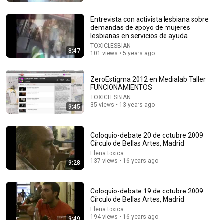
Entrevista con activista lesbiana sobre
demandas de apoyo de mujeres
lesbianas en servicios de ayuda
TOXICLESBIAN
8:47
101 views • 5 years ago
ZeroEstigma 2012 en Medialab Taller
FUNCIONAMIENTOS
TOXICLESBIAN
35 views • 13 years ago
9:45
5:43
Coloquio-debate 20 de octubre 2009
The Bob Newhart Toupee Sketch That Broke Dean
Círculo de Bellas Artes, Madrid
Martin
Elena toxica
Dean Martin
•
2.5M views
137 views • 16 years ago
9:28
Coloquio-debate 19 de octubre 2009
Círculo de Bellas Artes, Madrid
Elena toxica
194 views • 16 years ago
9:49