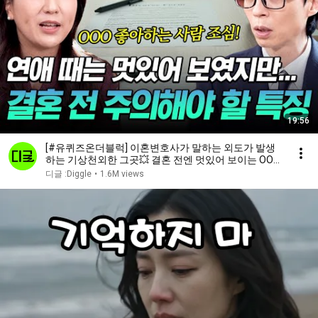
19:56
[#유퀴즈온더블럭] 이혼변호사가 말하는 외도가 발생
하는 기상천외한 그곳💥 결혼 전엔 멋있어 보이는 OO있
는 사람을 조심하라❗
디글 :Diggle
•
1.6M views