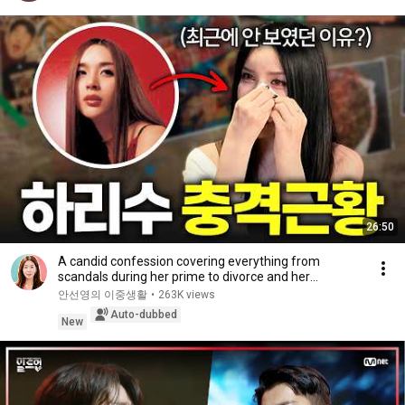
26:50
A candid confession covering everything from
scandals during her prime to divorce and her
experie...
안선영의 이중생활
•
263K views
Auto-dubbed
New