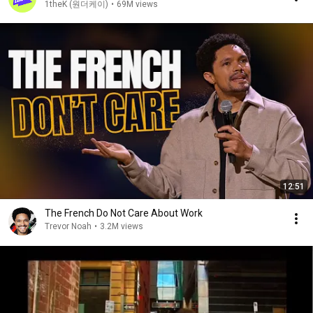
1theK (원더케이)
•
69M views
12:51
The French Do Not Care About Work
Trevor Noah
•
3.2M views