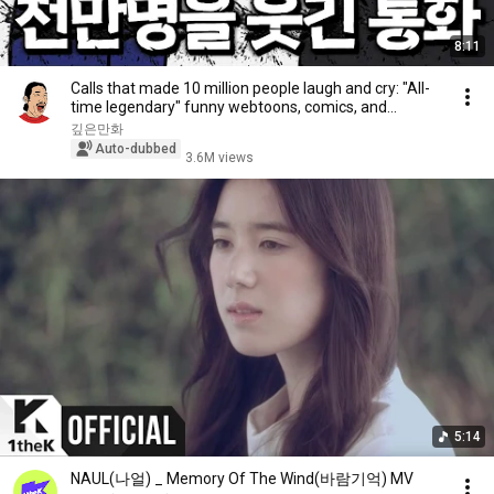
8:11
Calls that made 10 million people laugh and cry: "All-
time legendary" funny webtoons, comics, and...
깊은만화
Auto-dubbed
3.6M views
5:14
NAUL(나얼) _ Memory Of The Wind(바람기억) MV