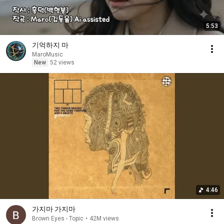
5:53
기억하지 마
MaroMusic
New
52 views
4:46
가지마 가지마
Brown Eyes - Topic
•
42M views