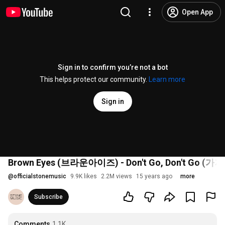
Open App
Sign in to confirm you’re not a bot
This helps protect our community.
Learn more
Sign in
Brown Eyes (브라운아이즈) - Don't Go, Don't Go (
@
officialstonemusic
9.9K likes
2.2M views
15 years ago
more
Subscribe
Comments
1.1K