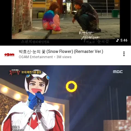
5:46
박효신-눈의 꽃 (Snow Flower) (Remaster Ver.)
OGAM Entertainment
•
3M views