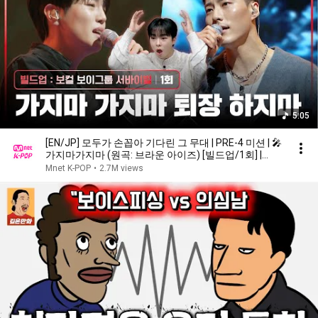
5:05
[EN/JP] 모두가 손꼽아 기다린 그 무대 | PRE-4 미션 | 🎤
가지마가지마 (원곡: 브라운 아이즈) [빌드업/1회] |
Mnet 240126 방송
Mnet K-POP
•
2.7M views