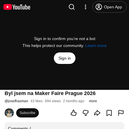
Open App
Sign in to confirm you’re not a bot
This helps protect our community.
Learn more
Sign in
Byl jsem na Maker Faire Prague 2026
@
josefhasman
43 likes
694 views
2 months ago
more
Subscribe
Comments
4