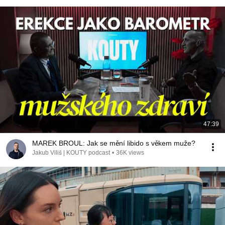
47:39
MAREK BROUL: Jak se mění libido s věkem muže?
Jakub Viliš | KOUTY podcast
•
36K views