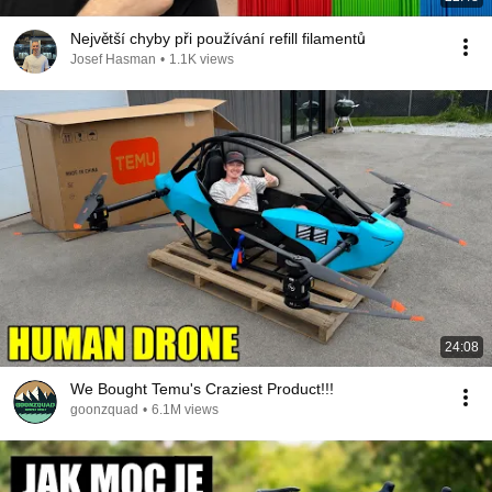
Největší chyby při používání refill filamentů
Josef Hasman
•
1.1K views
24:08
We Bought Temu's Craziest Product!!!
goonzquad
•
6.1M views