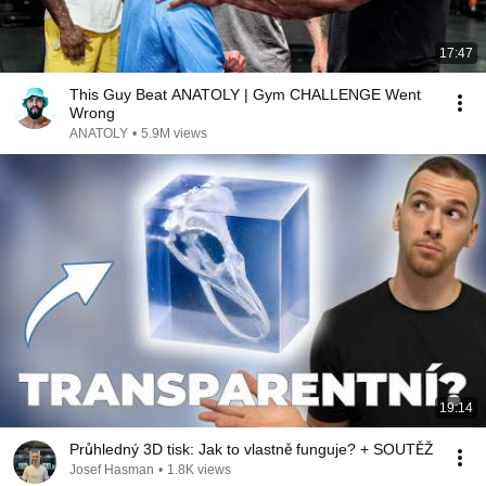
17:47
This Guy Beat ANATOLY | Gym CHALLENGE Went
Wrong
ANATOLY
•
5.9M views
19:14
Průhledný 3D tisk: Jak to vlastně funguje? + SOUTĚŽ
Josef Hasman
•
1.8K views