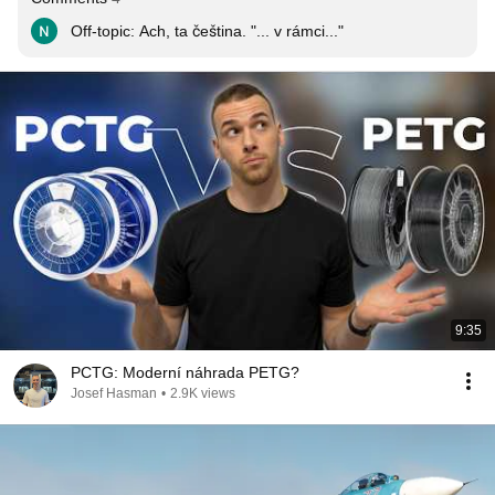
Off-topic: Ach, ta čeština. "... v rámci..."
9:35
PCTG: Moderní náhrada PETG?
Josef Hasman
•
2.9K views