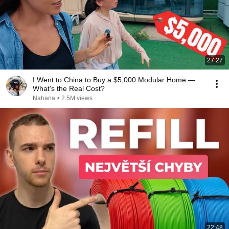
27:27
I Went to China to Buy a $5,000 Modular Home —
What's the Real Cost?
Nahana
•
2.5M views
22:48