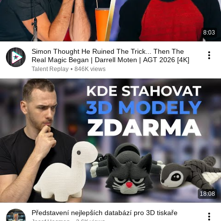
8:03
Simon Thought He Ruined The Trick... Then The
Real Magic Began | Darrell Moten | AGT 2026 [4K]
Talent Replay
•
846K views
18:08
Představení nejlepších databází pro 3D tiskaře