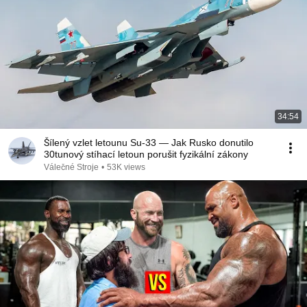
34:54
Šílený vzlet letounu Su-33 — Jak Rusko donutilo
30tunový stíhací letoun porušit fyzikální zákony
Válečné Stroje
•
53K views