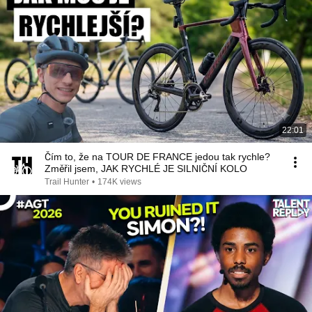
22:01
Čím to, že na TOUR DE FRANCE jedou tak rychle?
Změřil jsem, JAK RYCHLÉ JE SILNIČNÍ KOLO
Trail Hunter
•
174K views