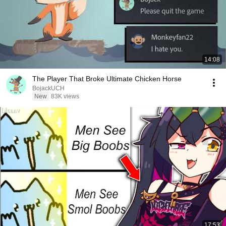
14:08
The Player That Broke Ultimate Chicken Horse
BojackUCH
New
83K views
17:53