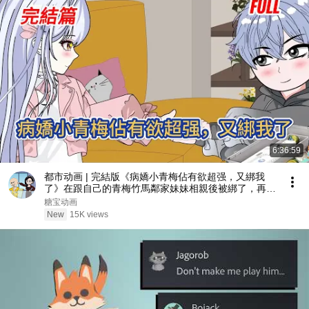
6:36:59
都市动画 | 完結版《病嬌小青梅佔有欲超强，又綁我
了》在跟自己的青梅竹馬鄰家妹妹相親後被綁了，再睜
眼重生回到八歲，救贖病嬌小青梅！#糖寶動畫
糖宝动画
New
15K views