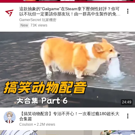
這款抽象的“Galgame”在Steam拿下壓倒性好評？你可
以不玩但一定要請你朋友玩！由一群高中生製作的免費
神作【完蛋！我被男同學包圍了 Surrounded By
GamerSecret 玩家機密
Boys】的爆紅
New
73K views
24:49
【搞笑动物配音】专治不开心！一次看过瘾180超长大
合集篇
Coulson
•
2.2M views