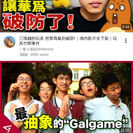
9:48
三塊錢的玩具 把華爲氣到破防!｜墻内影片全下架｜玩
具竹蟬事件
一隻土撥鼠MrMarmot
New
399K views
11:20