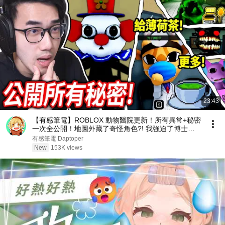
23:43
【有感筆電】ROBLOX 動物醫院更新！所有異常+秘密
一次全公開！地圖外藏了奇怪角色?! 我強迫了博士說
出醫院的真相！黏液怪的應對方式！全破記者任務！
有感筆電 Daptoper
(還有更多)【Animal Hospital】
New
153K views