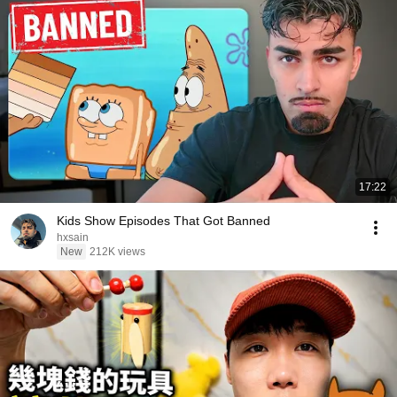
17:22
Kids Show Episodes That Got Banned
hxsain
New
212K views