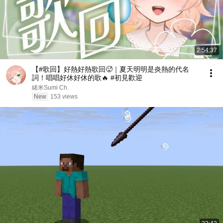
2:54:37
【#歌回】好熱好熱歌回🥵｜夏天明明是炎熱的代名
詞！唱唱好休好休的歌🔥 #初見歡迎
緒米Sumi Ch.
New
153 views