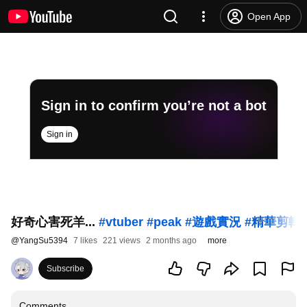
Open App
Sign in to confirm you’re not a bot
Sign in
好奇心害死羊...
#vtuber
#peak
#遊戲實況
#精華剪輯
@
YangSu5394
7 likes
221 views
2 months ago
more
Subscribe
Comments