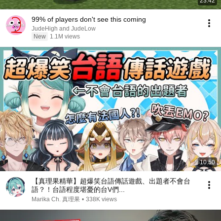
23:42
99% of players don't see this coming
JudeHigh and JudeLow
New
1.1M views
10:50
【真理果精華】超爆笑台語傳話遊戲、出題者不會台
語？！台語程度堪憂的台V們...
Marika Ch. 真理果
•
338K views