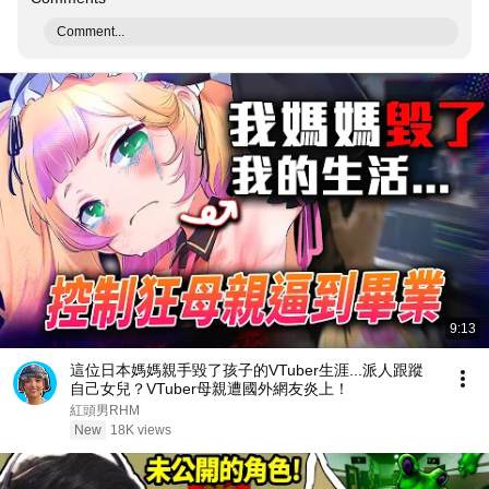
Comment...
9:13
這位日本媽媽親手毀了孩子的VTuber生涯...派人跟蹤
自己女兒？VTuber母親遭國外網友炎上！
紅頭男RHM
New
18K views