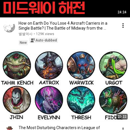
24:24
How on Earth Do You Lose 4 Aircraft Carriers in a
Single Battle? | The Battle of Midway from the ...
별별역사
•
129K views
Auto-dubbed
New
23:22
The Most Disturbing Characters in League of