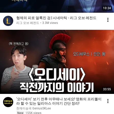
10:24
형제의 피로 얼룩진 검 | 시네마틱 - 리그 오브 레전드
리그 오브 레전드
•
3.3M views
33:55
'오디세이' 보기 전후 아무때나 보세요! 영화의 프리퀄이
라 할 수 있는 일리아스 이야기 간단 정리!
천재이승국 GeniusSKLee
New
155K views