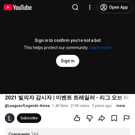
Open App
Sign in to confirm you’re not a bot
This helps protect our community.
Learn more
Sign in
2021 빛의자 감시자 | 이벤트 트레일러 - 리그 오브 레
@
LeagueofLegends-Korea
1.4K likes
219K views
5 years ago
more
Subscribe
Comments
244