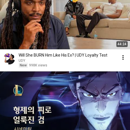
44:24
Will She BURN Him Like His Ex? | UDY Loyalty Test
UDY
New
998K views