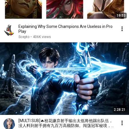
19:53
Explaining Why Some Champions Are Useless in Pro
Play
Scepto
•
406K views
2:28:21
[MULTI SUB]🔥校花嫌弃射手输出太低将他踢出队伍，
没人料到射手拥有九百万高额防御。闯荡冠军秘境，直