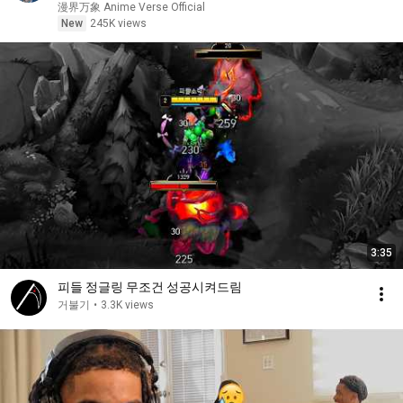
接刷新校史纪录强势打脸！
漫界万象 Anime Verse Official
New
245K views
3:35
피들 정글링 무조건 성공시켜드림
거불기
•
3.3K views