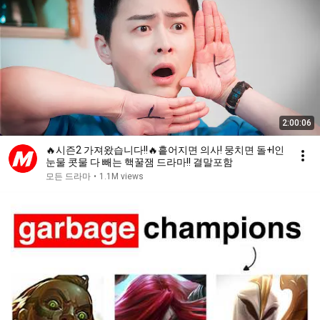
2:00:06
🔥시즌2 가져왔습니다!!🔥흩어지면 의사! 뭉치면 돌+I인
눈물 콧물 다 빼는 핵꿀잼 드라마!! 결말포함
모든 드라마
•
1.1M views