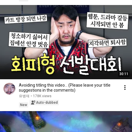
30:11
Avoiding titling this video... (Please leave your title
suggestions in the comments)
유병재
•
178K views
Auto-dubbed
New