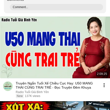
Comment...
2:09:25
Truyện Ngắn Tuổi Xế Chiều Cực Hay: U50 MANG
THAI CÙNG TRAI TRẺ - Đọc Truyện Đêm Khuya
Radio Tuổi Già Bình Yên
New
137K views