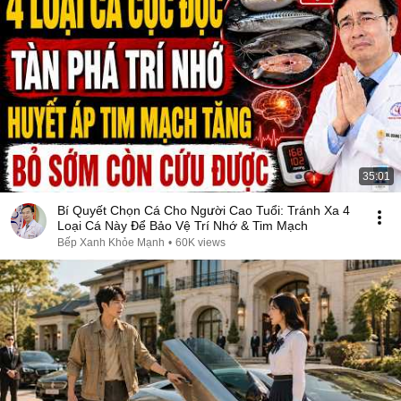
35:01
Bí Quyết Chọn Cá Cho Người Cao Tuổi: Tránh Xa 4
Loại Cá Này Để Bảo Vệ Trí Nhớ & Tim Mạch
Bếp Xanh Khỏe Mạnh
•
60K views