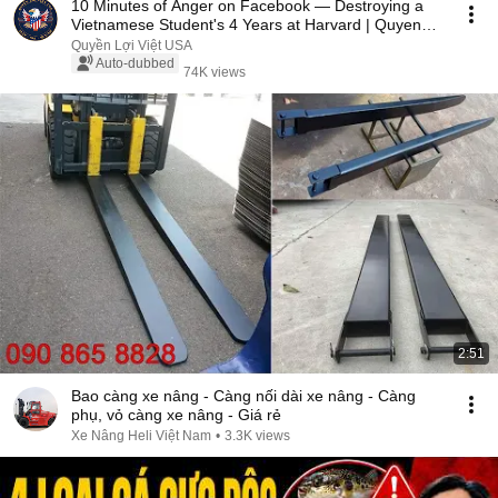
10 Minutes of Anger on Facebook — Destroying a
Vietnamese Student's 4 Years at Harvard | Quyen
Lo...
Quyền Lợi Việt USA
Auto-dubbed
74K views
2:51
Bao càng xe nâng - Càng nối dài xe nâng - Càng
phụ, vỏ càng xe nâng - Giá rẻ
Xe Nâng Heli Việt Nam
•
3.3K views