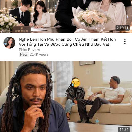
2:10:11
Nghe Lén Hôn Phu Phản Bội, Cô Âm Thầm Kết Hôn
Với Tổng Tài Và Được Cưng Chiều Như Báu Vật
Phim Review
New
214K views
44:24