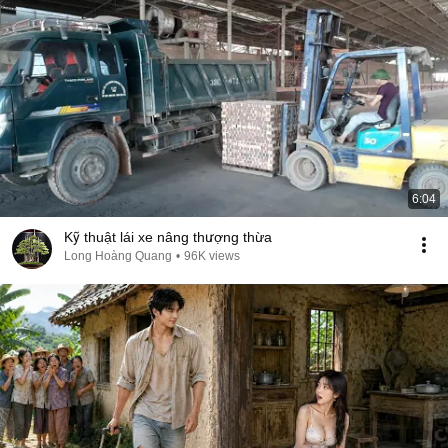
6:04
Kỹ thuật lái xe nâng thượng thừa
Long Hoàng Quang
•
96K views