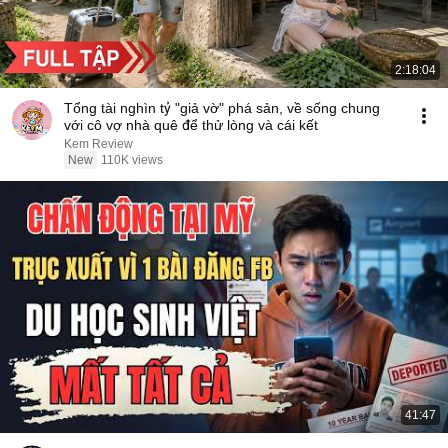
2:18:04
Tổng tài nghìn tỷ "giả vờ" phá sản, về sống chung
với cô vợ nhà quê để thử lòng và cái kết
Kem Review
New
110K views
41:47