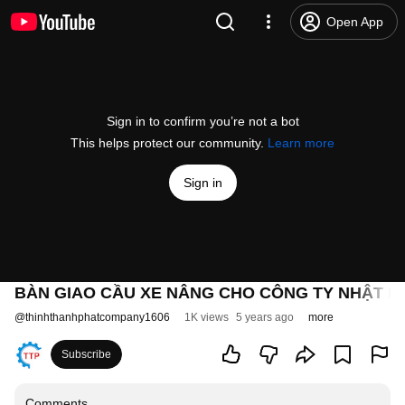
Open App
Sign in to confirm you’re not a bot
This helps protect our community.
Learn more
Sign in
BÀN GIAO CẦU XE NÂNG CHO CÔNG TY NHẬT BẢ
@
thinhthanhphatcompany1606
1K views
5 years ago
more
Subscribe
Comments