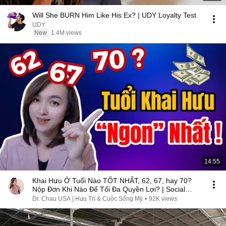
Will She BURN Him Like His Ex? | UDY Loyalty Test
UDY
New
1.4M views
14:55
Khai Hưu Ở Tuổi Nào TỐT NHẤT, 62, 67, hay 70?
Nộp Đơn Khi Nào Để Tối Đa Quyền Lợi? | Social
Security
Dr. Chau USA | Hưu Trí & Cuộc Sống Mỹ
•
92K views