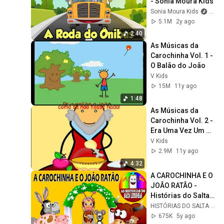
- Sonia Moura Kids
Sonia Moura Kids
and 
5.1M
2y ago
2:40
As Músicas da 
Carochinha Vol. 1 - 
O Balão do João
V Kids
15M
11y ago
1:48
As Músicas da 
Carochinha Vol. 2 - 
Era Uma Vez Um 
Rei
V Kids
2.9M
11y ago
4:32
A CAROCHINHA E O 
JOÃO RATÃO - 
Histórias do Salta 
Letrinhas
HISTÓRIAS DO SALTA LETRINHAS
675K
5y ago