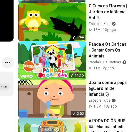
O Cucu na Floresta | 
Jardim de Infância 
Vol. 2
Espacial Kids
18M
13y ago
1:44
Panda e Os Caricas 
- Cantar Com Os 
Animais
Panda E Os Caricas
11M
2y ago
11:15
Joana come a papa 
site
(@Jardim de 
Infância 5)
Espacial Kids
1.6M
13y ago
2:02
A RODA DO ÔNIBUS 
🚌 - Música Infantil 