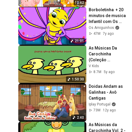
10:42
Borboletinha  + 20 
minutos de musica 
Infantil com Os 
amiguinhos
Os Amiguinhos
47M
7y ago
21:01
As Músicas Da 
Carochinha 
(Coleção 
Completa)
V Kids
8.7M
5y ago
1:50:30
Doidas Andam as 
Galinhas - Avô 
Cantigas
Iplay Portugal
73M
12y ago
2:40
As Músicas da 
Carochinha Vol. 2 - 