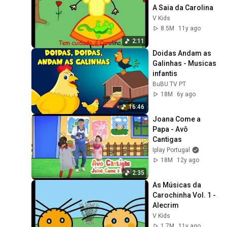
A Saia da Carolina
V Kids
8.5M
11y ago
2:11
Doidas Andam as 
Galinhas - Musicas 
infantis
BuBU TV PT
18M
6y ago
16:46
Joana Come a 
Papa - Avô 
Cantigas
Iplay Portugal
18M
12y ago
2:35
As Músicas da 
Carochinha Vol. 1 - 
Alecrim
V Kids
1.7M
11y ago