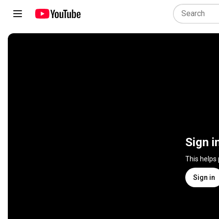
Sign i
This helps
Sign in