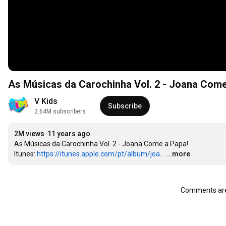
As Músicas da Carochinha Vol. 2 - Joana Come
V Kids
Subscribe
2.64M subscribers
2M views
11 years ago
As Músicas da Carochinha Vol. 2 - Joana Come a Papa!

Itunes: 
https://itunes.apple.com/pt/album/joa...
...more
Comments are 