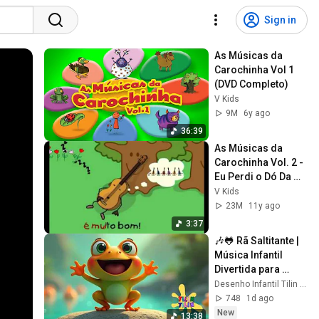
Sign in
As Músicas da 
Carochinha Vol 1 
(DVD Completo)
V Kids
9M
6y ago
36:39
As Músicas da 
Carochinha Vol. 2 -
Eu Perdi o Dó Da 
Minha Viola
V Kids
23M
11y ago
3:37
🎶🐸 Rã Saltitante | 
Música Infantil 
Divertida para 
Crianças 🌈💦
Desenho Infantil Tilin Tilin Português
748
1d ago
New
13:38