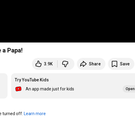
 a Papa!
3.9K
Share
Save
Try YouTube Kids
An app made just for kids
Open 
turned off. 
Learn more