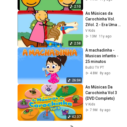
2:10
As Músicas da 
Carochinha Vol. 
2Vol. 2 - Era Uma 
Vez Um Cavalo
V Kids
13M
11y ago
2:58
A machadinha - 
Musicas infantis - 
25 minutos
BuBU TV PT
4.8M
8y ago
26:04
As Músicas Da 
Carochinha Vol 3 
(DVD Completo)
V Kids
7.9M
6y ago
42:37