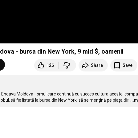
ova - bursa din New York, 9 mld $, oamenii
126
Share
Save
er Endava Moldova - omul care continuă cu succes cultura acestei compani
lobul, să fie listată la bursa din New York, să se mențină pe piața din 
...
…