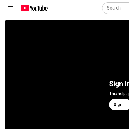
Sign i
This helps
Sign in