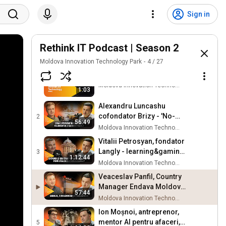
Sign in
Rethink IT Podcast | Season 2
Moldova Innovation Technology Park
4
/
27
Rethink IT season 2
1
Moldova Innovation Technology Park
1:03
Alexandru Luncashu
cofondator Brizy - 'No-
2
56:49
code' website builder
Moldova Innovation Technology Park
concurent cu wix.com
Vitalii Petrosyan, fondator
Langly - learning&gaming,
3
1:12:44
investiții, piața din SUA,
Moldova Innovation Technology Park
MITP
Veaceslav Panfil, Country
Manager Endava Moldova
57:44
- bursa din New York, 9 mld
Moldova Innovation Technology Park
$, oamenii
Ion Moșnoi, antreprenor,
mentor AI pentru afaceri,
5