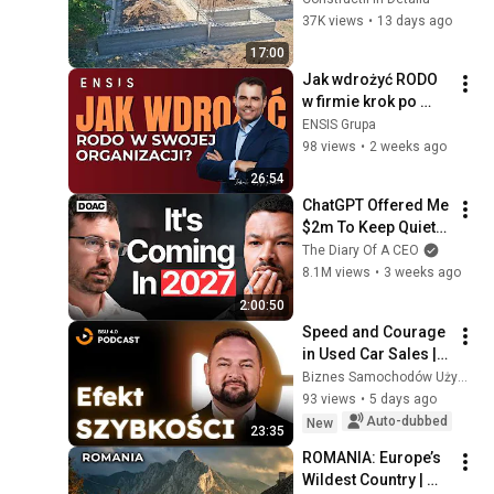
37K views
•
13 days ago
17:00
Jak wdrożyć RODO 
w firmie krok po 
kroku - audyt, 
ENSIS Grupa
systemy, 
98 views
•
2 weeks ago
dokumentacja, 
26:54
szkolenie
ChatGPT Offered Me 
$2m To Keep Quiet: 
No One Is Ready For 
The Diary Of A CEO
What's Coming!
8.1M views
•
3 weeks ago
2:00:50
Speed and Courage 
in Used Car Sales | 
BSU 4.0 Podcast #5 
Biznes Samochodów Używanych 4.0
| Hubert Heleniak
93 views
•
5 days ago
Auto-dubbed
New
23:35
ROMANIA: Europe’s 
Wildest Country | 