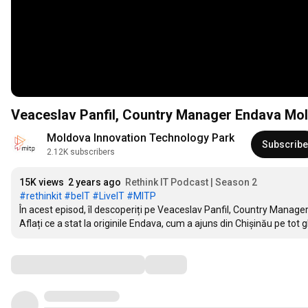
Veaceslav Panfil, Country Manager Endava Mold
Moldova Innovation Technology Park
Subscribe
2.12K subscribers
15K views
2 years ago
Rethink IT Podcast | Season 2
#rethinkit
#beIT
#LiveIT
#MITP
În acest episod, îl descoperiți pe Veaceslav Panfil, Country Manag
Aflați ce a stat la originile Endava, cum a ajuns din Chișinău pe tot g
Comments