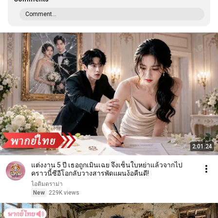
Comment...
2:01:24
แต่งงาน 5 ปี เธอถูกเมินเฉย จึงเซ็นใบหย่าแล้วจากไป
คราวนี้ซีอีโอกลับวางสารพัดแผนง้อคืนดี!
ไอติมดราม่า
New
229K views