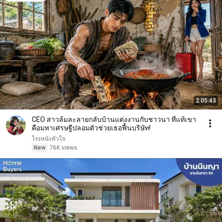
2:05:43
CEO สาวล้มละลายกลับบ้านแต่งงานกับชาวนา ที่แท้เขา
คือมหาเศรษฐีปลอมตัวช่วยเธอฟื้นบริษัท!
โรงหนังหัวใจ
New
76K views