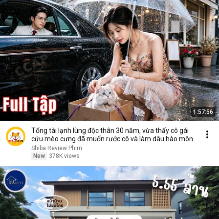
1:57:56
Tổng tài lạnh lùng độc thân 30 năm, vừa thấy cô gái
cứu mèo cưng đã muốn rước cô và làm dâu hào môn
Shiba Review Phim
New
378K views