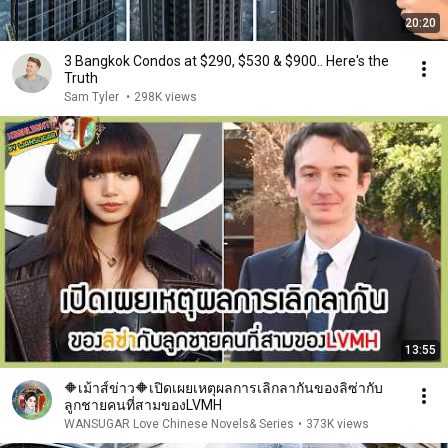
20:20
3 Bangkok Condos at $290, $530 & $900.. Here's the
Truth
Sam Tyler
•
298K views
13:55
🔶เม้าส์ข่าว🔶เปิดเผยเหตุผลการเลิกลากันของลิซ่ากับ
ลูกชายคนที่สามของLVMH
WANSUGAR Love Chinese Novels& Series
•
373K views