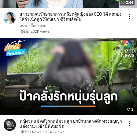
1:42:44
สาวยากจนรักษาอาการเกลียดผู้หญิงของ CEO ได้ แถมยัง
ให้กำเนิดลูกให้กับเขา ชีวิตพลิกผัน
ดราม่าสั้นปังมาก
New
202K views
7:12
หญิงรุ่นแม่ คลั่งรักหนุ่มรุ่นลูก บุกบ้านกลางดึก ทวงสัญญา
แต่งงาน | เช้านี้ที่หมอชิต
Ch7HD News
•
594K views