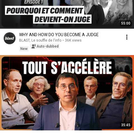
55:00
WHY AND HOW DO YOU BECOME A JUDGE
BLAST, Le souffle de l'info
•
36K views
Auto-dubbed
New
35:45