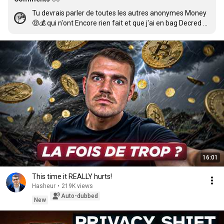
Tu devrais parler de toutes les autres anonymes Money 
🤑💰 qui n'ont Encore rien fait et que j'ai en bag Decred 
DCR Horizen ZEN Dash SECRET... Etc
16:01
This time it REALLY hurts!
Hasheur
•
219K views
Auto-dubbed
New