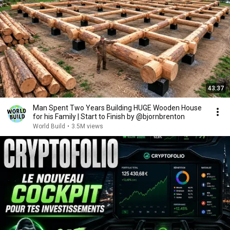
43:37
Man Spent Two Years Building HUGE Wooden House
for his Family | Start to Finish by @bjornbrenton
World Build
•
3.5M views