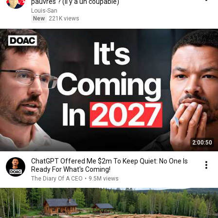
pauvres ? (il y a un coupable)
Louis-San
New
221K views
2:00:50
ChatGPT Offered Me $2m To Keep Quiet: No One Is
Ready For What's Coming!
The Diary Of A CEO
•
9.5M views