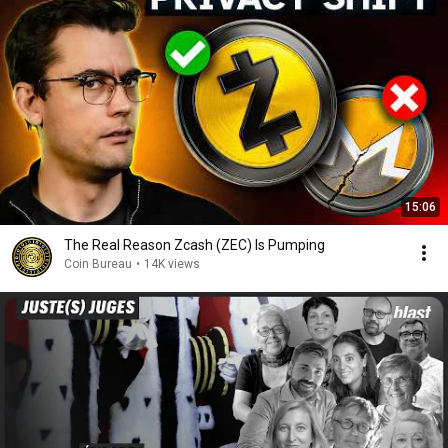
15:06
The Real Reason Zcash (ZEC) Is Pumping
Coin Bureau
•
14K views