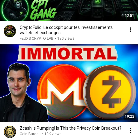
12:51
CryptoFolio: Le cockpit pour tes investissements
wallets et exchanges.
FEUXS CRYPTO LAB
•
130 views
19:22
Zcash Is Pumping! Is This the Privacy Coin Breakout?
Coin Bureau
•
19K views