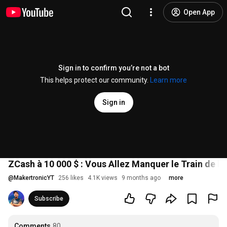
Open App
Sign in to confirm you’re not a bot
This helps protect our community.
Learn more
Sign in
ZCash à 10 000 $ : Vous Allez Manquer le Train de 
@
MakertronicYT
256 likes
4.1K views
9 months ago
more
Subscribe
Comments
80