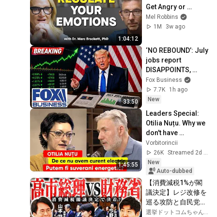
Get Angry or 
Bothered by 
Mel Robbins
Anyone
1M
3w ago
1:04:12
‘NO REBOUND’: July 
jobs report 
DISAPPOINTS, 
market SOARS
Fox Business
7.7K
1h ago
New
33:50
Leaders Special: 
Otilia Nuțu. Why we 
don't have 
electricity. Can we 
Vorbitorincii
be energy 
26K
Streamed 2d ago
sovereign?
New
1:45:55
Auto-dubbed
【消費減税1%が閣
議決定】レジ改修を
巡る攻防と自民党内
の激しい葛藤／中
選挙ドットコムちゃんねる