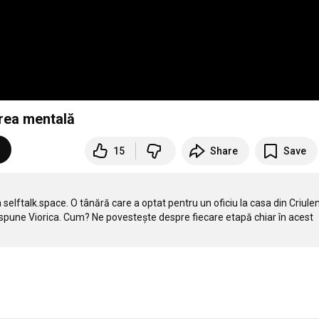
irea mentală
15
Share
Save
elftalk.space. O tânără care a optat pentru un oficiu la casa din Criuleni
", spune Viorica. Cum? Ne povestește despre fiecare etapă chiar în acest 