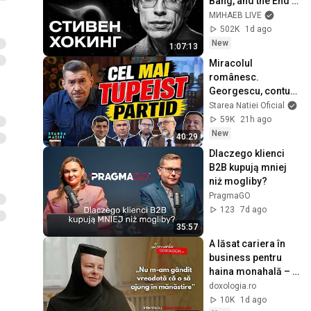
Bang, and the End 
of the Universe / 
МИНАЕВ LIVE
Idol Stories / 
502K
1d ago
MINAEV
New
1:07:13
Miracolul 
românesc. 
Georgescu, conturi 
în euro și leul 
Starea Natiei Oficial
dacic. S-a supărat 
59K
21h ago
Lia! Starea Nației 
New
40:29
6/8/26
Dlaczego klienci 
B2B kupują mniej 
niż mogliby?
PragmaGO
123
7d ago
35:57
A lăsat cariera în 
business pentru 
haina monahală – 
povestea Maicii 
doxologia.ro
Starețe Ambrozia
10K
1d ago