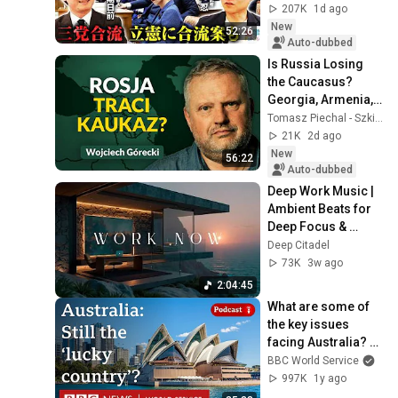
道・立憲・公明の3
207K
1d ago
党合流構想に浮上し
New
52:26
た「第4の選択肢」
Auto-dubbed
とは？【今野忍×山
Is Russia Losing 
本期日前】｜選挙ド
the Caucasus? 
ットコム
Georgia, Armenia, 
Azerbaijan, and 
Tomasz Piechal - Szkice Wschodnie
Geopolitics. 
21K
2d ago
Wojciech Górecki | 
New
56:22
...
Auto-dubbed
Deep Work Music | 
Ambient Beats for 
Deep Focus & 
Concentration | 
Deep Citadel
Productivity Study 
73K
3w ago
Music
2:04:45
What are some of 
the key issues 
facing Australia? - 
World Questions 
BBC World Service
podcast, BBC World 
997K
1y ago
Service