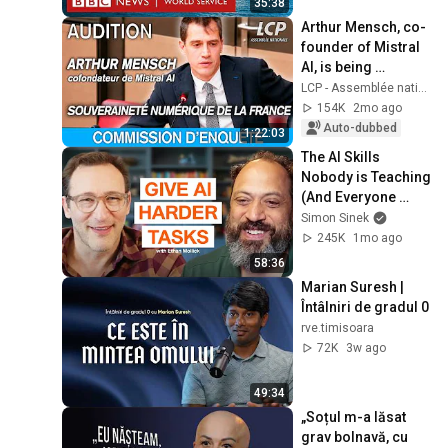
35:38
Arthur Mensch, co-
founder of Mistral 
AI, is being 
questioned at the 
LCP - Assemblée nationale
National Assembly 
154K
2mo ago
- 12/05/2026
Auto-dubbed
1:22:03
The AI Skills 
Nobody is Teaching 
(And Everyone 
Needs) | AI Expert 
Simon Sinek
Ethan Mollick
245K
1mo ago
58:36
Marian Suresh | 
Întâlniri de gradul 0
rve.timisoara
72K
3w ago
49:34
„Soțul m-a lăsat 
grav bolnavă, cu 