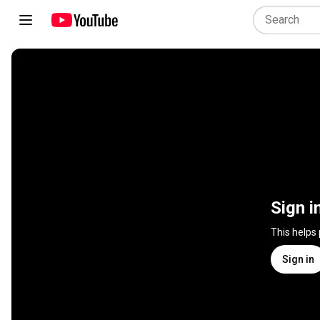
Sign i
This helps
Sign in