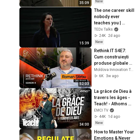
New
35:09
The one career skill 
nobody ever 
teaches you | 
Marina Zayats | 
TEDx Talks
TEDxFS
24K
2d ago
New
15:39
Rethink IT S4E7: 
Cum construiești 
produse globale 
din Moldova? | 
Moldova Innovation Technology Park
Roman Știrbu, CEO 
6K
3w ago
Simpals
52:03
La grâce de Dieu à 
travers les âges - 
Teach! - Athoms 
Mbuma
EMCI TV
44K
1d ago
New
34:00
How to Master Your 
Emotions & Never 