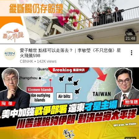
21:48
愛子離世 點樣可以走落去？｜李敏瑩《不只悲傷》星
火飛騰598
CBNHK
•
142K views