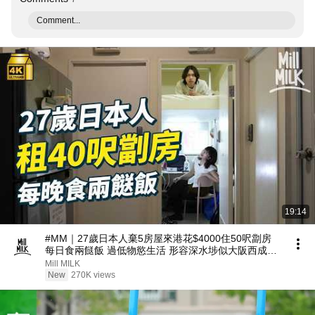
Comment...
19:14
#MM｜27歲日本人棄5房屋來港花$4000住50呎劏房
每日食兩餸飯 過低物慾生活 形容深水埗似大阪西成區
｜#700萬種生活 #4K
Mill MILK
New
270K views