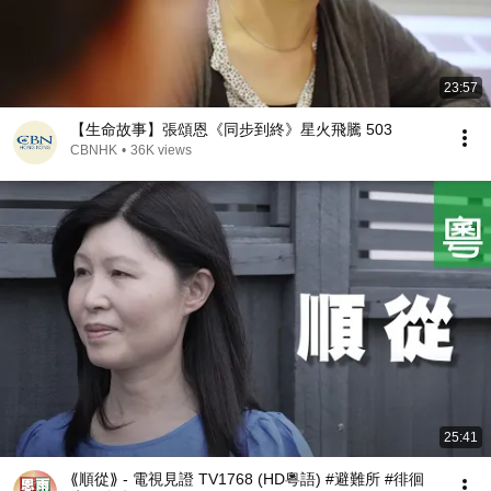
23:57
【生命故事】張頌恩《同步到終》星火飛騰 503
CBNHK
•
36K views
25:41
⟪順從⟫ - 電視見證 TV1768 (HD粵語) #避難所 #徘徊