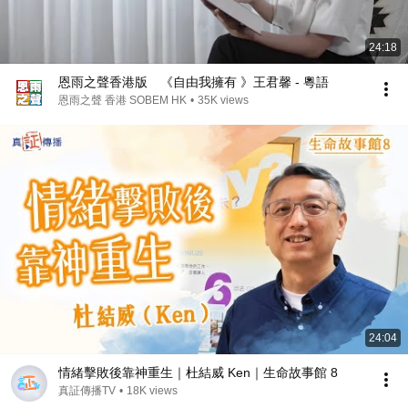
24:18
恩雨之聲香港版 《自由我擁有 》王君馨 - 粵語
恩雨之聲 香港 SOBEM HK
•
35K views
24:04
情緒擊敗後靠神重生｜杜結威 Ken｜生命故事館 8
真証傳播TV
•
18K views