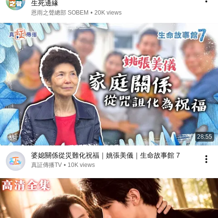
生死邊緣
恩雨之聲總部 SOBEM
•
20K views
28:55
婆媳關係從災難化祝福｜姚張美儀｜生命故事館 7
真証傳播TV
•
10K views