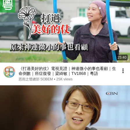
25:40
《打過美好的仗》電視見證｜神連微小的事也看顧｜生
命倒數｜癌症復發｜梁綺敏｜TV1868｜粵語
恩雨之聲總部 SOBEM
•
25K views