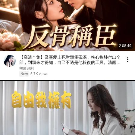
2:08:49
【高清全集】喬熹愛上死對頭霍硯深，掏心掏肺付出全
部，到頭來才得知，自己不過是他報復的工具。清醒的
她果斷抽身。霍硯深終於看清自己的真心，放下一身驕
鹅酱追剧
傲，開啓瘋狂追妻火葬場模式！#情感 #都市 #drama
New
5.7K views