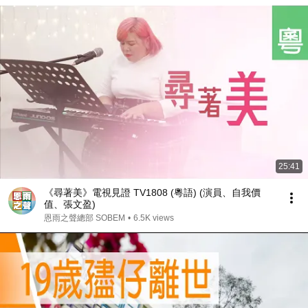
25:41
《尋著美》電視見證 TV1808 (粵語) (演員、自我價
值、張文盈)
恩雨之聲總部 SOBEM
•
6.5K views