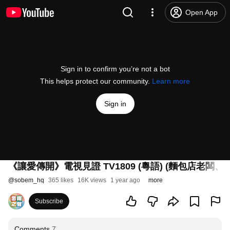
Open App
Sign in to confirm you’re not a bot
This helps protect our community.
Learn more
Sign in
《讓愛傳開》電視見證 TV1809 (粵語) (麵包店老闆
@
sobem_hq
365 likes
16K views
1 year ago
more
Subscribe
Comments
7