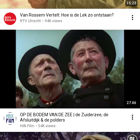
15:23
Van Rossem Vertelt: Hoe is de Lek zo ontstaan?
RTV Utrecht
•
94K views
27:46
OP DE BODEM VAN DE ZEE | de Zuiderzee, de
Afsluitdijk & de polders
Hilk Film
•
54K views