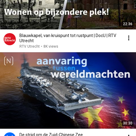
22:36
Blauwkapel, van kruispunt tot rustpunt | DocU | RTV
Utrecht
RTV Utrecht
•
8K views
30:30
De strijd om de Zuid-Chinese Zee