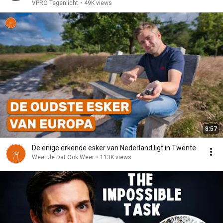
VPRO Tegenlicht
•
49K views
8:57
De enige erkende esker van Nederland ligt in Twente
Weet Je Dat Ook Weer
•
113K views