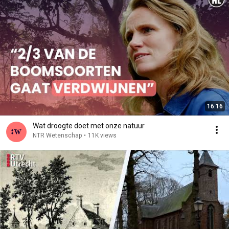
16:16
Wat droogte doet met onze natuur
NTR Wetenschap
•
11K views