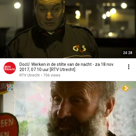
24:28
DocU: Werken in de stilte van de nacht - za 18 nov
2017, 07.10 uur [RTV Utrecht]
RTV Utrecht
•
706 views