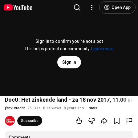
Open App
Sign in to confirm you’re not a bot
This helps protect our community.
Learn more
Sign in
DocU: Het zinkende land - za 18 nov 2017, 11.00 uur
@
rtvutrecht
26 likes
6.1K views
8 years ago
more
Subscribe
Comments