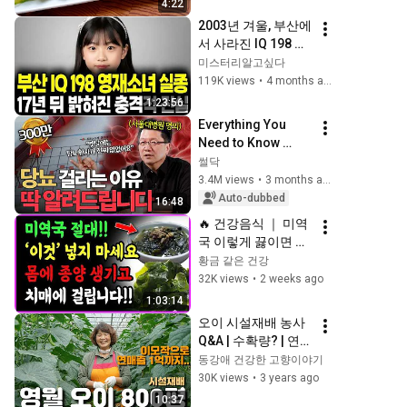
4:22
2003년 겨울, 부산에
서 사라진 IQ 198 영
재소녀 — 17년 후 캐
미스터리알고싶다
나다에서 발견된 진
119K views
•
4 months ago
실
1:23:56
Everything You 
Need to Know 
About Diabetes 
썰닥
According to a Top 
3.4M views
•
3 months ago
SNU Specialist | 
Auto-dubbed
16:48
Professor Lee 
🔥 건강음식 ｜ 미역
Seun...
국 이렇게 끓이면 암 
위험 줄이고 혈관·뼈 
황금 같은 건강
건강까지 챙깁니다
32K views
•
2 weeks ago
1:03:14
오이 시설재배 농사 
Q&A | 수확량? | 연매
출? | 농사꿀팁!
동강애 건강한 고향이야기
30K views
•
3 years ago
10:37