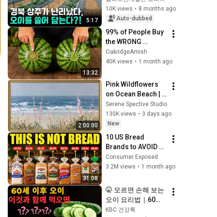
tried to stop me. 
10K views
•
8 months ago
But now..." An 
Auto-dubbed
5:17
intervie...
99% of People Buy 
the WRONG 
Watermelon—Look 
OakridgeAmish
at THESE Spots 
40K views
•
1 month ago
Instead!
13:32
Pink Wildflowers 
on Ocean Beach | 
Vintage Coastal 
Serene Spective Studio
Seascape Oil 
130K views
•
3 days ago
Painting | 4K 
New
2:00:00
Ambient TV 
10 US Bread 
Screensaver
Brands to AVOID 
and 3 That Are 
Consumer Exposed
Actually Safe
3.2M views
•
1 month ago
31:08
🤫 모르면 손해 보는 
오이 요리법｜60대
가 꼭 알아야 할 오이 
KBC 건강톡