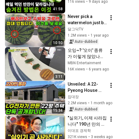
반찬 5가지 🥒
116 views
•
9 days ago
41:58
Never pick a 
watermelon just by 
looking at its belly 
달그닥TV
buttonㅣ4 ways to 
1.2M views
•
1 year ago
pick a watermelon!, 
Auto-dubbed
10:50
Waterme...
오잉~? '오이' 종류
가 이렇게 많았나
요?! ＜오이 완벽 정
MBN Entertainment
복＞
16K views
•
6 years ago
3:11
Unveiled: A 22-
Pyeong House 
Built by LG 
집대장
Electronics, Even 
2.2M views
•
1 month ago
Equipped with 
Auto-dubbed
15:34
Solar Panels! What 
"실외기, 이제 사라집
Happen...
니다" 190년 만의 냉
각 혁명, 미국·일본이 
이대표 경제학
못 푼 걸 삼성이 해냈
321K views
•
3 weeks ago