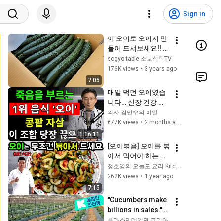
Sign in
이 오이로 오이지 만
들어 드셔보세요!! 소
주와 간장없이 만들
sogyo table 소교식탁TV
어 쓴맛없이 깔끔하
176K views
•
3 years ago
고 맛있어서 가족들
7:05
이 좋아합니다/ 겨자
매일 먹던 오이였습
오이장아찌 pickled 
니다… 신장 건강 무
mustard cucumber
너뜨리는 최악의 습
의사 김민수의 비밀
관
677K views
•
2 months ago
1:16:11
[오이볶음] 오이를 볶
아서 먹어야 하는 이
유!
정호영의 오늘도 요리 Kitchen Caden
262K views
•
1 year ago
7:15
"Cucumbers make 
billions in sales." 
"At first, everyone 
클라스만데일만 코리아