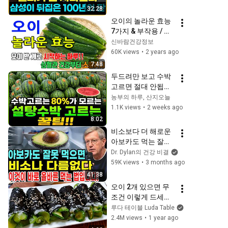
습니다
32:28
오이의 놀라운 효능 
7가지 & 부작용 / 건
강을 위한 최고의 선
신바람건강정보
택, 오이! 심혈관 건
60K views
•
2 years ago
강부터 소화까지
7:48
두드려만 보고 수박 
고르면 절대 안됩니
다!(이곳을 꼭 보세
농부의 하루, 산지오늘
요)
1.1K views
•
2 weeks ago
8:02
비소보다 더 해로운 
아보카도 먹는 잘못
된 6가지 방법! 특히 
Dr. Dylan의 건강 비결
첫 번째가 가장 위험
59K views
•
3 months ago
합니다! | 고령자 건
41:38
강에 가장 좋은 아보
오이 2개 있으면 무
카도 섭취법
조건 이렇게 드세요! 
잔뜩 만들어도 남아
루다 테이블 Luda Table
나질 않아요!  
2.4M views
•
1 year ago
Cucumber dish