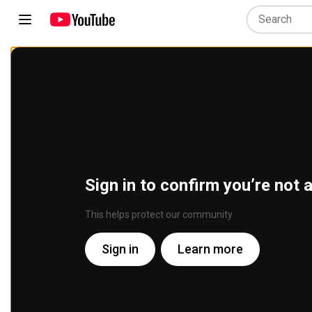
Sign in to confirm you’re not 
This helps protect our community
Sign in
Learn more