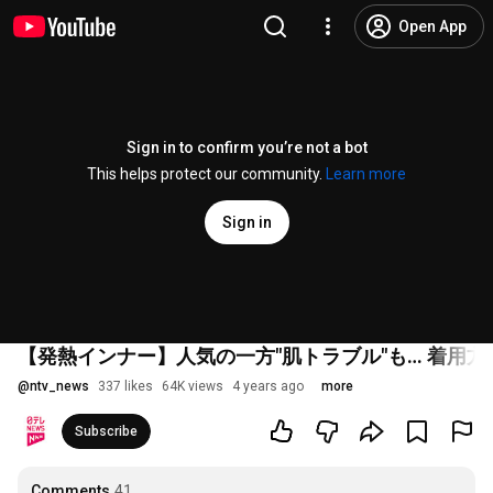
Open App
Sign in to confirm you’re not a bot
This helps protect our community.
Learn more
Sign in
【発熱インナー】人気の一方"肌トラブル"も… 着用方
@
ntv_news
337 likes
64K views
4 years ago
more
Subscribe
Comments
41