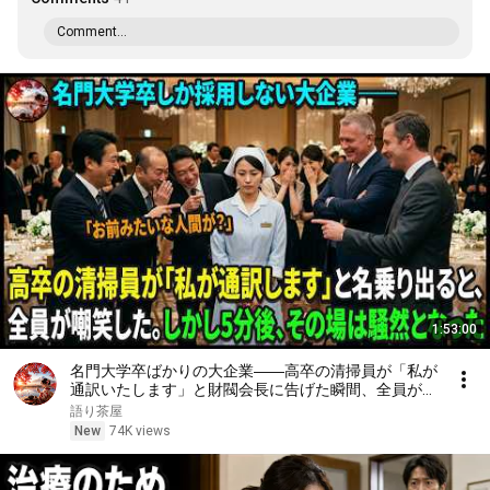
Comment...
1:53:00
名門大学卒ばかりの大企業――高卒の清掃員が「私が
通訳いたします」と財閥会長に告げた瞬間、全員が嘲
笑した。しかし5分後、その場は静まり返った。#動
語り茶屋
エピソード#老後の物語 #家族の物語
New
74K views