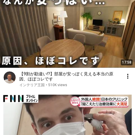
17:58
【9割が勘違い!?】部屋が安っぽく見える本当の原
因、ほぼコレです
インテリア王国
•
510K views