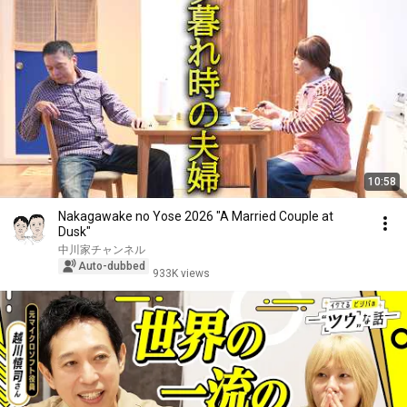
10:58
Nakagawake no Yose 2026 "A Married Couple at
Dusk"
中川家チャンネル
Auto-dubbed
933K views