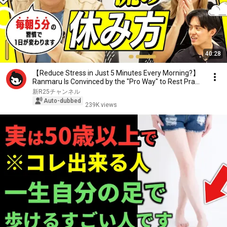
40:28
【Reduce Stress in Just 5 Minutes Every Morning?】
Ranmaru Is Convinced by the "Pro Way" to Rest Pra...
新R25チャンネル
Auto-dubbed
239K views