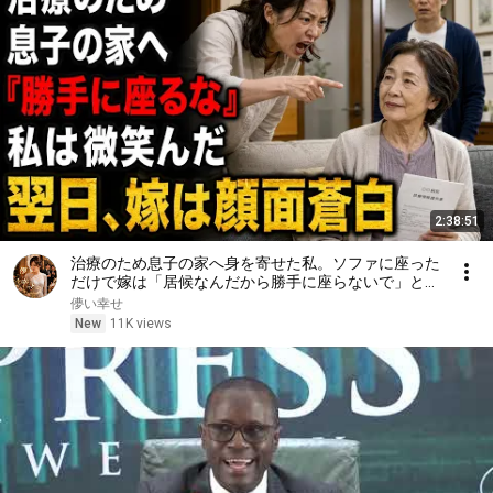
2:38:51
治療のため息子の家へ身を寄せた私。ソファに座った
だけで嫁は「居候なんだから勝手に座らないで」と怒
鳴った――私は微笑んで答えた。「その言葉、きっと
儚い幸せ
後悔しますよ」翌日、嫁は顔面蒼白になった……。
New
11K views