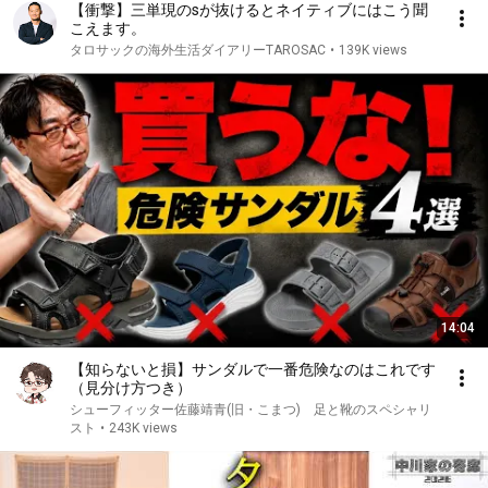
【衝撃】三単現のsが抜けるとネイティブにはこう聞
こえます。
タロサックの海外生活ダイアリーTAROSAC
•
139K views
14:04
【知らないと損】サンダルで一番危険なのはこれです
（見分け方つき）
シューフィッター佐藤靖青(旧・こまつ) 足と靴のスペシャリ
スト
•
243K views