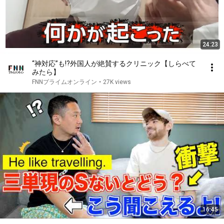
24:23
“神対応”も!?外国人が絶賛するクリニック【しらべて
みたら】
FNNプライムオンライン
•
27K views
16:45