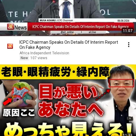
11:07
ICPC Chairman Speaks On Details Of Interim Report
On Fake Agency
Africa Independent Television
New
107 views
11:33