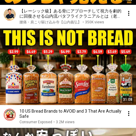
【レーシック級】ある骨にアプローチして視力を劇的
に回復させる山内流バタフライクラニアルとは（老
眼、眼精疲労、視力低下）
腰痛・肩こり駆け込み寺【山内義弘】
•
350K views
31:08
10 US Bread Brands to AVOID and 3 That Are Actually
Safe
Consumer Exposed
•
3.2M views