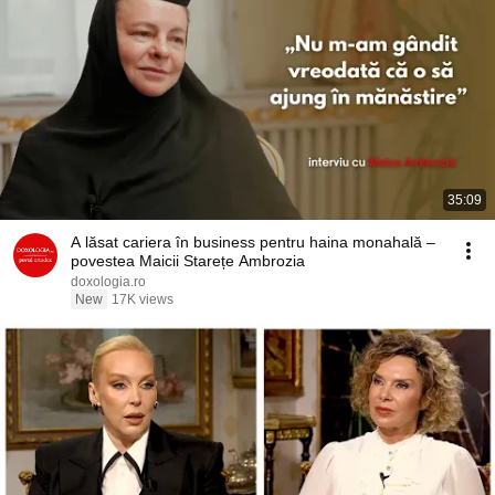
35:09
A lăsat cariera în business pentru haina monahală –
povestea Maicii Starețe Ambrozia
doxologia.ro
New
17K views