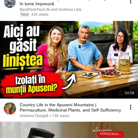
în lume împreună
BackPackYourLife and Andreea Lala
New
41K views
54:58
Country Life in the Apuseni Mountains |
Permaculture, Medicinal Plants, and Self-Sufficiency
Andreea Giurgilă
•
74K views