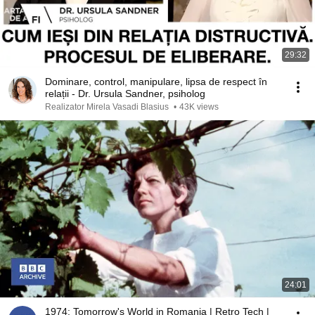
29:32
Dominare, control, manipulare, lipsa de respect în
relații - Dr. Ursula Sandner, psiholog
Realizator Mirela Vasadi Blasius
•
43K views
24:01
1974: Tomorrow's World in Romania | Retro Tech |