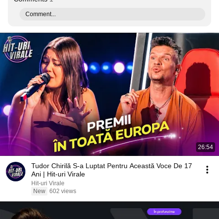
Comment...
26:54
Tudor Chirilă S-a Luptat Pentru Această Voce De 17
Ani | Hit-uri Virale
Hit-uri Virale
New
602 views