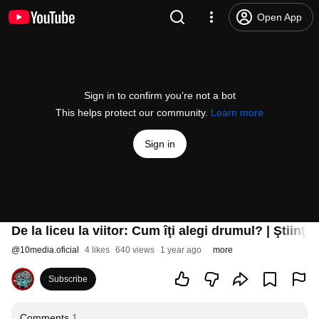
Open App
Sign in to confirm you’re not a bot
This helps protect our community.
Learn more
Sign in
De la liceu la viitor: Cum îţi alegi drumul? | Ştiinţa
@
10media.oficial
4 likes
640 views
1 year ago
more
Subscribe
Comments
1