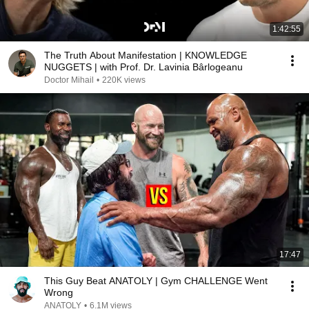
1:42:55
The Truth About Manifestation | KNOWLEDGE
NUGGETS | with Prof. Dr. Lavinia Bârlogeanu
Doctor Mihail
•
220K views
17:47
This Guy Beat ANATOLY | Gym CHALLENGE Went
Wrong
ANATOLY
•
6.1M views