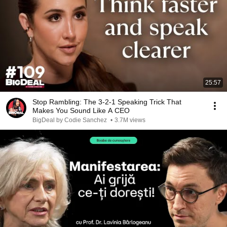
25:57
Stop Rambling: The 3-2-1 Speaking Trick That
Makes You Sound Like A CEO
BigDeal by Codie Sanchez
•
3.7M views