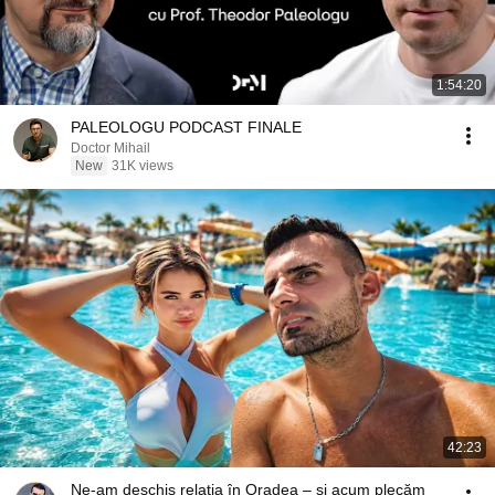
1:54:20
PALEOLOGU PODCAST FINALE
Doctor Mihail
New
31K views
42:23
Ne-am deschis relația în Oradea – și acum plecăm