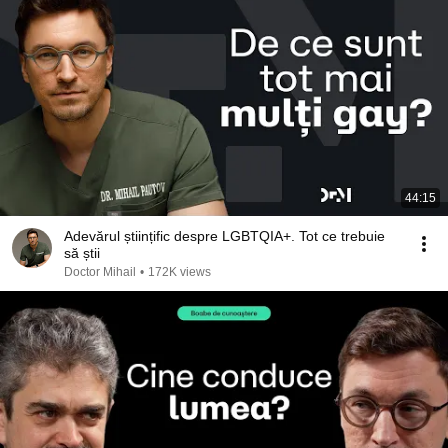
44:15
Adevărul științific despre LGBTQIA+. Tot ce trebuie
să știi
Doctor Mihail
•
172K views