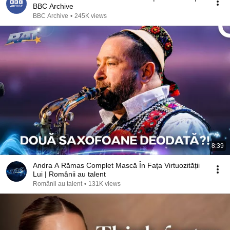
BBC Archive
BBC Archive
•
245K views
8:39
Andra A Rămas Complet Mască În Fața Virtuozității
Lui | Românii au talent
Românii au talent
•
131K views