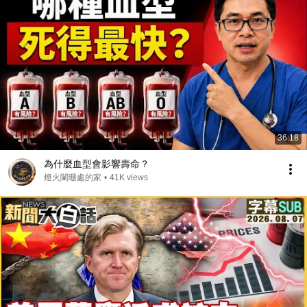
36:18
為什麼血型會影響壽命？
燈火闌珊處的家
•
41K views