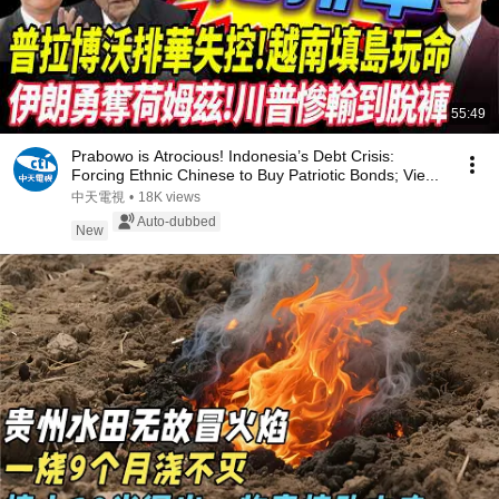
55:49
Prabowo is Atrocious! Indonesia’s Debt Crisis:
Forcing Ethnic Chinese to Buy Patriotic Bonds; Vie...
中天電視
•
18K views
Auto-dubbed
New