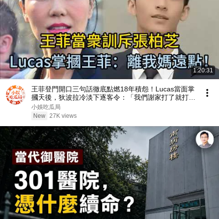
1:20:31
王菲登門開口三句話徹底點燃18年積怨！Lucas當面掌
摑天後，狄波拉冷淡下逐客令：「我們謝家打了就打
了！」 #王菲 #謝霆鋒 #張柏芝 #Lucas #謝振軒
小娛吃瓜局
New
27K views