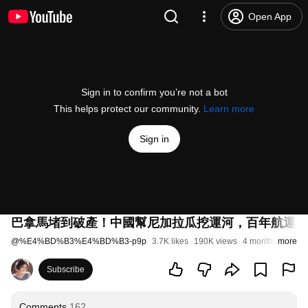
Open App
Sign in to confirm you’re not a bot
This helps protect our community.
Learn more
Sign in
巴拿馬堵到破產！中國幫尼加拉瓜挖運河，百年航運霸
@
%E4%BD%B3%E4%BD%B3-p9p
3.7K likes
190K views
4 months ago
more
Subscribe
Comments
162