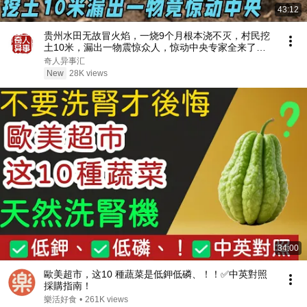
43:12
贵州水田无故冒火焰，一烧9个月根本浇不灭，村民挖
土10米，漏出一物震惊众人，惊动中央专家全来了
【揭秘经典】
奇人异事汇
New
28K views
34:00
歐美超市，这10 種蔬菜是低鉀低磷、！！✅中英對照
採購指南！
樂活好食
•
261K views