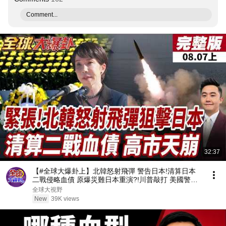
Comment...
32:37
【#全球大爆卦上】北韓怒射飛彈 警告日本!清算日本
二戰侵略血債 原爆災難日本重演?!川普敲打 美國警告
日本 珍珠港債未還 20260807
全球大視野
New
39K views