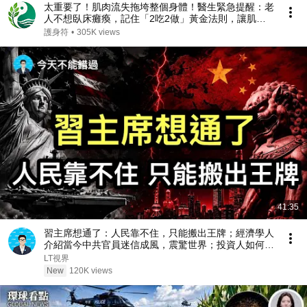
太重要了！肌肉流失拖垮整個身體！醫生緊急提醒：老
人不想臥床癱瘓，記住「2吃2做」黃金法則，讓肌肉
重新生長！
護身符
•
305K views
41:35
習主席想通了：人民靠不住，只能搬出王牌；經濟學人
介紹當今中共官員迷信成風，震驚世界；投資人如何重
新面臨資產配置與稅務的考驗？
LT視界
New
120K views