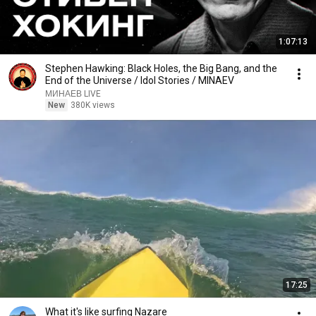
1:07:13
Stephen Hawking: Black Holes, the Big Bang, and the
End of the Universe / Idol Stories / MINAEV
МИНАЕВ LIVE
New
380K views
17:25
What it's like surfing Nazare