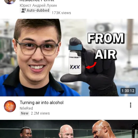
Юрист Андрей Лухин
Auto-dubbed
173K views
1:30:12
Turning air into alcohol
NileRed
New
2.2M views