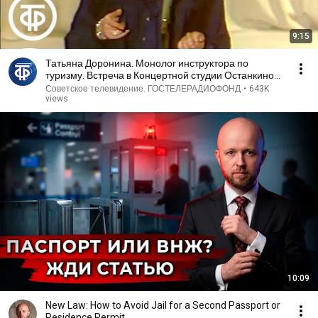
9:15
Татьяна Доронина. Монолог инструктора по
туризму. Встреча в Концертной студии Останкино
(1982)
Советское телевидение. ГОСТЕЛЕРАДИОФОНД
•
643K
views
10:09
New Law: How to Avoid Jail for a Second Passport or
Residence Permit