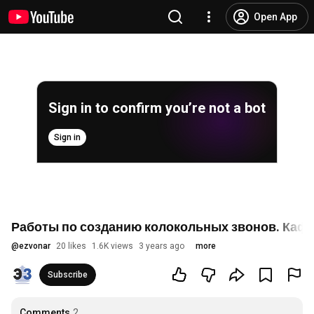
Open App
Sign in to confirm you’re not a bot
Sign in
Работы по созданию колокольных звонов. Каф
@
ezvonar
20 likes
1.6K views
3 years ago
more
Subscribe
Comments
2