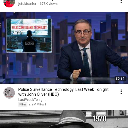
jetskisurfer
•
673K views
30:34
Police Surveillance Technology: Last Week Tonight
with John Oliver (HBO)
LastWeekTonight
New
2.2M views