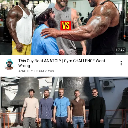
17:47
This Guy Beat ANATOLY | Gym CHALLENGE Went
Wrong
ANATOLY
•
5.6M views