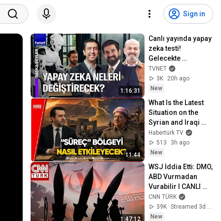
Sign in
Canlı yayında yapay 
zeka testi! 
Gelecekte 
insanların yerini mi 
TVNET
alacak? | Başka 
3K
20h ago
Şeyler
New
1:16:31
What Is the Latest 
Situation on the 
Syrian and Iraqi 
Border? What 
Habertürk TV
Message Did Abbas 
513
3h ago
Araghchi Give...
New
11:44
WSJ İddia Etti: DMO, 
ABD Vurmadan 
Vurabilir I CANLI 
HABER
CNN TÜRK
39K
Streamed 3d ago
New
1:47:12