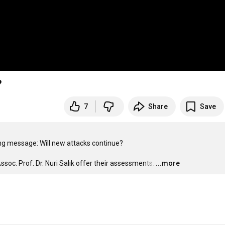
?
7
Share
Save
ong message: Will new attacks continue?

oc. Prof. Dr. Nuri Salık offer their assessments.
…
...more