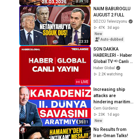
3:39:10
NAIM BABUROGLU 
AUGUST 2 FULL
SÖZCÜ Televizyonu
47K
3d ago
New
Auto-dubbed
23:33
SON DAKİKA 
HABERLERİ - Haber 
Global TV ᴴᴰ Canlı 
TV İzle
Haber Global
2.2K watching
LIVE
Increasing ship 
attacks are 
hindering maritime 
trade in the Black 
Cem Gürdeniz
Sea
23K
1d ago
New
55:11
No Results from 
Iran-Oman Talks! 