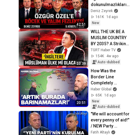
dokunulmazlıkların
ın kaldırılması için 
Deniz Zeyrek
rüşvet fezlekesi 
161K
1d ago
gönderildi.
New
42:51
WILL THE UK BE A 
MUSLIM COUNTRY 
BY 2035? A Striking 
Analysis by 
TGRT Haber TV
Abdullah Çiftçi!
154K
4w ago
Auto-dubbed
20:39
How Was the 
Border Line 
Completely 
Cleared? Mete 
Haber Global
Yarar Explains the 
65K
1d ago
Unknown Aspects 
New
20:51
of the Process
Auto-dubbed
"We will account for 
every penny of aid!" 
/ NEW Party 
Chairman Özgür 
Fatih Altaylı