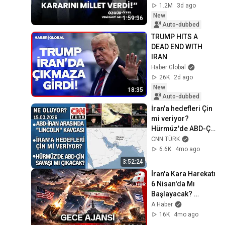
Özel & Fatih Altaylı
1.2M
3d ago
New
1:59:36
Auto-dubbed
TRUMP HITS A 
DEAD END WITH 
IRAN
Haber Global
26K
2d ago
New
18:35
Auto-dubbed
İran'a hedefleri Çin 
mi veriyor? 
Hürmüz'de ABD-Çin 
savaşı mı çıkacak? 
CNN TÜRK
- Ne Oluyor? 
6.6K
4mo ago
15.03.2026 Pazar
3:52:24
İran'a Kara Harekatı 
6 Nisan'da Mı 
Başlayacak? 
ABD'nin İran Planı 
A Haber
Ne? I Gece Ajansı I 
16K
4mo ago
A Haber