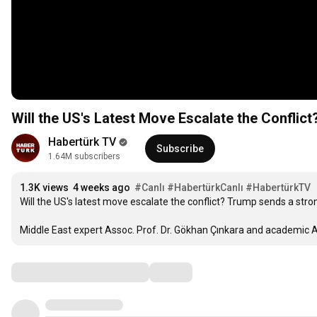
Will the US's Latest Move Escalate the Conflict
Habertürk TV
Subscribe
1.64M subscribers
1.3K views
4 weeks ago
#Canlı
#HabertürkCanlı
#HabertürkTV
Will the US's latest move escalate the conflict? Trump sends a str
Middle East expert Assoc. Prof. Dr. Gökhan Çınkara and academic Ass
Comments