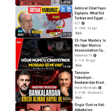
Haber
2:35:06
Admiral Cihat Yaycı 
Explains: What Did 
Turkiye and Egypt 
Sign?
GZT
189K
2d ago
New
21:13
33-Year Mystery: Is 
the Uğur Mumcu 
Assassination Case 
Being Reopened?
Habertürk TV
714
5h ago
New
15:08
Tansiyon 
Yükseliyor... 
Bankalardan Kredi 
Almak Hayal Oldu! | 
Murat Muratoğlu
Murat Muratoğlu - 
214K
Streamed 2d ago
Remzi Özdemir
New
52:52
Özgür Özel ve Veli 
Ağbaba’nın 