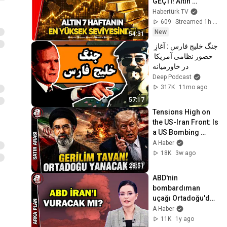
GEÇTİ! Altın 
Yükselmeye Devam 
Habertürk TV
Edecek Mi?
609
Streamed 1h ago
New
54:31
جنگ خلیج فارس : آغازِ 
حضور نظامی آمریکا 
در خاورمیانه
Deep Podcast
317K
11mo ago
57:17
Tensions High on 
the US-Iran Front: Is 
a US Bombing 
Campaign 
A Haber
Beginning? | A 
18K
3w ago
Haber
28:51
ABD'nin 
bombardıman 
uçağı Ortadoğu'da! 
- Arka Plan - 
A Haber
19.06.2025 | A 
11K
1y ago