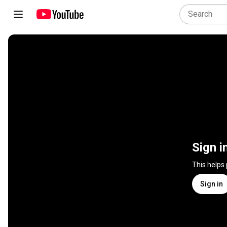
Sign i
This helps
Sign in