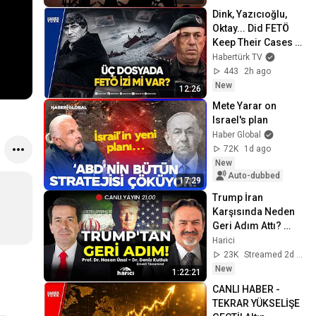
Dink, Yazıcıoğlu, 
Oktay... Did FETÖ 
Keep Their Cases in 
the Dark?
Habertürk TV
443
2h ago
New
12:26
Mete Yarar on 
Israel's plan
Haber Global
72K
1d ago
New
Auto-dubbed
17:29
Trump İran 
Karşısında Neden 
Geri Adım Attı? 
Hasan Ünal - Deniz 
Harici
Kutluk | CANLI
23K
Streamed 2d ago
New
1:22:21
CANLI HABER - 
TEKRAR YÜKSELİŞE 