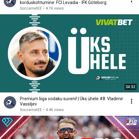
korduskohtumine: FCI Levadia - IFK Göteborg
SoccernetEE
•
4.7K views
34:32
Premium liiga oodaku suveni! | Üks ühele #8: Vladimir
Vassiljev
SoccernetEE
•
4.4K views