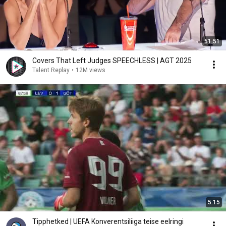
51:51
Covers That Left Judges SPEECHLESS | AGT 2025
Talent Replay
•
12M views
5:15
Tipphetked | UEFA Konverentsiliiga teise eelringi