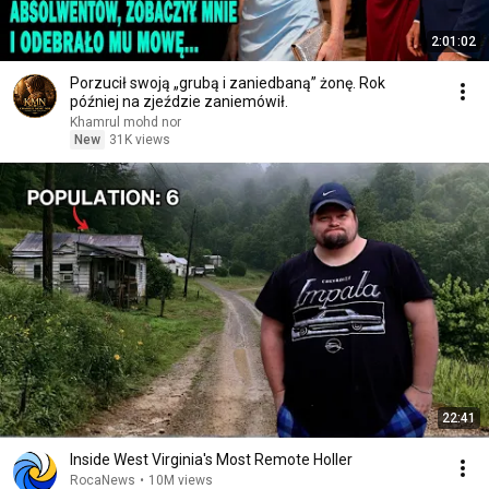
2:01:02
Porzucił swoją „grubą i zaniedbaną” żonę. Rok
później na zjeździe zaniemówił.
Khamrul mohd nor
New
31K views
22:41
Inside West Virginia's Most Remote Holler
RocaNews
•
10M views