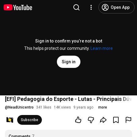
Open App
Sign in to confirm you’re not a bot
This helps protect our community.
Learn more
Sign in
[EFI] Pedagogia do Esporte - Lutas - Principais Dúvi
@
NeadUnicentro
341 likes
14K views
9 years ago
more
Subscribe
Comments
7