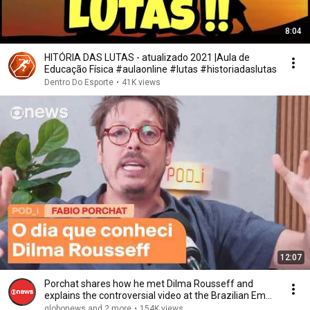
8:04
HITÓRIA DAS LUTAS - atualizado 2021 |Aula de
Educação Física #aulaonline #lutas #historiadaslutas
Dentro Do Esporte
•
41K views
12:07
Porchat shares how he met Dilma Rousseff and
explains the controversial video at the Brazilian Em...
globonews and 2 more
•
154K views