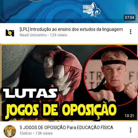
37:04
[LPL] Introdução ao ensino dos estudos da linguagem
Nead Unicentro
•
129 views
10:21
5 JOGOS DE OPOSIÇÃO Para EDUCAÇÃO FÍSICA
Cleiton
•
13K views