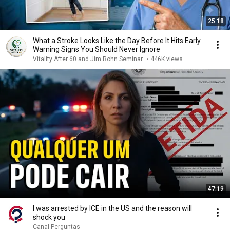
25:18
What a Stroke Looks Like the Day Before It Hits Early
Warning Signs You Should Never Ignore
Vitality After 60 and Jim Rohn Seminar
•
446K views
47:19
I was arrested by ICE in the US and the reason will
shock you
Canal Perguntas