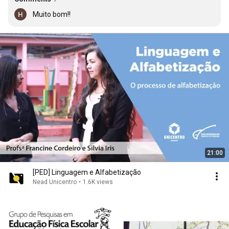
Muito bom!!
21:00
[PED] Linguagem e Alfabetização
Nead Unicentro
•
1.6K views