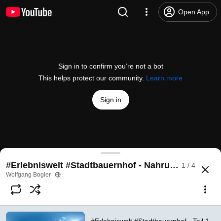
Open App
Sign in to confirm you’re not a bot
This helps protect our community.
Learn more
Sign in
360° video playback is not supported on this browser. Please use
#Erlebniswelt #Stadtbauernhof - Nahrungsmittele
1 / 4
the YouTube app.
Wolfgang Bogler
Play in app
#Erlebniswelt
#Stadtbauernhof
- Teil 1 - Interview