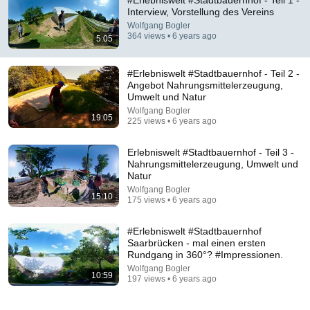
#Erlebniswelt #Stadtbauernhof - Teil 1 -
Interview, Vorstellung des Vereins
@
WolfgangBogler
3 likes
364 views
6 years ago
more
Wolfgang Bogler
364 views • 6 years ago
5:05
Subscribe
#Erlebniswelt #Stadtbauernhof - Teil 2 -
Comments
Angebot Nahrungsmittelerzeugung,
Umwelt und Natur
Comment...
Wolfgang Bogler
19:05
225 views • 6 years ago
Erlebniswelt #Stadtbauernhof - Teil 3 -
Nahrungsmittelerzeugung, Umwelt und
Natur
Wolfgang Bogler
15:10
175 views • 6 years ago
#Erlebniswelt #Stadtbauernhof
Saarbrücken - mal einen ersten
Rundgang in 360°? #Impressionen.
Wolfgang Bogler
10:59
197 views • 6 years ago
19:05