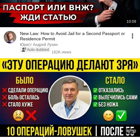
10:09
New Law: How to Avoid Jail for a Second Passport or
Residence Permit
Юрист Андрей Лухин
Auto-dubbed
182K views
47:12