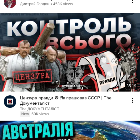
Дмитрий Гордон
•
453K views
35:19
Цензура правди 🚫 Як працював СССР | The
Документаліст
The ДОКУМЕНТАЛІСТ
New
60K views