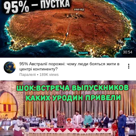
30:54
95% Австралії порожні: чому люди бояться жити в
центрі континенту?
Паралелі
•
189K views