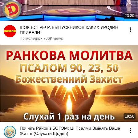
23:20
ШОК:ВСТРЕЧА ВЫПУСКНИКОВ КАКИХ УРОДИН
ПРИВЕЛИ
Прикольчик
•
766K views
19:56
Почніть Ранок з БОГОМ: Ці Псалми Змінять Ваше
Життя (Слухати Щодня)