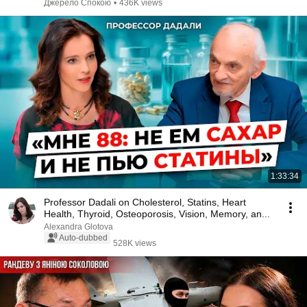
Джерело Спокою
•
436K views
1:33:34
Professor Dadali on Cholesterol, Statins, Heart
Health, Thyroid, Osteoporosis, Vision, Memory, an...
Alexandra Glotova
Auto-dubbed
528K views