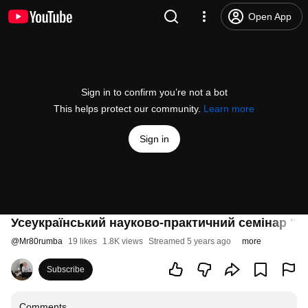
Open App
Sign in to confirm you’re not a bot
This helps protect our community.
Learn more
Sign in
Усеукраїнський науково-практичний семінар "Н
@
Mr80rumba
19 likes
1.8K views
Streamed 5 years ago
more
Subscribe
Comments