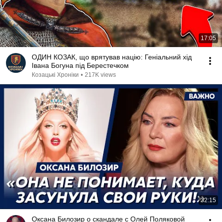
17:05
ОДИН КОЗАК, що врятував націю: Геніальний хід
Івана Богуна під Берестечком
Козацькі Хроніки
•
217K views
32:15
Оксана Билозир о скандале с Олей Поляковой