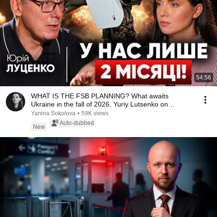
54:56
WHAT IS THE FSB PLANNING? What awaits
Ukraine in the fall of 2026. Yuriy Lutsenko on
Rendezvous
Yanina Sokolova
•
59K views
Auto-dubbed
New