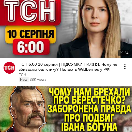
29:24
ТСН 6:00 10 серпня | ПІДСУМКИ ТИЖНЯ: Чому не
збиваємо балістику? Палають Wildberries у РФ!
ТСН
New
38K views