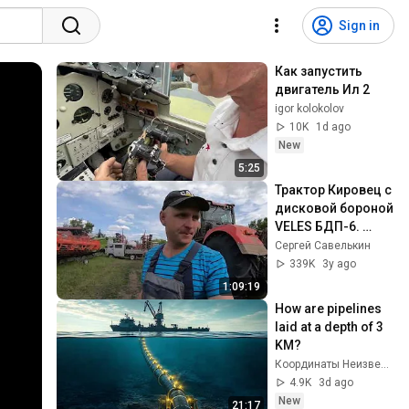
Sign in
Как запустить 
двигатель Ил 2
igor kolokolov
10K
1d ago
New
5:25
Трактор Кировец с 
дисковой бороной 
VELES БДП-6. 
Продолжаем 
Сергей Савелькин
испытания.
339K
3y ago
1:09:19
How are pipelines 
laid at a depth of 3 
KM?
Координаты Неизвестного
4.9K
3d ago
New
21:17