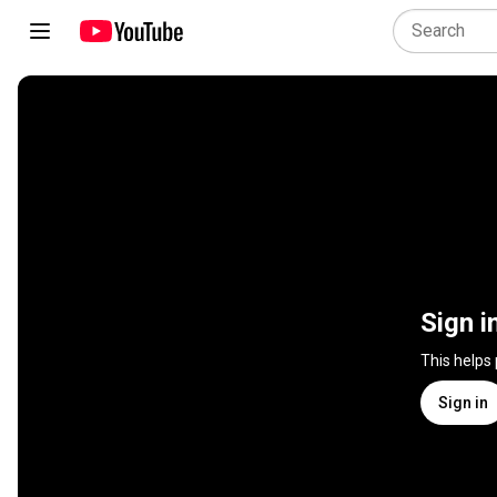
Sign i
This helps
Sign in