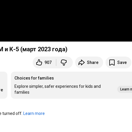
и К-5 (март 2023 года)
907
Share
Save
Choices for families
Explore simpler, safer experiences for kids and
Learn 
re
families
turned off. 
Learn more