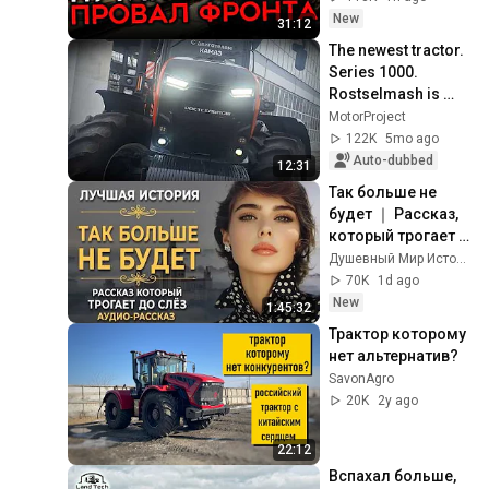
New
31:12
The newest tractor. 
Series 1000. 
Rostselmash is 
preparing the 
MotorProject
conveyor.
122K
5mo ago
Auto-dubbed
12:31
Так больше не 
будет ｜ Рассказ, 
который трогает 
до глубины души. 
Душевный Мир Историй
Очень сильная 
70K
1d ago
история ｜ 
New
1:45:32
Аудиорассказ
Трактор которому 
нет альтернатив?
SavonAgro
20K
2y ago
22:12
Вспахал больше, 