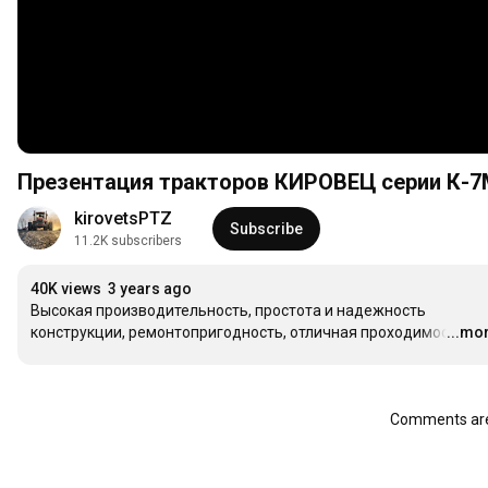
Презентация тракторов КИРОВЕЦ серии К-7М 
kirovetsPTZ
Subscribe
11.2K subscribers
40K views
3 years ago
Высокая производительность, простота и надежность 
конструкции, ремонтопригодность, отличная проходимост
...mo
…
Comments are 