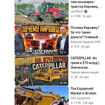
чем иномарки - 
трактор Кировец 
К-742 с плугом 
LandTech
FINIST ПЛН-8-35! 
518K
5y ago
Удача или 
16:25
мастерство?
Почему Кировец? 
За что такие 
деньги? Главный 
конструктор 
Алексей Гриднев КФХ
Кировского 
67K
3y ago
завода.
32:11
CATERPILLAR: Из 
грязи к $70 млрд | 
Эпическая 
история 
Тайная жизнь вещей
легендарного 
2K
2w ago
гиганта
32:49
The Equipment 
Market is Broken
C&C Equipment
119K
23h ago