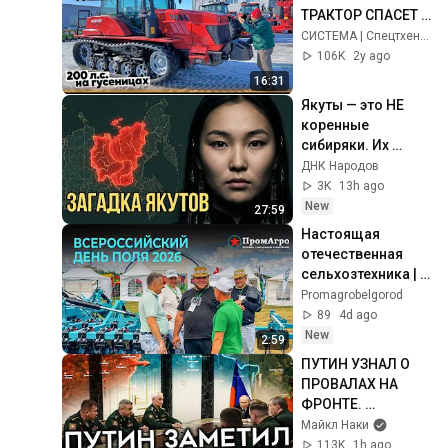
ТРАКТОР СПАСЕТ 
ТВОЙ УРОЖАЙ // 
СИСТЕМА | Спецтхеника и запчасти по всей России
МТЗ-2103 он же 
106K
2y ago
Фермер РБ-2103
16:31
Якуты — это НЕ 
коренные 
сибиряки. Их 
настоящая 
ДНК Народов
история шокирует
3K
13h ago
New
27:59
Настоящая 
отечественная 
сельхозтехника | 
Всероссийский 
Promagrobelgorod
день поля 2026 | 
89
4d ago
Завод Промагро
New
2:59
ПУТИН УЗНАЛ О 
ПРОВАЛАХ НА 
ФРОНТЕ. 
Перестановки 
Майкл Наки
командующих
113K
1h ago