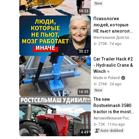
New
59:33
Психология 
людей, которые 
НЕ пьют алкоголь 
(согласно 
Ментальное Долголетие and 2 more
нейронауке) | 
270K
7d ago
Татьяна 
30:27
Черниговская
Car Trailer Hack #2 
- Hydraulic Crane & 
Winch ⭐
Made in Poland
276K
2d ago
New
16:35
The new 
Rostselmash 3580 
tractor is the most 
powerful in the 
Автомобильная Россия
history of Russia
72K
11mo ago
Auto-dubbed
4:49