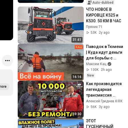
Auto-dubbed
ЧТО НОВОЕ В 
КИРОВЦЕ К525 и 
К530. 50 КМ В ЧАС
Пряник 71
53K
2y ago
31:41
Паводок в Тюмени 
| Куда идут деньги 
для борьбы с 
катастрофой 
Максим Кац
(English subtitles) 
130K
2h ago
@Максим Кац
New
16:16
Как производится 
more
легендарная 
трансмиссия 
трактора Кировец. 
Алексей Гриднев КФХ
На Кировском 
56K
3y ago
заводе.
59:30
ЭТОТ 
ГУСЕНИЧНЫЙ 