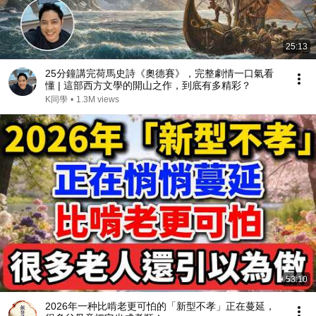
25:13
25分鐘講完荷馬史詩《奧德賽》，完整劇情一口氣看
懂 | 這部西方文學的開山之作，到底有多精彩？
K同學
•
1.3M views
53:10
2026年一种比啃老更可怕的「新型不孝」正在蔓延，