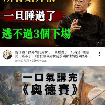
19:59
曾仕強：婚外情的男女，一旦睡過了，只有這3種結
局，錯不了！#曾仕強 #男女關系 #兩性情感 #婚外情 #
出軌 #婚姻 #現實 #人生感悟 #易經
曾老說智慧
•
269K views