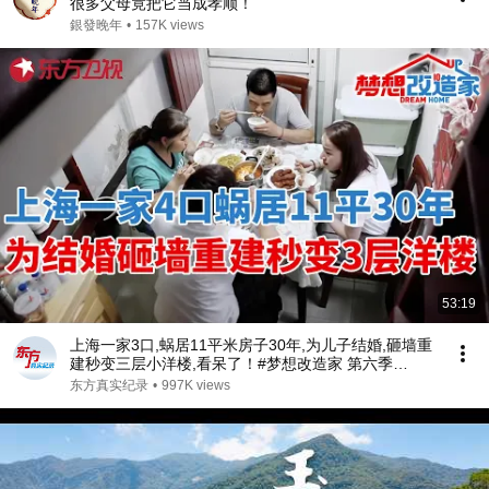
很多父母竟把它当成孝顺！
銀發晚年
•
157K views
53:19
上海一家3口,蜗居11平米房子30年,为儿子结婚,砸墙重
建秒变三层小洋楼,看呆了！#梦想改造家 第六季
S06EP02
东方真实纪录
•
997K views