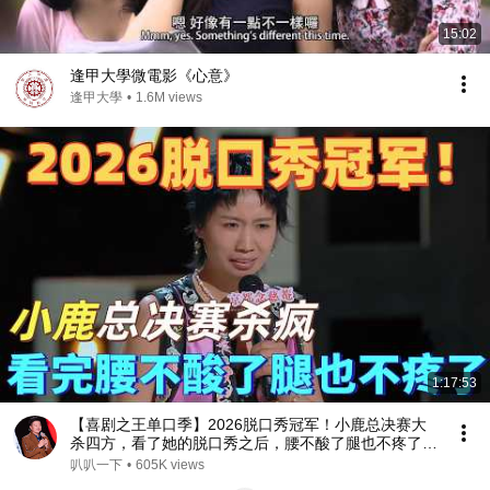
15:02
逢甲大學微電影《心意》
逢甲大學
•
1.6M views
1:17:53
【喜剧之王单口季】2026脱口秀冠军！小鹿总决赛大
杀四方，看了她的脱口秀之后，腰不酸了腿也不疼了，
连心脏都不跳了！#喜剧之王单口季 #脱口秀 #搞笑 #
叭叭一下
•
605K views
喜剧 #funny #综艺