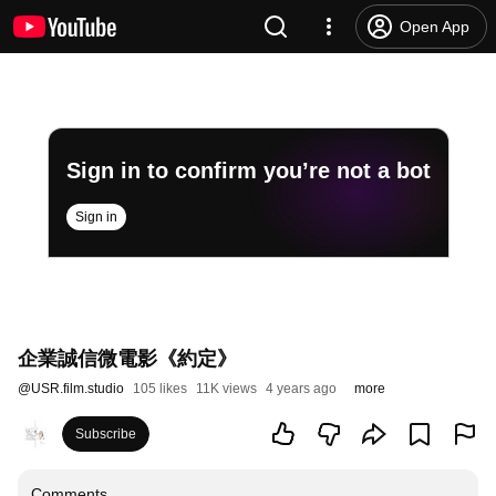
Open App
Sign in to confirm you’re not a bot
Sign in
企業誠信微電影《約定》
@
USR.film.studio
105 likes
11K views
4 years ago
more
Subscribe
Comments