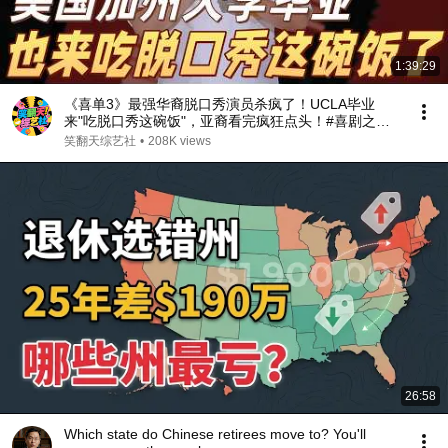
1:39:29
《喜单3》最强华裔脱口秀演员杀疯了！UCLA毕业
来"吃脱口秀这碗饭"，亚裔看完疯狂点头！#喜剧之王
单口季 #脱口秀 #搞笑 #喜剧 #funny #综艺
笑翻天综艺社
•
208K views
26:58
Which state do Chinese retirees move to? You'll