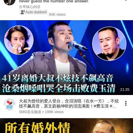
never guess the number one answer.
古早味心内话
Auto-dubbed
94K views
21:35
大叔为曾经的爱人登台，含泪演唱《在水一方》，不炫
技不飙高音，莫文蔚杨坤听的泪流满面！#费玉清 #任
柏儒 #天籁之战1 精华版 clip
SMG音乐频道
•
199K views