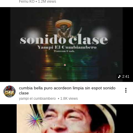
Fernu KO
•
1.2M views
2:41
cumbia bella puro acordeon limpia sin espot sonido
clase
yampi el cumbiambero
•
1.8K views