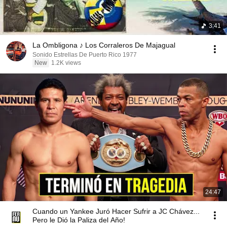
3:41
La Ombligona ♪ Los Corraleros De Majagual
Sonido Estrellas De Puerto Rico 1977
New
1.2K views
24:47
Cuando un Yankee Juró Hacer Sufrir a JC Chávez...
Pero le Dió la Paliza del Año!