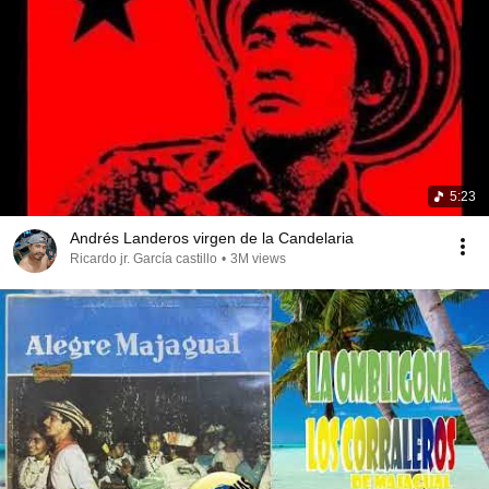
5:23
Andrés Landeros virgen de la Candelaria
Ricardo jr. García castillo
•
3M views