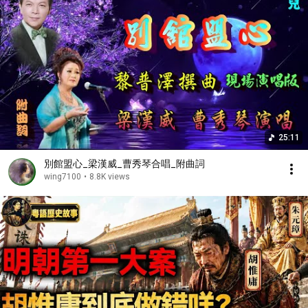
25:11
別館盟心_梁漢威_曹秀琴合唱_附曲詞
wing7100
•
8.8K views