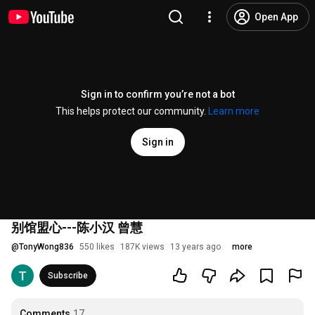
Open App
Sign in to confirm you’re not a bot
This helps protect our community.
Learn more
Sign in
别馆盟心---陈小汉 曾慧
@
TonyWong836
550 likes
187K views
13 years ago
more
Subscribe
Comments
17