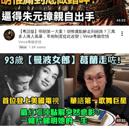
46:03
【粵語版】明朝第一大案！胡惟庸點解走到絕路？三萬
多人捲入風暴，宰相制度從此改變｜Vince粵聽世情
Vince粵聽世情
New
1.6K views
43:32