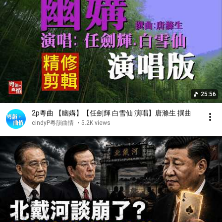
25:56
2p粵曲 【幽媾】【任劍輝 白雪仙 演唱】唐滌生 撰曲
cindyP粵韻曲情
•
5.2K views