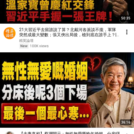
50:35
21大習近平去留誰說了算？北戴河各派談不攏，軍隊
突然成最大變數；張又俠出局後，槍到底在誰手上？|
【#精英論壇】 #深度解析 #live
精英論壇
New
100K views
36:16
【夫妻真相】蔡瀾開示：無性無愛嘅晚年婚姻，分房瞓