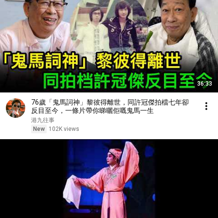
36:33
76歲「鬼馬詞神」黎彼得離世，同許冠傑拍檔七年卻
反目至今，一條片帶你睇曬佢嘅鬼馬一生
港九往事
New
102K views