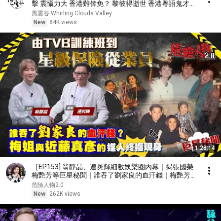
擊 震懾力大 香港難倖免？ 黎彼得逝世 香港粵語鬼才殞
落｜風雲快訊｜2026/08/06
風雲谷 Whirling Clouds Valley
New
84K views
1:28:14
［EP153] 翁靜晶、連炎輝細數娛樂圈內幕｜揭張國榮
梅艷芳等巨星秘聞｜誰吞了劉家良的血汗錢｜梅艷芳與
近藤真彥的媒人終極現身｜由TVB訓練班到星級保險從
危險人物2.0
業員
New
262K views