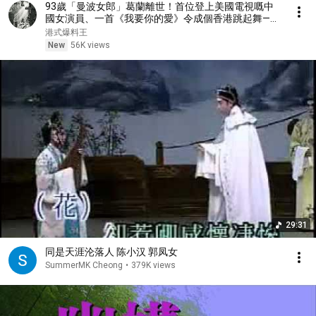
93歲「曼波女郎」葛蘭離世！首位登上美國電視嘅中
國女演員、一首《我要你的愛》令成個香港跳起舞——
但喺佢最紅嗰陣，佢突然息影、消失足60年：呢個令
港式爆料王
荷李活都動心嘅華語第一歌舞巨星，究竟係一個點樣嘅
New
56K views
傳奇？
29:31
同是天涯沦落人 陈小汉 郭凤女
SummerMK Cheong
•
379K views