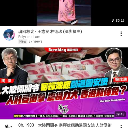
30:29
魂回救裴 - 王志良.林德珠 (深圳操曲)
Polyxena Lam
New
37 views
39:48
Ch. 1903：大陸閉關令 寒蟬效應勁過國安法 人財受衝