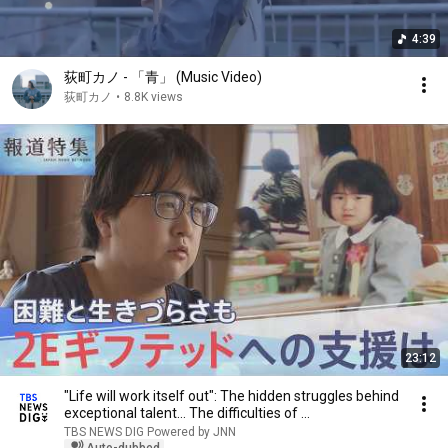
4:39
荻町カノ - 「青」 (Music Video)
荻町カノ
•
8.8K views
23:12
"Life will work itself out": The hidden struggles behind
exceptional talent… The difficulties of ...
TBS NEWS DIG Powered by JNN