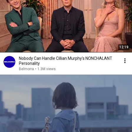
12:19
Nobody Can Handle Cillian Murphy's NONCHALANT
Personality
Belmorra
•
1.3M views