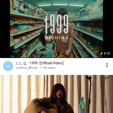
4:10
にしな - 1999【Official Video】
nishina_official
•
1.1M views