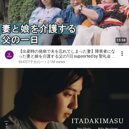
15:58
【出産時の発病で夫を忘れてしまった妻】障害者にな
った妻と娘を介護する父の1日 supoorted by 聖礼会 #
聖礼会 #ジャパンバリアフリープロジェクト #共生
964万7千分の一
•
2.1M views
社会 #障害 #障がい #愛 #