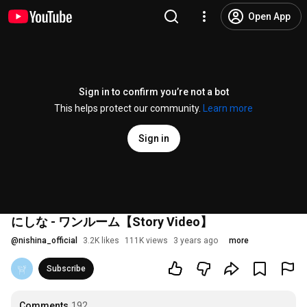
Open App
Sign in to confirm you’re not a bot
This helps protect our community.
Learn more
Sign in
にしな - ワンルーム【Story Video】
@
nishina_official
3.2K likes
111K views
3 years ago
more
Subscribe
Comments
192