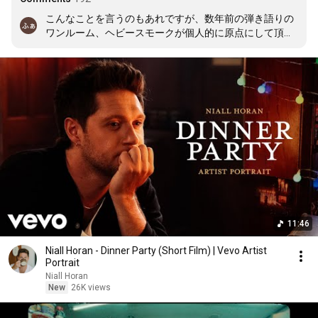
こんなことを言うのもあれですが、数年前の弾き語りの
ワンルーム、ヘビースモークが個人的に原点にして頂点
です。
11:46
Niall Horan - Dinner Party (Short Film) | Vevo Artist
Portrait
Niall Horan
New
26K views