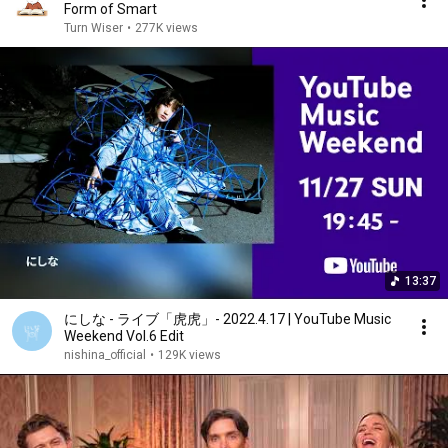
Form of Smart
Turn Wiser
•
277K views
13:37
にしな - ライブ「虎虎」- 2022.4.17 | YouTube Music
Weekend Vol.6 Edit
nishina_official
•
129K views