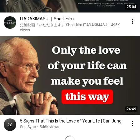
25:04
ITADAKIMASU ｜Short Film
短編映画「いただきます」 Short film ITADAKIMASU
•
495K
views
24:49
5 Signs That This Is the Love of Your Life | Carl Jung
SoulSync
•
546K views