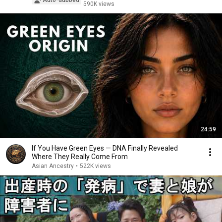
Auto-dubbed
590K views
24:59
If You Have Green Eyes — DNA Finally Revealed
Where They Really Come From
Asian Ancestry
•
522K views