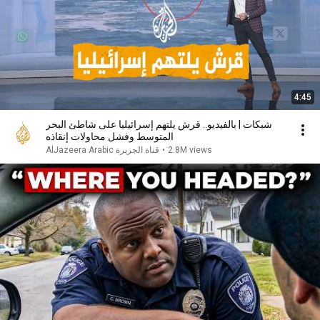
4:45
شبكات | بالفيديو.. قرش يلتهم إسرائيليا على شاطئ البحر
المتوسط وفشل محاولات إنقاذه
2.8M views
•
AlJazeera Arabic قناة الجزيرة