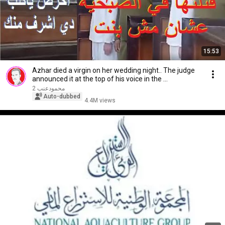
15:53
Azhar died a virgin on her wedding night.. The judge
announced it at the top of his voice in the ...
محمودعنب 2
Auto-dubbed
4.4M views