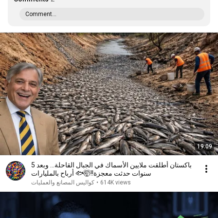
Comment...
19:09
باكستان أطلقت ملايين الأسماك في الجبال القاحلة... وبعد 5
سنوات حدثت معجزة!!🤯🐟 أرباح بالمليارات
614K views
•
كواليس المصانع والعمليات