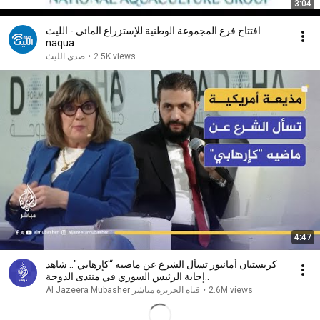
3:04
افتتاح فرع المجموعة الوطنية للإستزراع المائي - الليث
naqua
2.5K views
•
صدى الليث
4:47
كريستيان أمانبور تسأل الشرع عن ماضيه “كإرهابي".. شاهد
إجابة الرئيس السوري في منتدى الدوحة..
2.6M views
•
Al Jazeera Mubasher قناة الجزيرة مباشر