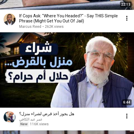
22:13
If Cops Ask: "Where You Headed?" - Say THIS Simple
Phrase (Might Get You Out Of Jail)
Marcus Reed
•
262K views
6:44
هل يجوز أخذ قرض لشراء منزل؟
عمر عبد الكافي
New
116K views