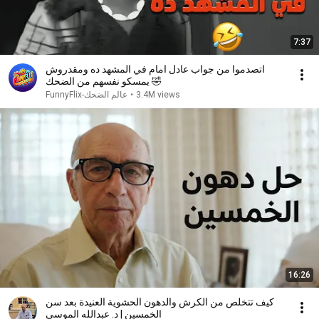
7:37
اتصدموا من جواب عادل امام في المشهد ده ومقدروش
يمسكو نفسهم من الضحك 🤣
3.4M views
•
FunnyFlix-عالم الضحك
16:26
كيف تتخلص من الكرش والدهون الحشوية العنيدة بعد سن
الخمسين | د. عبدالله الموسى