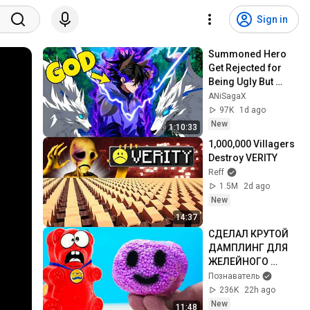
Sign in
Summoned Hero 
Get Rejected for 
Being Ugly But 
Secretly Becomes 
ANiSagaX
Stronger Than 
97K
1d ago
Every God | Anime 
New
1:10:33
Recap
1,000,000 Villagers 
Destroy VERITY
Reff
1.5M
2d ago
New
14:37
СДЕЛАЛ КРУТОЙ 
ДАМПЛИНГ ДЛЯ 
ЖЕЛЕЙНОГО 
МЕДВЕДЯ ВАЛЕРЫ
Познаватель
236K
22h ago
New
11:48