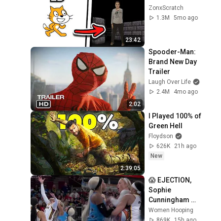
ZonxScratch
1.3M
5mo ago
23:42
Spooder-Man: 
Brand New Day 
Trailer
Laugh Over Life
2.4M
4mo ago
2:02
I Played 100% of 
Green Hell
Floydson
626K
21h ago
New
2:39:05
😱 EJECTION, 
Sophie 
Cunningham 
CLOBBERED in 
Women Hooping
HEAD by DiJonai 
869K
15h ago