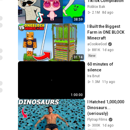
TikTok Compilation
Roblox Bak
2.1M
8d ago
38:59
I Built the Biggest 
Farm in ONE BLOCK 
Minecraft
aCookieGod
881K
1d ago
New
31:14
60 minutes of 
silence
Ira Bnut
1.3M
11y ago
1:00:00
I Hatched 1,000,000 
Dinosaurs...
(seriously)
Flytrap Films
300K
1d ago