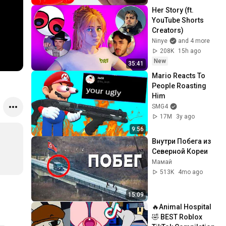
Her Story (ft. 
YouTube Shorts 
Creators)
Ninye
and 4 more
208K
15h ago
New
35:41
Mario Reacts To 
People Roasting 
Him
SMG4
17M
3y ago
9:56
Внутри Побега из 
Северной Кореи
Мамай
513K
4mo ago
15:09
🔥Animal Hospital 
🤣 BEST Roblox 