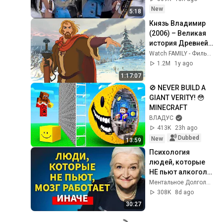
Carrington! Indiana 
New
5:18
Fever WNBA 
Князь Владимир 
basketball
(2006) – Великая 
история Древней 
Руси для всей 
Watch FAMILY - Фильмы для всей семьи
семьи!
1.2M
1y ago
1:17:07
🚫 NEVER BUILD A 
GIANT VERITY! 😳 
MINECRAFT
ВЛАДУС
413K
23h ago
Dubbed
New
13:59
Психология 
людей, которые 
НЕ пьют алкоголь 
(согласно 
Ментальное Долголетие and 2 more
нейронауке) | 
308K
8d ago
Татьяна 
30:27
Черниговская