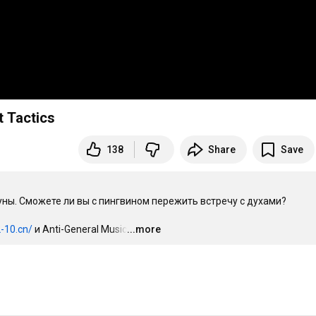
 Tactics
138
Share
Save
уны. Сможете ли вы с пингвином пережить встречу с духами?

2-10.cn/
 и Anti-General Music.
...more
…