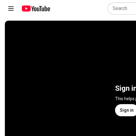
Sign i
This helps
Sign in