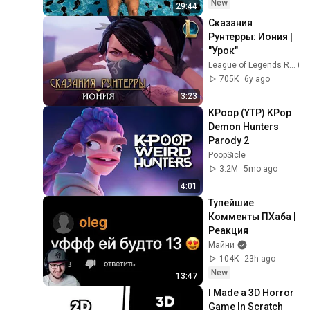
New
29:44
Сказания 
Рунтерры: Иония | 
"Урок"
League of Legends RU
705K
6y ago
3:23
KPoop (YTP) KPop 
Demon Hunters 
Parody 2
PoopSicle
3.2M
5mo ago
4:01
Тупейшие 
Комменты ПХаба | 
Реакция
Майни
104K
23h ago
New
13:47
I Made a 3D Horror 
Game In Scratch